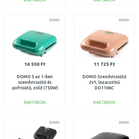
RAKTÁRON
RAKTÁRON
KOSÁRBA
KOSÁRBA
Összehasonlítás
Összehasonlítás
16 550 Ft
11 725 Ft
DOMO 5 az 1-ben
DOMO Szendvicssütő
szendvicssütő és
2v1, lazacszínű
gofrisütő, zöld (750W)
DO1106C
DO1109C
RAKTÁRON
RAKTÁRON
KOSÁRBA
KOSÁRBA
Összehasonlítás
Összehasonlítás