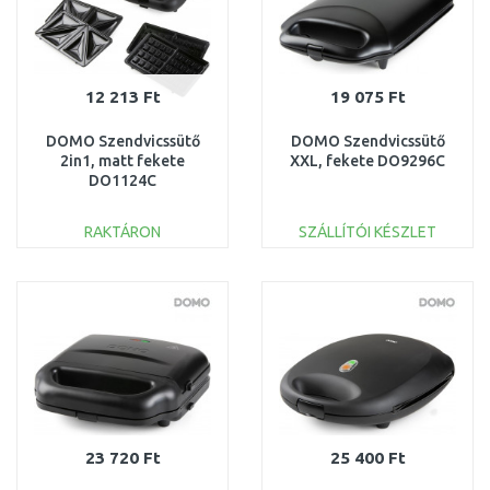
12 213 Ft
19 075 Ft
DOMO Szendvicssütő
DOMO Szendvicssütő
2in1, matt fekete
XXL, fekete DO9296C
DO1124C
RAKTÁRON
SZÁLLÍTÓI KÉSZLET
KOSÁRBA
KOSÁRBA
Összehasonlítás
Összehasonlítás
23 720 Ft
25 400 Ft