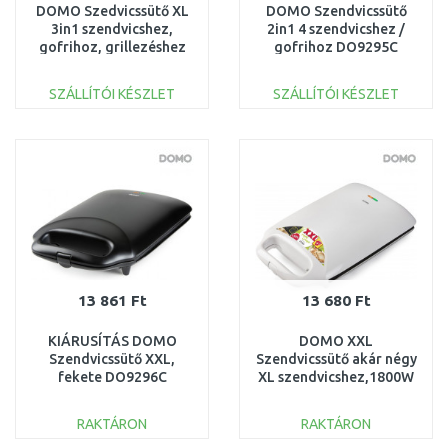
DOMO Szedvicssütő XL
DOMO Szendvicssütő
3in1 szendvicshez,
2in1 4 szendvicshez /
gofrihoz, grillezéshez
gofrihoz DO9295C
DO9291C
SZÁLLÍTÓI KÉSZLET
SZÁLLÍTÓI KÉSZLET
KOSÁRBA
KOSÁRBA
Összehasonlítás
Összehasonlítás
13 861 Ft
13 680 Ft
KIÁRUSÍTÁS DOMO
DOMO XXL
Szendvicssütő XXL,
Szendvicssütő akár négy
fekete DO9296C
XL szendvicshez,1800W
SÉRÜLT
DO9064C SZERVIZELT
RAKTÁRON
RAKTÁRON