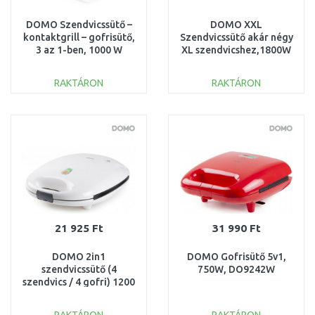
DOMO Szendvicssütő –
DOMO XXL
kontaktgrill – gofrisütő,
Szendvicssütő akár négy
3 az 1-ben, 1000 W
XL szendvicshez,1800W
teljesítménnyel,
DO9064C
DO9136C
RAKTÁRON
RAKTÁRON
KOSÁRBA
KOSÁRBA
Összehasonlítás
Összehasonlítás
21 925 Ft
31 990 Ft
DOMO 2in1
DOMO Gofrisütő 5v1,
szendvicssütő (4
750W, DO9242W
szendvics / 4 gofri) 1200
W, DO9046C