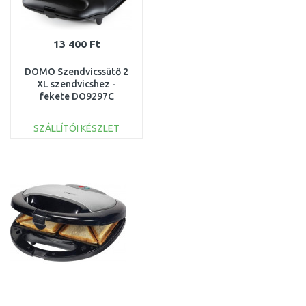
13 400 Ft
DOMO Szendvicssütő 2
XL szendvicshez -
fekete DO9297C
SZÁLLÍTÓI KÉSZLET
KOSÁRBA
Összehasonlítás