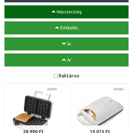
Népszerűség
Értékelés
Ár
Ár
Raktáron
28 990 Ft
19 075 Ft