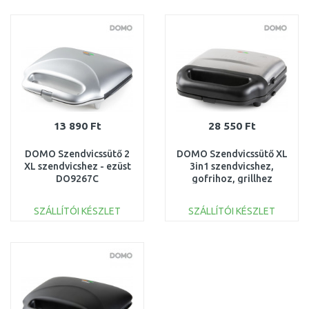
KOSÁRBA
KOSÁRBA
Összehasonlítás
Összehasonlítás
13 890 Ft
28 550 Ft
DOMO Szendvicssütő 2
DOMO Szendvicssütő XL
XL szendvicshez - ezüst
3in1 szendvicshez,
DO9267C
gofrihoz, grillhez
DO9290C
SZÁLLÍTÓI KÉSZLET
SZÁLLÍTÓI KÉSZLET
KOSÁRBA
KOSÁRBA
Összehasonlítás
Összehasonlítás