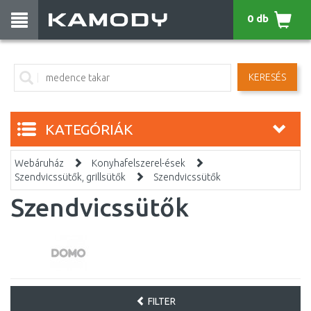
0 db
KERESÉS
KATEGÓRIÁK
Webáruház
Konyhafelszerel-ések
Szendvicssütők, grillsütők
Szendvicssütők
Szendvicssütők
FILTER