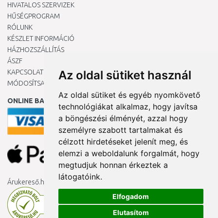
HIVATALOS SZERVIZEK
HŰSÉGPROGRAM
RÓLUNK
KÉSZLET INFORMÁCIÓ
HÁZHOZSZÁLLÍTÁS
ÁSZF
KAPCSOLAT
Az oldal sütiket használ
MÓDOSÍTSA A COOKIE-BEÁLLÍTÁSAIMAT
Az oldal sütiket és egyéb nyomkövető
ONLINE BANKKÁRTYÁVAL
technológiákat alkalmaz, hogy javítsa
a böngészési élményét, azzal hogy
személyre szabott tartalmakat és
célzott hirdetéseket jelenít meg, és
elemzi a weboldalunk forgalmát, hogy
megtudjuk honnan érkeztek a
látogatóink.
Árukereső.hu
Elfogadom
Elutasítom