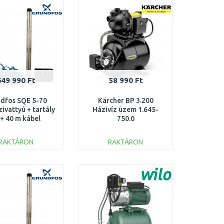
Összehasonlítás
Összehasonlítás
649 990 Ft
58 990 Ft
dfos SQE 5-70
Kärcher BP 3.200
ivattyú + tartály
Házivíz üzem 1.645-
l + 40 m kábel
750.0
96524503
RAKTÁRON
RAKTÁRON
KOSÁRBA
KOSÁRBA
Összehasonlítás
Összehasonlítás