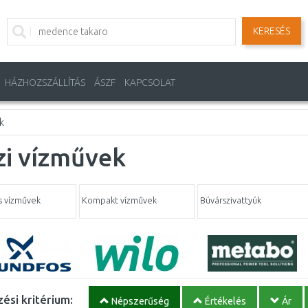
KERESÉS
HÁZHOZSZÁLLÍTÁS
ÁSZF
KAPCSOLAT
k
zi vízművek
us vízművek
Kompakt vízművek
Búvárszivattyúk
ési kritérium:
Népszerűség
Értékelés
Ár