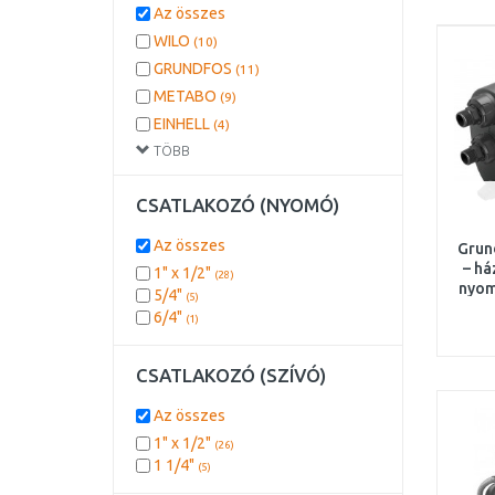
Az összes
WILO
(10)
GRUNDFOS
(11)
METABO
(9)
EINHELL
(4)
TÖBB
KÄRCHER Home
(2)
CSATLAKOZÓ (NYOMÓ)
Az összes
Grun
– há
1" x 1/2"
(28)
nyom
5/4"
(5)
k
6/4"
(1)
CSATLAKOZÓ (SZÍVÓ)
Az összes
1" x 1/2"
(26)
1 1/4"
(5)