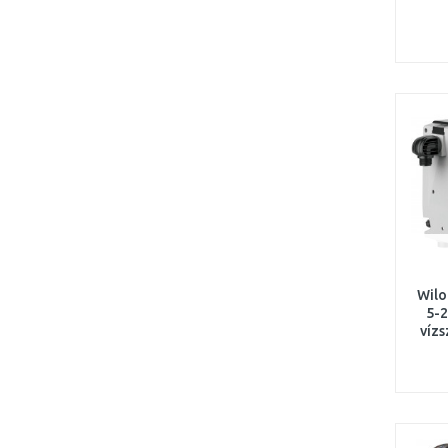
Wilo
5-
vízs