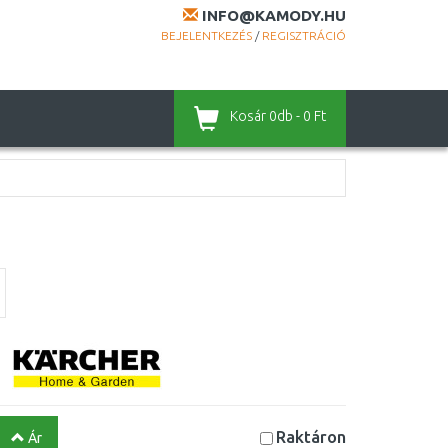
INFO@KAMODY.HU
BEJELENTKEZÉS
/
REGISZTRÁCIÓ
Kosár
0db - 0 Ft
Raktáron
Ár