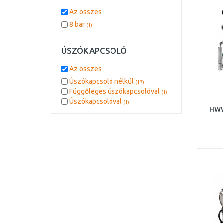
90 m
(1)
Az összes
8 bar
(1)
ÚSZÓKAPCSOLÓ
Az összes
Úszókapcsoló nélkül
(17)
Függőleges úszókapcsolóval
(1)
Úszókapcsolóval
(1)
HWW
(90