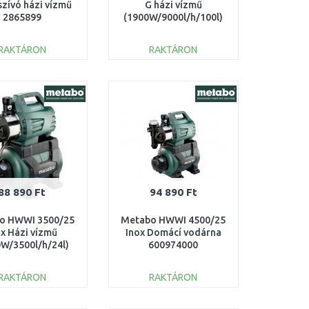
szívó házi vízmű
G házi vízmű
2865899
(1900W/9000l/h/100l)
600977000
RAKTÁRON
RAKTÁRON
KOSÁRBA
KOSÁRBA
Összehasonlítás
Összehasonlítás
88 890 Ft
94 890 Ft
o HWWI 3500/25
Metabo HWWI 4500/25
ox Házi vízmű
Inox Domácí vodárna
W/3500l/h/24l)
600974000
600970000
RAKTÁRON
RAKTÁRON
KOSÁRBA
KOSÁRBA