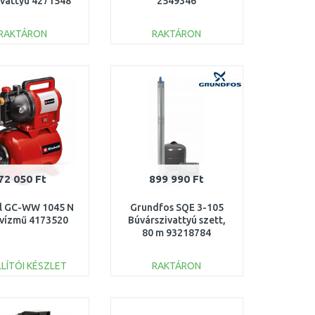
ivattyú 4271548
2549346
RAKTÁRON
RAKTÁRON
KOSÁRBA
KOSÁRBA
Összehasonlítás
Összehasonlítás
72 050 Ft
899 990 Ft
ll GC-WW 1045 N
Grundfos SQE 3-105
 vízmű 4173520
Búvárszivattyú szett,
80 m 93218784
LÍTÓI KÉSZLET
RAKTÁRON
KOSÁRBA
KOSÁRBA
Összehasonlítás
Összehasonlítás