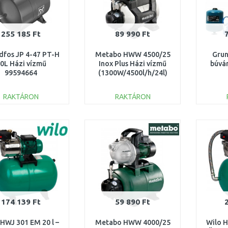
255 185 Ft
89 990 Ft
dfos JP 4-47 PT-H
Metabo HWW 4500/25
Grun
0L Házi vízmű
Inox Plus Házi vízmű
búvár
99594664
(1300W/4500l/h/24l)
600973000
RAKTÁRON
RAKTÁRON
KOSÁRBA
KOSÁRBA
Összehasonlítás
Összehasonlítás
174 139 Ft
59 890 Ft
 HWJ 301 EM 20 l –
Metabo HWW 4000/25
Wilo H