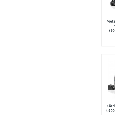
Met
I
(90
Kärc
4.900