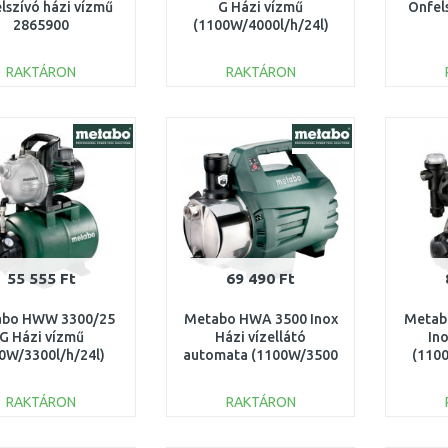
lszívó házi vízmű
G Házi vízmű
Önfel
2865900
(1100W/4000l/h/24l)
600971000
RAKTÁRON
RAKTÁRON
KOSÁRBA
KOSÁRBA
Összehasonlítás
Összehasonlítás
55 555 Ft
69 490 Ft
abo HWW 3300/25
Metabo HWA 3500 Inox
Metab
G Házi vízmű
Házi vízellátó
In
0W/3300l/h/24l)
automata (1100W/3500
(1100
600968000
l/h) 600978000
RAKTÁRON
RAKTÁRON
KOSÁRBA
KOSÁRBA