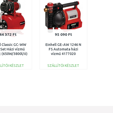
44 372 Ft
95 090 Ft
ll Classic GC-WW
Einhell GE-AW 1246 N
 Set Házi vízmű
FS Automata házi
t (650W/3800l/ó)
vízmű 4177020
4173193
LÍTÓI KÉSZLET
SZÁLLÍTÓI KÉSZLET
KOSÁRBA
KOSÁRBA
Összehasonlítás
Összehasonlítás