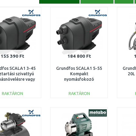
155 390 Ft
184 800 Ft
dfos SCALA1 3-45
Grundfos SCALA1 5-55
Grundf
ztartási szivattyú
Kompakt
20L 
ásnövelésre vagy
nyomásfokozó
útból szívásra
szivattyú 99530407
99530405
RAKTÁRON
RAKTÁRON
KOSÁRBA
KOSÁRBA
Összehasonlítás
Összehasonlítás