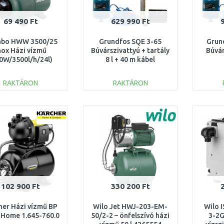
69 490 Ft
629 990 Ft
abo HWW 3500/25
Grundfos SQE 3-65
Grun
nox Házi vízmű
Búvárszivattyú + tartály
Búvár
0W/3500l/h/24l)
8 l + 40 m kábel
600969000
96524501
RAKTÁRON
RAKTÁRON
KOSÁRBA
KOSÁRBA
Összehasonlítás
Összehasonlítás
102 900 Ft
330 200 Ft
her Házi vízmű BP
Wilo Jet HWJ-203-EM-
Wilo 
 Home 1.645-760.0
50/2-2 – önfelszívó házi
3-2G