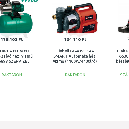
178 103 Ft
164 110 Ft
 HWJ 401 EM 60 l –
Einhell GE-AW 1144
Einhe
lszívó házi vízmű
SMART Automata házi
6538
5898 SZERVIZELT
vízmű (1100W/4400l/ó)
készle
4180380
RAKTÁRON
RAKTÁRON
SZÁL
KOSÁRBA
KOSÁRBA
Összehasonlítás
Összehasonlítás