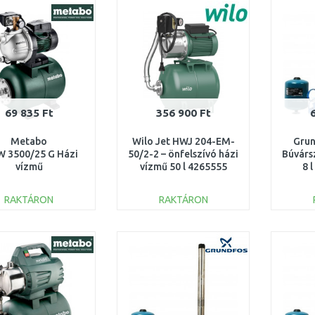
Összehasonlítás
Összehasonlítás
69 835 Ft
356 900 Ft
Metabo
Wilo Jet HWJ 204-EM-
Grun
 3500/25 G Házi
50/2-2 – önfelszívó házi
Búvársz
vízmű
vízmű 50 l 4265555
8 
0W/3500l/h/24l)
600981000
RAKTÁRON
RAKTÁRON
KOSÁRBA
KOSÁRBA
Összehasonlítás
Összehasonlítás