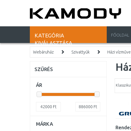
KATEGÓRIA
FŐOLDAL
KIVÁLASZTÁSA
Webáruház
Szivattyúk
Házi vízműve
Há
SZŰRÉS
ÁR
Klasszik
42000
Ft
886000
Ft
MÁRKA
Rendez