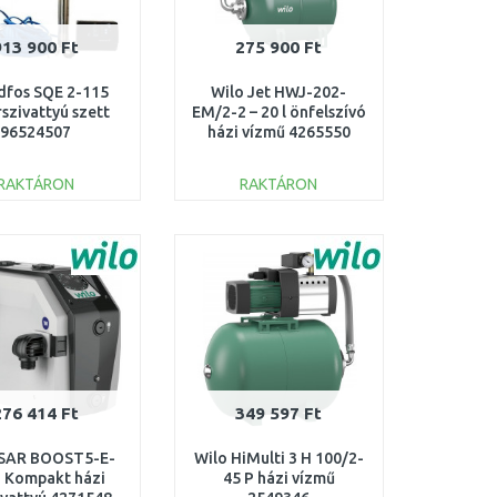
913 900 Ft
275 900 Ft
dfos SQE 2-115
Wilo Jet HWJ-202-
szivattyú szett
EM/2-2 – 20 l önfelszívó
96524507
házi vízmű 4265550
RAKTÁRON
RAKTÁRON
KOSÁRBA
KOSÁRBA
Összehasonlítás
Összehasonlítás
276 414 Ft
349 597 Ft
ISAR BOOST5-E-
Wilo HiMulti 3 H 100/2-
 Kompakt házi
45 P házi vízmű