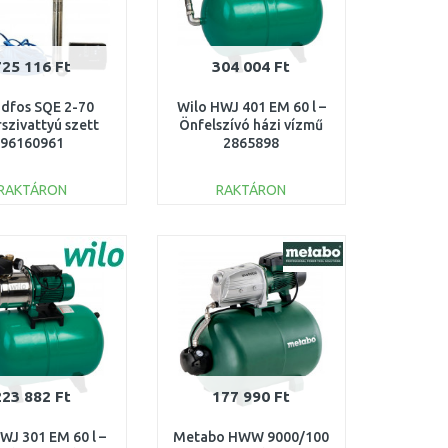
725 116 Ft
304 004 Ft
dfos SQE 2-70
Wilo HWJ 401 EM 60 l –
szivattyú szett
Önfelszívó házi vízmű
96160961
2865898
RAKTÁRON
RAKTÁRON
KOSÁRBA
KOSÁRBA
Összehasonlítás
Összehasonlítás
223 882 Ft
177 990 Ft
WJ 301 EM 60 l –
Metabo HWW 9000/100