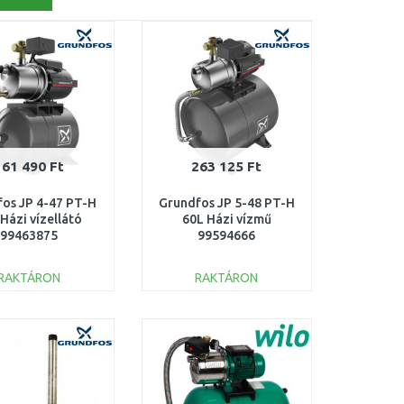
161 490 Ft
263 125 Ft
os JP 4-47 PT-H
Grundfos JP 5-48 PT-H
Házi vízellátó
60L Házi vízmű
99463875
99594666
RAKTÁRON
RAKTÁRON
KOSÁRBA
KOSÁRBA
Összehasonlítás
Összehasonlítás