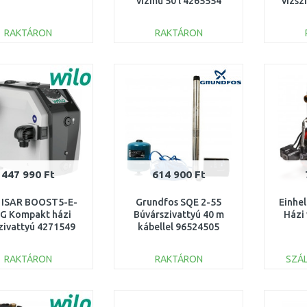
vízmű 50 l 4265554
vízsz
RAKTÁRON
RAKTÁRON
KOSÁRBA
KOSÁRBA
Összehasonlítás
Összehasonlítás
447 990 Ft
614 900 Ft
 ISAR BOOST5-E-
Grundfos SQE 2-55
Einhe
2G Kompakt házi
Búvárszivattyú 40 m
Házi
zivattyú 4271549
kábellel 96524505
RAKTÁRON
RAKTÁRON
SZÁL
KOSÁRBA
KOSÁRBA
Összehasonlítás
Összehasonlítás