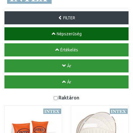
FILTER
Népszerűség
Értékelés
Ár
Ár
Raktáron