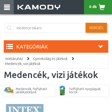
0 db
KERESÉS
KATEGÓRIÁK
Webáruház
Gyerekvilág és játékok
Medencék, vizi játékok
Medencék, vizi játékok
Medencék, fejfújható
Felfújható nyugágyak,
játékkastélyok
körök