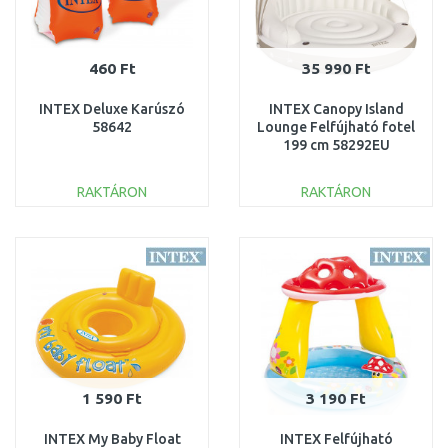
460 Ft
35 990 Ft
INTEX Deluxe Karúszó
INTEX Canopy Island
58642
Lounge Felfújható fotel
199 cm 58292EU
RAKTÁRON
RAKTÁRON
KOSÁRBA
KOSÁRBA
Összehasonlítás
Összehasonlítás
1 590 Ft
3 190 Ft
INTEX My Baby Float
INTEX Felfújható