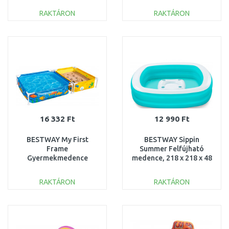
140 x 137 cm 53160
RAKTÁRON
RAKTÁRON
KOSÁRBA
KOSÁRBA
Összehasonlítás
Összehasonlítás
16 332 Ft
12 990 Ft
BESTWAY My First
BESTWAY Sippin
Frame
Summer Felfújható
Gyermekmedence
medence, 218 x 218 x 48
homokozóval, 213 x 122
cm 54446
x 30,5 cm 561CF
RAKTÁRON
RAKTÁRON
KOSÁRBA
KOSÁRBA
Összehasonlítás
Összehasonlítás