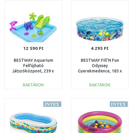
Összehasonlítás
Összehasonlítás
12 590 Ft
4 295 Ft
BESTWAY Aquarium
BESTWAY Fill‘N Fun
Felfújható
Odyssey
játszóközpont, 239 x
Gyerekmedence, 183 x
206 x 86 cm 53052
38 cm 55030
RAKTÁRON
RAKTÁRON
KOSÁRBA
KOSÁRBA
Összehasonlítás
Összehasonlítás