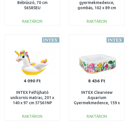
Bébiúszó, 70 cm
gyermekmedence,
56585EU
gombás, 102 x 89 cm
57114NP
RAKTÁRON
RAKTÁRON
KOSÁRBA
KOSÁRBA
Összehasonlítás
Összehasonlítás
4 090 Ft
8 436 Ft
INTEX Felfújható
INTEX Clearview
unikornis matrac, 201 x
Aquarium
140 x 97 cm 57561NP
Gyermekmedence, 159 x
159 x 50 cm 57471NP
RAKTÁRON
RAKTÁRON
KOSÁRBA
KOSÁRBA