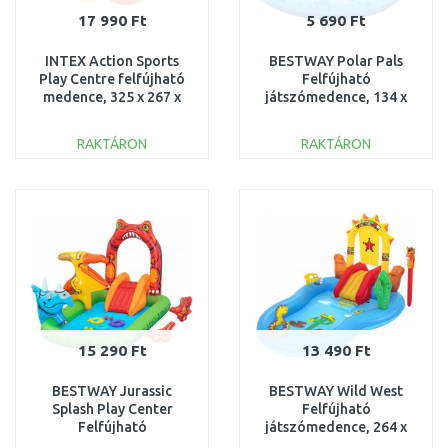
17 990 Ft
5 690 Ft
INTEX Action Sports
BESTWAY Polar Pals
Play Centre felfújható
Felfújható
medence, 325 x 267 x
játszómedence, 134 x
102 cm 57147NP
131 x 73 cm 53156
RAKTÁRON
RAKTÁRON
KOSÁRBA
KOSÁRBA
Összehasonlítás
Összehasonlítás
15 290 Ft
13 490 Ft
BESTWAY Jurassic
BESTWAY Wild West
Splash Play Center
Felfújható
Felfújható
játszómedence, 264 x
játszómedence, 242 x
188 x 140 cm 53118