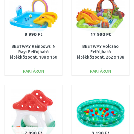
9 990 Ft
17 990 Ft
BESTWAY Rainbows 'N
BESTWAY Volcano
Rays Felfújható
Felfújható
játékközpont, 188 x 150
játékközpont, 262 x 188
x 89 cm 53174
x 102 cm 53172
RAKTÁRON
RAKTÁRON
KOSÁRBA
KOSÁRBA
Összehasonlítás
Összehasonlítás
7 990 Ft
3 190 Ft