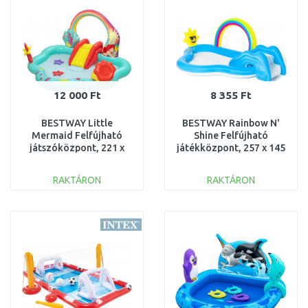
12 000 Ft
8 355 Ft
BESTWAY Little
BESTWAY Rainbow N'
Mermaid Felfújható
Shine Felfújható
játszóközpont, 221 x
játékközpont, 257 x 145
193 x 117 cm 91097
x 91 cm 53092
RAKTÁRON
RAKTÁRON
KOSÁRBA
KOSÁRBA
Összehasonlítás
Összehasonlítás