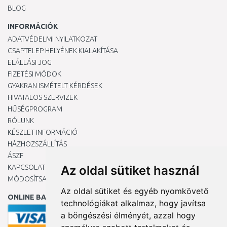
BLOG
INFORMÁCIÓK
ADATVÉDELMI NYILATKOZAT
CSAPTELEP HELYÉNEK KIALAKÍTÁSA
ELÁLLÁSI JOG
FIZETÉSI MÓDOK
GYAKRAN ISMÉTELT KÉRDÉSEK
HIVATALOS SZERVIZEK
HŰSÉGPROGRAM
RÓLUNK
KÉSZLET INFORMÁCIÓ
HÁZHOZSZÁLLÍTÁS
ÁSZF
KAPCSOLAT
Az oldal sütiket használ
MÓDOSÍTSA A COOKIE-BEÁLLÍTÁSAIMAT
Az oldal sütiket és egyéb nyomkövető
ONLINE BANKKÁRTYÁVAL
technológiákat alkalmaz, hogy javítsa
a böngészési élményét, azzal hogy