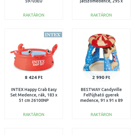
59703EU
játszómedence, 295 x
190 x 137 cm 53117
RAKTÁRON
RAKTÁRON
KOSÁRBA
KOSÁRBA
Összehasonlítás
Összehasonlítás
8 424 Ft
2 990 Ft
INTEX Happy Crab Easy
BESTWAY Candyville
Set Medence, rák, 183 x
Felfújható gyerek
51 cm 26100NP
medence, 91 x 91 x 89
cm 52270
RAKTÁRON
RAKTÁRON
KOSÁRBA
KOSÁRBA
Összehasonlítás
Összehasonlítás