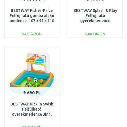
BESTWAY Fisher-Price
BESTWAY Splash & Play
Felfújható gomba alakú
Felfújható
medence, 107 x 97 x 110
gyerekmedence
cm 93570
labdákkal, 91 x 20 cm
51141
RAKTÁRON
RAKTÁRON
KOSÁRBA
KOSÁRBA
Összehasonlítás
Összehasonlítás
9 690 Ft
BESTWAY Kick 'n Swish
Felfújható
gyerekmedence 3in1,
120 x 107 x 84 cm 52728