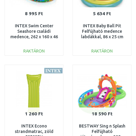
8 995 Ft
5 634 Ft
INTEX Swim Center
INTEX Baby Ball Pit
Seashore családi
Felfújható medence
medence, 262 x 160 x 46
labdákkal, 86 x 25 cm
cm 56490NP
48674NP
RAKTÁRON
RAKTÁRON
KOSÁRBA
KOSÁRBA
Összehasonlítás
Összehasonlítás
1 260 Ft
18 590 Ft
INTEX Econo
BESTWAY Sing n Splash
strandmatrac, zöld
Felfújható