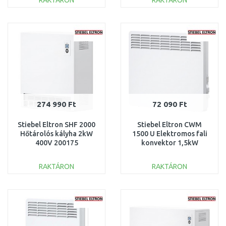
RAKTÁRON
RAKTÁRON
KOSÁRBA
KOSÁRBA
Összehasonlítás
Összehasonlítás
274 990 Ft
72 090 Ft
Stiebel Eltron SHF 2000
Stiebel Eltron CWM
Hőtárolós kályha 2kW
1500 U Elektromos fali
400V 200175
konvektor 1,5kW
200264
RAKTÁRON
RAKTÁRON
KOSÁRBA
KOSÁRBA
Összehasonlítás
Összehasonlítás