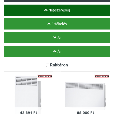
Népszerűség
Értékelés
Ár
Ár
Raktáron
42 891 Ft
88 000 Ft