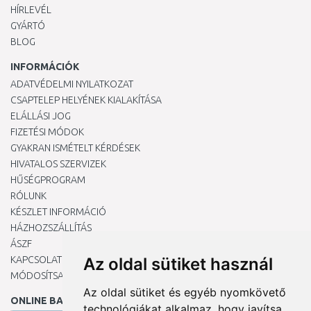
HÍRLEVÉL
GYÁRTÓ
BLOG
INFORMÁCIÓK
ADATVÉDELMI NYILATKOZAT
CSAPTELEP HELYÉNEK KIALAKÍTÁSA
ELÁLLÁSI JOG
FIZETÉSI MÓDOK
GYAKRAN ISMÉTELT KÉRDÉSEK
HIVATALOS SZERVIZEK
HŰSÉGPROGRAM
RÓLUNK
KÉSZLET INFORMÁCIÓ
HÁZHOZSZÁLLÍTÁS
ÁSZF
KAPCSOLAT
Az oldal sütiket használ
MÓDOSÍTSA A COOKIE-BEÁLLÍTÁSAIMAT
Az oldal sütiket és egyéb nyomkövető
ONLINE BANKKÁRTYÁVAL
technológiákat alkalmaz, hogy javítsa