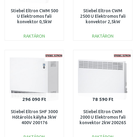
Stiebel Eltron CWM 500
Stiebel Eltron CWM
U Elektromos fali
2500 U Elektromos fali
konvektor 0,5kW
konvektor 2,5kW
200261
200266
RAKTÁRON
RAKTÁRON
KOSÁRBA
KOSÁRBA
Összehasonlítás
Összehasonlítás
296 090 Ft
78 590 Ft
Stiebel Eltron SHF 3000
Stiebel Eltron CWM
Hőtárolós kályha 3kW
2000 U Elektromos fali
400V 200176
konvektor 2kW 200265