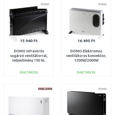
Összehasonlítás
Összehasonlítás
15 940 Ft
16 495 Ft
DOMO infravörös
DOMO Elektromos
sugárzó ventilátorral,
ventilátoros konvektor,
teljesítmény 750 W,
1200W/2000W
1250 W, max. 2000 W,
DO7351CH
DO7350CH
RAKTÁRON
RAKTÁRON
KOSÁRBA
KOSÁRBA
Összehasonlítás
Összehasonlítás