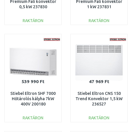
Premium Fali konvektor
Premium Fali konvektor
0,5 kW 237830
1 kW 237831
RAKTÁRON
RAKTÁRON
KOSÁRBA
KOSÁRBA
Összehasonlítás
Összehasonlítás
539 990 Ft
47 969 Ft
Stiebel Eltron SHF 7000
Stiebel Eltron CNS 150
Hőtárolós kályha 7kW
Trend Konvektor 1,5 kW
400V 200180
236527
RAKTÁRON
RAKTÁRON
KOSÁRBA
KOSÁRBA