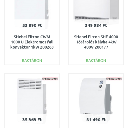
53 890 Ft
349 984 Ft
Stiebel Eltron CWM
Stiebel Eltron SHF 4000
1000 U Elektromos fali
Hőtárolós kályha 4kW
konvektor 1kW 200263
400V 200177
RAKTÁRON
RAKTÁRON
KOSÁRBA
KOSÁRBA
Összehasonlítás
Összehasonlítás
35 363 Ft
81 490 Ft