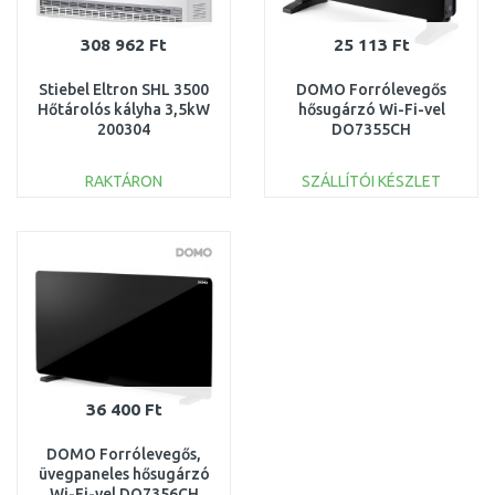
308 962 Ft
25 113 Ft
Stiebel Eltron SHL 3500
DOMO Forrólevegős
Hőtárolós kályha 3,5kW
hősugárzó Wi-Fi-vel
200304
DO7355CH
RAKTÁRON
SZÁLLÍTÓI KÉSZLET
KOSÁRBA
KOSÁRBA
Összehasonlítás
Összehasonlítás
36 400 Ft
DOMO Forrólevegős,
üvegpaneles hősugárzó
Wi-Fi-vel DO7356CH