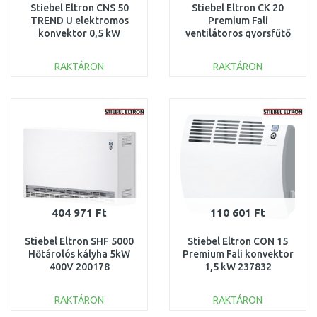
Stiebel Eltron CNS 50
Stiebel Eltron CK 20
TREND U elektromos
Premium Fali
konvektor 0,5 kW
ventilátoros gyorsfűtő
236545
2kW 237835
RAKTÁRON
RAKTÁRON
KOSÁRBA
KOSÁRBA
Összehasonlítás
Összehasonlítás
404 971 Ft
110 601 Ft
Stiebel Eltron SHF 5000
Stiebel Eltron CON 15
Hőtárolós kályha 5kW
Premium Fali konvektor
400V 200178
1,5 kW 237832
RAKTÁRON
RAKTÁRON