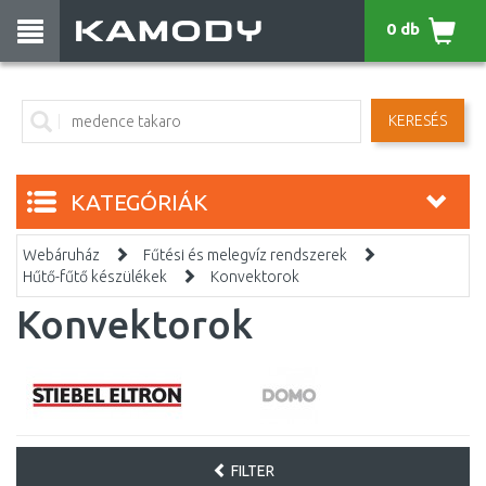
0 db
KERESÉS
KATEGÓRIÁK
Webáruház
Fűtési és melegvíz rendszerek
Hűtő-fűtő készülékek
Konvektorok
Konvektorok
FILTER