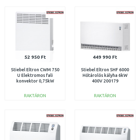
KOSÁRBA
KOSÁRBA
Összehasonlítás
Összehasonlítás
52 950 Ft
449 990 Ft
Stiebel Eltron CWM 750
Stiebel Eltron SHF 6000
U Elektromos fali
Hőtárolós kályha 6kW
konvektor 0,75kW
400V 200179
200262
RAKTÁRON
RAKTÁRON
KOSÁRBA
KOSÁRBA
Összehasonlítás
Összehasonlítás