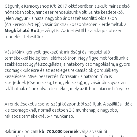
Cégünk, a Kamodyshop Kft. 2017 októberében alakult, már az első
hónapban több, mint ezer rendelésünk volt. Szinte kezdetektől
jelen vagyunk a hazai nagyobb ár összehasonlító oldalakon
(Árukereső, ÁrGép), vásárlóinknak köszönhetően kiérdemeltük a
Megbízható Bolt
jelvényt is. Az idei évtől havi átlagos ötezer
rendelést teljesítünk.
Vásárlóink igényeit igyekszünk minőségi és megbízható
termékekkel kielégíteni, elérhető áron. Nagy figyelmet fordítunk a
szakképzett ügyfélszolgálatra, a hatékony csomagolására, a gyors
csomagkiküldésre és az esetleges reklamációk gördülékeny
kezelésére. Mivel beszerzési forrásaink a határon túlra is
kiterjednek (Csehország, Lengyelország), így vásárlóink gyakran
találhatnak nálunk olyan terméket, mely az itthoni piacon hiánycikk.
A rendeléseket a csehországi központból szállítjuk. A szállítási idő a
kis csomagoknál, normál esetben 2-3 munkanap, a nagyobb,
raklapos termékeknél 5-7 munkanap.
Raktárunk polcain
kb. 700.000 termék
várja a vásárlói