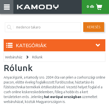
0 db
KERESÉS
KATEGÓRIÁK
Webáruház
Rólunk
Rólunk
Anyacégünk, a Kamody sro. 2004 óta van jelen a csehországi online
piacon, előtte évekig foglalkozott fürdőszobai, háztartási és
fűtéstechnikai termékek értékesítésével. Vezető helyet foglal el a
cseh online kiskereskedelemben, főleg a hobbi és a kert
területeken erős. Jelenleg
hat európai országban
üzemeltet
webáruházat, köztük Magyarországon is.