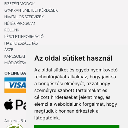
FIZETÉSI MÓDOK
GYAKRAN ISMÉTELT KÉRDÉSEK
HIVATALOS SZERVIZEK
HŰSÉGPROGRAM
RÓLUNK
KÉSZLET INFORMÁCIÓ
HÁZHOZSZÁLLÍTÁS
ÁSZF
KAPCSOLAT
Az oldal sütiket használ
MÓDOSÍTSA A COOKIE-BEÁLLÍTÁSAIMAT
Az oldal sütiket és egyéb nyomkövető
ONLINE BANKKÁRTYÁVAL
technológiákat alkalmaz, hogy javítsa
a böngészési élményét, azzal hogy
személyre szabott tartalmakat és
célzott hirdetéseket jelenít meg, és
elemzi a weboldalunk forgalmát, hogy
megtudjuk honnan érkeztek a
látogatóink.
Árukereső.hu