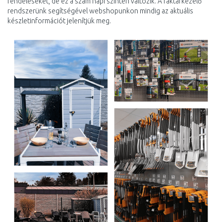
rendeléseket, de ez a szám napi szinten változik. A raktárkezelő
rendszerünk segítségével webshopunkon mindig az aktuális
készletinformációt jelenítjük meg.