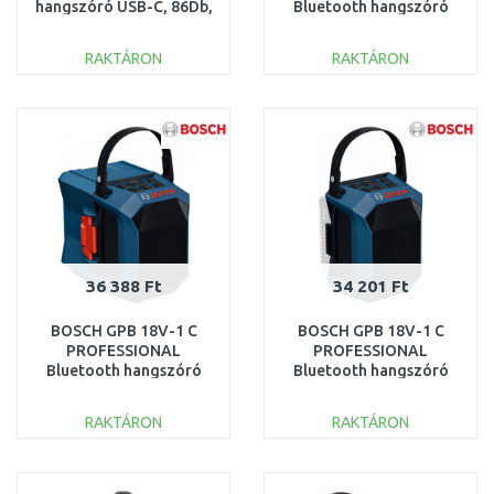
hangszóró USB-C, 86Db,
Bluetooth hangszóró
5W/3,6V
(akku és töltő nélkül)
06014A6000
RAKTÁRON
RAKTÁRON
KOSÁRBA
KOSÁRBA
Összehasonlítás
Összehasonlítás
36 388 Ft
34 201 Ft
BOSCH GPB 18V-1 C
BOSCH GPB 18V-1 C
PROFESSIONAL
PROFESSIONAL
Bluetooth hangszóró
Bluetooth hangszóró
06014A7001
06014A7000
RAKTÁRON
RAKTÁRON
KOSÁRBA
KOSÁRBA
Összehasonlítás
Összehasonlítás