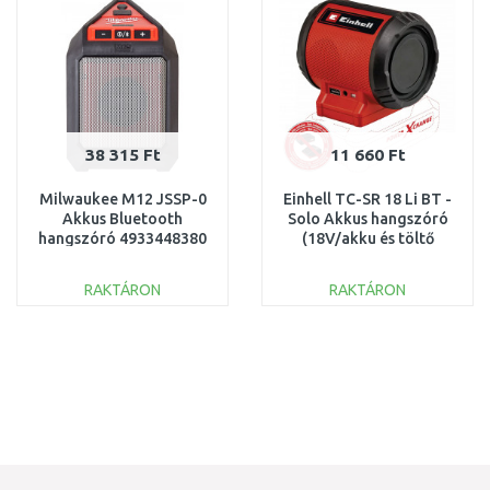
38 315 Ft
11 660 Ft
Milwaukee M12 JSSP-0
Einhell TC-SR 18 Li BT -
Akkus Bluetooth
Solo Akkus hangszóró
hangszóró 4933448380
(18V/akku és töltő
nélkül) 4514150
RAKTÁRON
RAKTÁRON
KOSÁRBA
KOSÁRBA
Összehasonlítás
Összehasonlítás