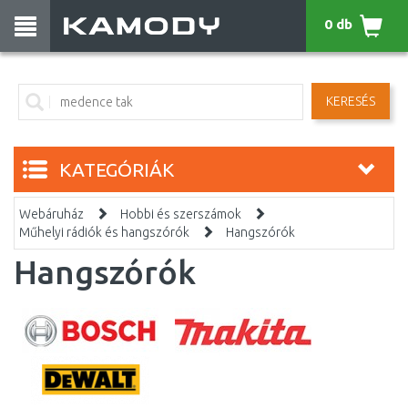
0 db
KERESÉS
KATEGÓRIÁK
Webáruház
Hobbi és szerszámok
Műhelyi rádiók és hangszórók
Hangszórók
Hangszórók