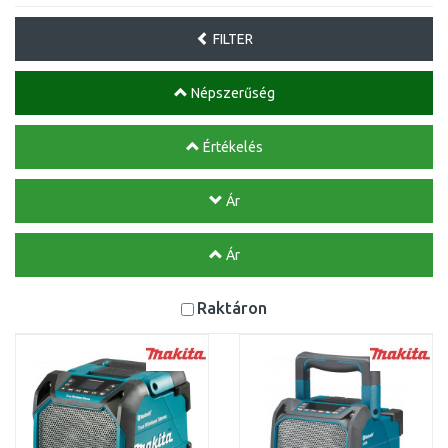
FILTER
Népszerűség
Értékelés
Ár
Ár
Raktáron