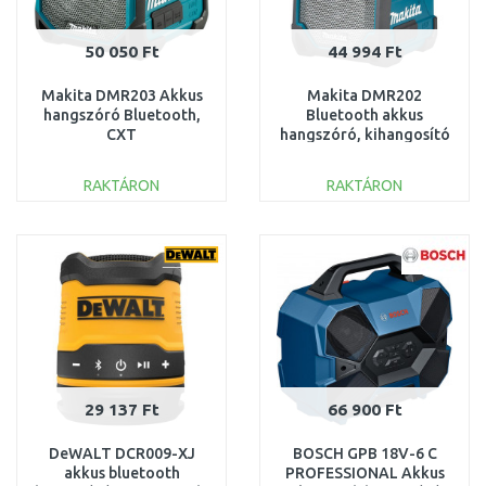
50 050 Ft
44 994 Ft
Makita DMR203 Akkus
Makita DMR202
hangszóró Bluetooth,
Bluetooth akkus
CXT
hangszóró, kihangosító
10,8/12V,LXT14,4/18V
10,8/12V-18V (Akku és
akku és töltő nélkül
töltő nélkü)
RAKTÁRON
RAKTÁRON
KOSÁRBA
KOSÁRBA
Összehasonlítás
Összehasonlítás
29 137 Ft
66 900 Ft
DeWALT DCR009-XJ
BOSCH GPB 18V-6 C
akkus bluetooth
PROFESSIONAL Akkus