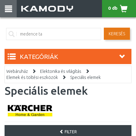
0 db
KERESÉS
KATEGÓRIÁK
Webáruház
Elektonika és világítás
Elemek és töltési eszközök
Speciális elemek
Speciális elemek
FILTER