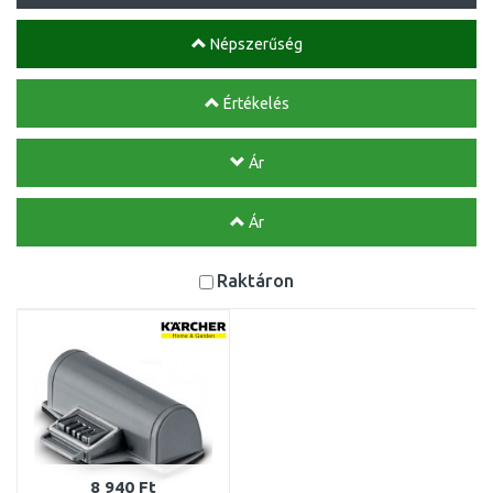
Népszerűség
Értékelés
Ár
Ár
Raktáron
8 940 Ft