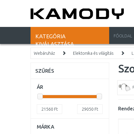
KATEGÓRIA
FŐOLDAL
KIVÁLASZTÁSA
Webáruház
Elektonika és világítás
L
Sz
SZŰRÉS
ÁR
Rendez
21560
Ft
29050
Ft
MÁRKA