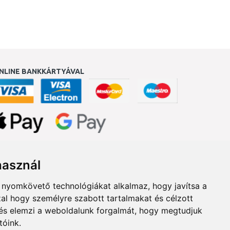
NLINE BANKKÁRTYÁVAL
ukereső.hu
használ
b nyomkövető technológiákat alkalmaz, hogy javítsa a
al hogy személyre szabott tartalmakat és célzott
, és elemzi a weboldalunk forgalmát, hogy megtudjuk
tóink.