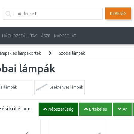
KERESÉS
HÁZHOZSZÁLLÍTÁS
ÁSZF
KAPCSOLAT
ámpák és lámpakörték
Szobai lámpák
obai lámpák
Falilámpák
Szekrényes lámpák
ési kritérium:
Népszerűség
Értékelés
Ár