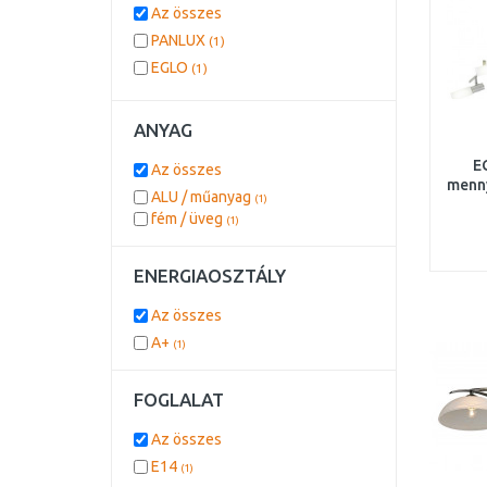
Az összes
PANLUX
(1)
EGLO
(1)
ANYAG
E
Az összes
menn
ALU / műanyag
(1)
fém / üveg
(1)
ENERGIAOSZTÁLY
Az összes
A+
(1)
FOGLALAT
Az összes
E14
(1)