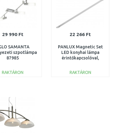
29 990 Ft
22 266 Ft
GLO SAMANTA
PANLUX Magnetic Set
yezeti szpotlámpa
LED konyhai lámpa
87985
érintőkapcsolóval,
hideg fehér
PN11200005
RAKTÁRON
RAKTÁRON
KOSÁRBA
KOSÁRBA
Összehasonlítás
Összehasonlítás