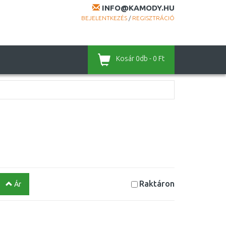
INFO@KAMODY.HU
BEJELENTKEZÉS
/
REGISZTRÁCIÓ
Kosár
0db - 0 Ft
Raktáron
Ár