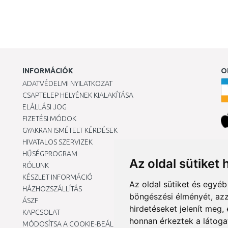
INFORMÁCIÓK
O
ADATVÉDELMI NYILATKOZAT
CSAPTELEP HELYÉNEK KIALAKÍTÁSA
ELÁLLÁSI JOG
FIZETÉSI MÓDOK
GYAKRAN ISMÉTELT KÉRDÉSEK
HIVATALOS SZERVIZEK
Ár
HŰSÉGPROGRAM
Az oldal sütiket 
RÓLUNK
KÉSZLET INFORMÁCIÓ
Az oldal sütiket és egyé
HÁZHOZSZÁLLÍTÁS
böngészési élményét, azz
ÁSZF
hirdetéseket jelenít meg
KAPCSOLAT
honnan érkeztek a látoga
MÓDOSÍTSA A COOKIE-BEÁLLÍTÁSAIMAT