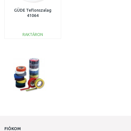
GÜDE Teflonszalag
41064
RAKTÁRON
KOSÁRBA
Összehasonlítás
FIÓKOM