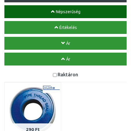
Népszerűség
Értékelés
Ár
Ár
Raktáron
290 Ft