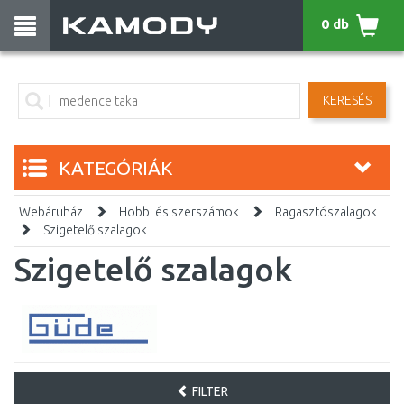
0 db
KERESÉS
KATEGÓRIÁK
Webáruház
Hobbi és szerszámok
Ragasztószalagok
Szigetelő szalagok
Szigetelő szalagok
FILTER