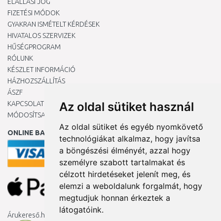
ELÁLLÁSI JOG
FIZETÉSI MÓDOK
GYAKRAN ISMÉTELT KÉRDÉSEK
HIVATALOS SZERVIZEK
HŰSÉGPROGRAM
RÓLUNK
KÉSZLET INFORMÁCIÓ
HÁZHOZSZÁLLÍTÁS
ÁSZF
KAPCSOLAT
Az oldal sütiket használ
MÓDOSÍTSA A COOKIE-BEÁLLÍTÁSAIMAT
Az oldal sütiket és egyéb nyomkövető
ONLINE BANKKÁRTYÁVAL
technológiákat alkalmaz, hogy javítsa
a böngészési élményét, azzal hogy
személyre szabott tartalmakat és
célzott hirdetéseket jelenít meg, és
elemzi a weboldalunk forgalmát, hogy
megtudjuk honnan érkeztek a
látogatóink.
Árukereső.hu