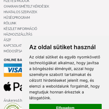
FIZETÉSI MÓDOK
GYAKRAN ISMÉTELT KÉRDÉSEK
HIVATALOS SZERVIZEK
HŰSÉGPROGRAM
RÓLUNK
KÉSZLET INFORMÁCIÓ
HÁZHOZSZÁLLÍTÁS
ÁSZF
KAPCSOLAT
Az oldal sütiket használ
MÓDOSÍTSA A COOKIE-BEÁLLÍTÁSAIMAT
Az oldal sütiket és egyéb nyomkövető
ONLINE BANKKÁRTYÁVAL
technológiákat alkalmaz, hogy javítsa
a böngészési élményét, azzal hogy
személyre szabott tartalmakat és
célzott hirdetéseket jelenít meg, és
elemzi a weboldalunk forgalmát, hogy
megtudjuk honnan érkeztek a
látogatóink.
Árukereső.hu
Elfogadom