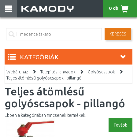
0 db
KERESÉS
KATEGÓRIÁK
Webáruház
Telepítési anyagok
Golyóscsapok
Teljes átömlésű golyóscsapok - pillangó
Teljes átömlésű
golyóscsapok - pillangó
Ebben a kategóriában nincsenek termékek.
Tovább