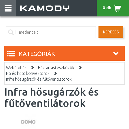
0 db
KERESÉS
KATEGÓRIÁK
Webáruház
Háztartási eszközök
Hő és hűtő konvektorok
Infra hősugárzók és fűtőventilátorok
Infra hősugárzók és
fűtőventilátorok