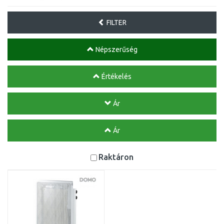
FILTER
Népszerűség
Értékelés
Ár
Ár
Raktáron