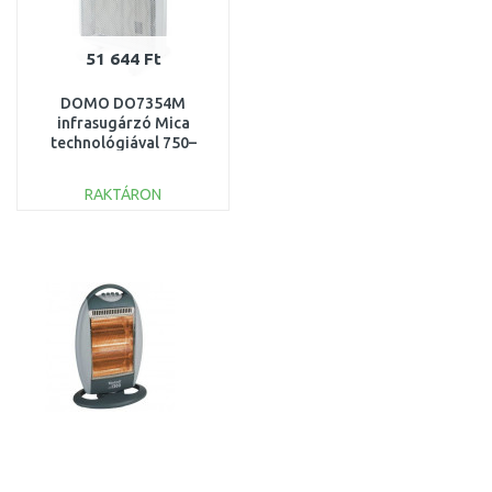
51 644 Ft
DOMO DO7354M
infrasugárzó Mica
technológiával 750–
1500 W, DO7354M
RAKTÁRON
KOSÁRBA
Összehasonlítás