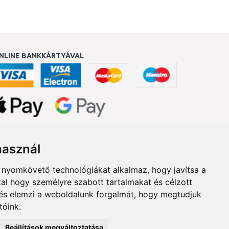
NLINE BANKKÁRTYÁVAL
ukereső.hu
használ
b nyomkövető technológiákat alkalmaz, hogy javítsa a
al hogy személyre szabott tartalmakat és célzott
, és elemzi a weboldalunk forgalmát, hogy megtudjuk
tóink.
Beállítások megváltoztatása