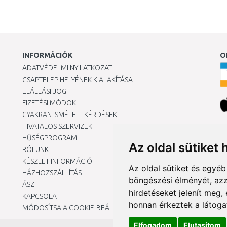
INFORMÁCIÓK
O
ADATVÉDELMI NYILATKOZAT
CSAPTELEP HELYÉNEK KIALAKÍTÁSA
ELÁLLÁSI JOG
FIZETÉSI MÓDOK
GYAKRAN ISMÉTELT KÉRDÉSEK
HIVATALOS SZERVIZEK
Ár
HŰSÉGPROGRAM
Az oldal sütiket 
RÓLUNK
KÉSZLET INFORMÁCIÓ
Az oldal sütiket és egyé
HÁZHOZSZÁLLÍTÁS
böngészési élményét, azz
ÁSZF
hirdetéseket jelenít meg
KAPCSOLAT
honnan érkeztek a látoga
MÓDOSÍTSA A COOKIE-BEÁLLÍTÁSAIMAT
Elfogadom
Elutasítom