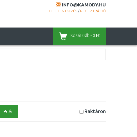
INFO@KAMODY.HU
BEJELENTKEZÉS
/
REGISZTRÁCIÓ
Kosár
0db - 0 Ft
Raktáron
Ár