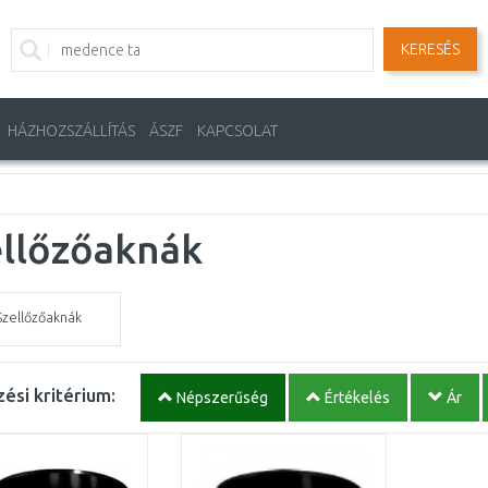
KERESÉS
HÁZHOZSZÁLLÍTÁS
ÁSZF
KAPCSOLAT
ellőzőaknák
Szellőzőaknák
ési kritérium:
Népszerűség
Értékelés
Ár