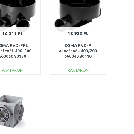
16 311 Ft
12 922 Ft
SMA RVD-PPL
OSMA RVD-P
afenék 400–200
aknafenék 400/200
660050 80130
660040 80110
RAKTÁRON
RAKTÁRON
KOSÁRBA
KOSÁRBA
Összehasonlítás
Összehasonlítás