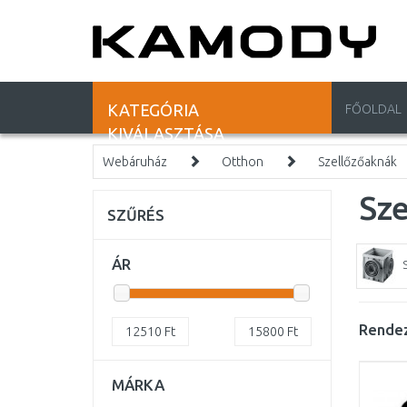
KATEGÓRIA
FŐOLDAL
KIVÁLASZTÁSA
Webáruház
Otthon
Szellőzőaknák
Sz
SZŰRÉS
ÁR
Rendez
12510
Ft
15800
Ft
MÁRKA