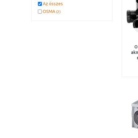
Az összes
OSMA
(2)
O
akn