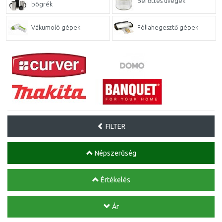
Befőttes üvegek
bögrék
Vákumoló gépek
Fóliahegesztő gépek
FILTER
Népszerűség
Értékelés
Ár