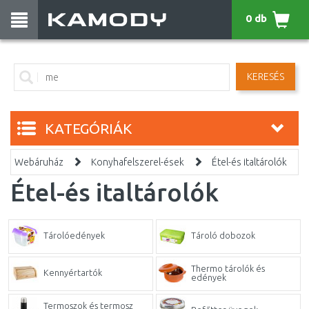
0 db
KERESÉS
KATEGÓRIÁK
Webáruház
Konyhafelszerel-ések
Étel-és italtárolók
Étel-és italtárolók
Tárolóedények
Tároló dobozok
Thermo tárolók és
Kennyértartók
edények
Termoszok és termosz