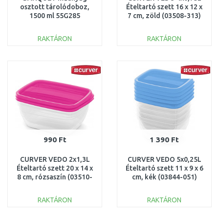
osztott tárolódoboz,
Ételtartó szett 16 x 12 x
1500 ml 55G285
7 cm, zöld (03508-313)
261258
RAKTÁRON
RAKTÁRON
KOSÁRBA
KOSÁRBA
Összehasonlítás
Összehasonlítás
990 Ft
1 390 Ft
CURVER VEDO 2x1,3L
CURVER VEDO 5x0,25L
Ételtartó szett 20 x 14 x
Ételtartó szett 11 x 9 x 6
8 cm, rózsaszín (03510-
cm, kék (03844-051)
251) 261262
261263
RAKTÁRON
RAKTÁRON
KOSÁRBA
KOSÁRBA