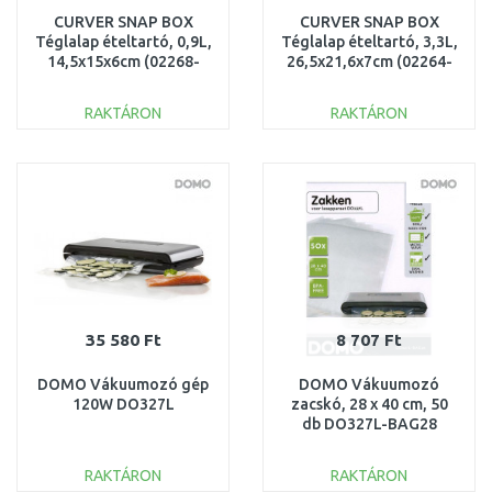
CURVER SNAP BOX
CURVER SNAP BOX
Téglalap ételtartó, 0,9L,
Téglalap ételtartó, 3,3L,
14,5x15x6cm (02268-
26,5x21,6x7cm (02264-
000) 252939
000) 252944
RAKTÁRON
RAKTÁRON
KOSÁRBA
KOSÁRBA
Összehasonlítás
Összehasonlítás
35 580 Ft
8 707 Ft
DOMO Vákuumozó gép
DOMO Vákuumozó
120W DO327L
zacskó, 28 x 40 cm, 50
db DO327L-BAG28
RAKTÁRON
RAKTÁRON