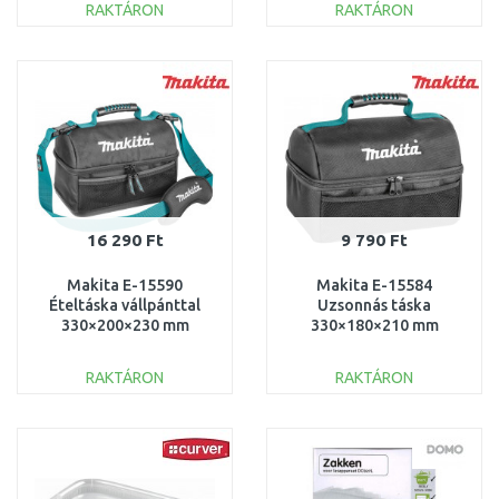
RAKTÁRON
RAKTÁRON
KOSÁRBA
KOSÁRBA
Összehasonlítás
Összehasonlítás
16 290 Ft
9 790 Ft
Makita E-15590
Makita E-15584
Ételtáska vállpánttal
Uzsonnás táska
330×200×230 mm
330×180×210 mm
RAKTÁRON
RAKTÁRON
KOSÁRBA
KOSÁRBA
Összehasonlítás
Összehasonlítás