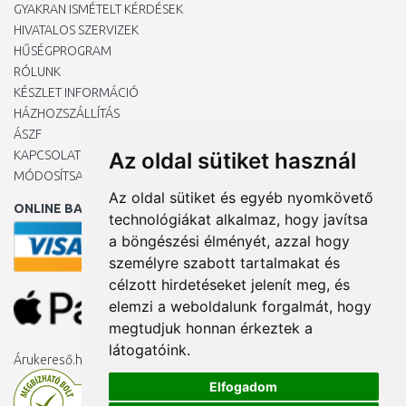
GYAKRAN ISMÉTELT KÉRDÉSEK
HIVATALOS SZERVIZEK
HŰSÉGPROGRAM
RÓLUNK
KÉSZLET INFORMÁCIÓ
HÁZHOZSZÁLLÍTÁS
ÁSZF
KAPCSOLAT
Az oldal sütiket használ
MÓDOSÍTSA A COOKIE-BEÁLLÍTÁSAIMAT
Az oldal sütiket és egyéb nyomkövető
ONLINE BANKKÁRTYÁVAL
technológiákat alkalmaz, hogy javítsa
a böngészési élményét, azzal hogy
személyre szabott tartalmakat és
célzott hirdetéseket jelenít meg, és
elemzi a weboldalunk forgalmát, hogy
megtudjuk honnan érkeztek a
látogatóink.
Árukereső.hu
Elfogadom