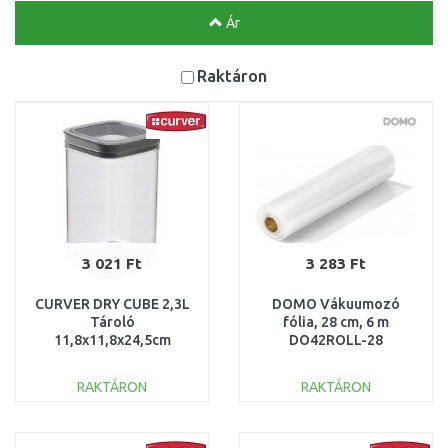
Ár
Raktáron
3 021 Ft
3 283 Ft
CURVER DRY CUBE 2,3L
DOMO Vákuumozó
Tároló
fólia, 28 cm, 6 m
11,8x11,8x24,5cm
DO42ROLL-28
transzparens/szürke
03512-840
RAKTÁRON
RAKTÁRON
KOSÁRBA
KOSÁRBA
Összehasonlítás
Összehasonlítás