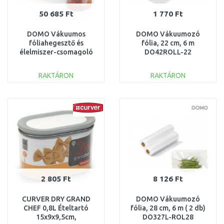
50 685 Ft
1 770 Ft
DOMO Vákuumos
DOMO Vákuumozó
fóliahegesztő és
fólia, 22 cm, 6 m
élelmiszer-csomagoló
DO42ROLL-22
vágóval 130W +
vákuumos doboz
RAKTÁRON
RAKTÁRON
DO331L
KOSÁRBA
KOSÁRBA
Összehasonlítás
Összehasonlítás
2 805 Ft
8 126 Ft
CURVER DRY GRAND
DOMO Vákuumozó
CHEF 0,8L Ételtartó
fólia, 28 cm, 6 m ( 2 db)
15x9x9,5cm,
DO327L-ROL28