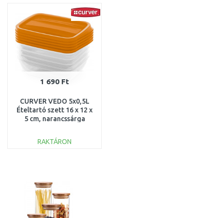
Összehasonlítás
Összehasonlítás
1 690 Ft
CURVER VEDO 5x0,5L
Ételtartó szett 16 x 12 x
5 cm, narancssárga
(03507-175) 261257
RAKTÁRON
KOSÁRBA
Összehasonlítás