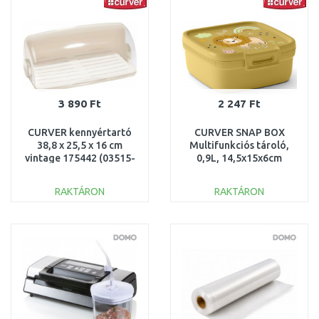
3 890 Ft
2 247 Ft
CURVER kennyértartó
CURVER SNAP BOX
38,8 x 25,5 x 16 cm
Multifunkciós tároló,
vintage 175442 (03515-
0,9L, 14,5x15x6cm
094)
(02268-Z66) 257380
RAKTÁRON
RAKTÁRON
KOSÁRBA
KOSÁRBA
Összehasonlítás
Összehasonlítás