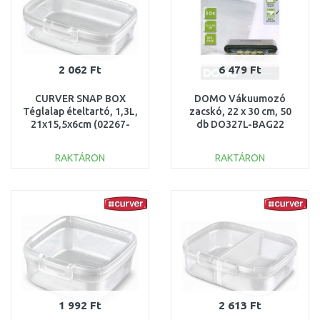
2 062 Ft
6 479 Ft
CURVER SNAP BOX
DOMO Vákuumozó
Téglalap ételtartó, 1,3L,
zacskó, 22 x 30 cm, 50
21x15,5x6cm (02267-
db DO327L-BAG22
000) 252946
RAKTÁRON
RAKTÁRON
KOSÁRBA
KOSÁRBA
Összehasonlítás
Összehasonlítás
1 992 Ft
2 613 Ft