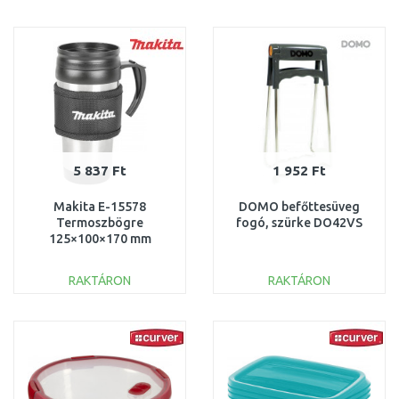
KOSÁRBA
KOSÁRBA
Összehasonlítás
Összehasonlítás
5 837 Ft
1 952 Ft
Makita E-15578
DOMO befőttesüveg
Termoszbögre
fogó, szürke DO42VS
125×100×170 mm
RAKTÁRON
RAKTÁRON
KOSÁRBA
KOSÁRBA
Összehasonlítás
Összehasonlítás