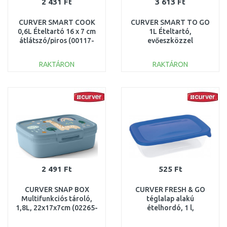
2 431 Ft
3 613 Ft
CURVER SMART COOK
CURVER SMART TO GO
0,6L Ételtartó 16 x 7 cm
1L Ételtartó,
átlátszó/piros (00117-
evőeszközzel
472) 235709
20x15x7cm, matt zöld
250002 (00946-Q19)
RAKTÁRON
RAKTÁRON
KOSÁRBA
KOSÁRBA
Összehasonlítás
Összehasonlítás
2 491 Ft
525 Ft
CURVER SNAP BOX
CURVER FRESH & GO
Multifunkciós tároló,
téglalap alakú
1,8L, 22x17x7cm (02265-
ételhordó, 1 l,
Z64) 257378
átlátszó/kék 182289
(00554-139)