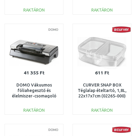
szürke/transzparens
164807
RAKTÁRON
RAKTÁRON
KOSÁRBA
KOSÁRBA
Összehasonlítás
Összehasonlítás
41 355 Ft
611 Ft
DOMO Vákuumos
CURVER SNAP BOX
fóliahegesztő és
Téglalap ételtartó, 1,8L,
élelmiszer-csomagoló
22x17x7cm (02265-000)
vágóval 130W DO336L
252916
RAKTÁRON
RAKTÁRON
KOSÁRBA
KOSÁRBA
Összehasonlítás
Összehasonlítás