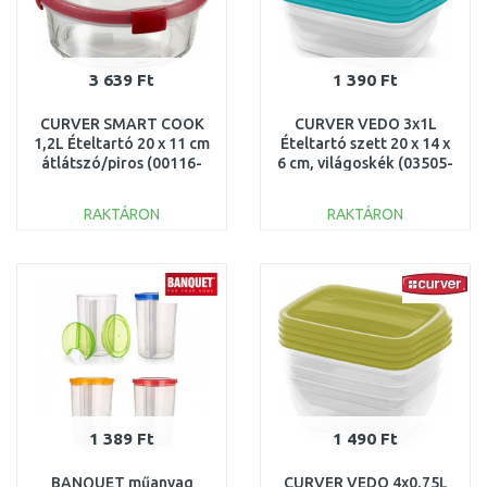
3 639 Ft
1 390 Ft
CURVER SMART COOK
CURVER VEDO 3x1L
1,2L Ételtartó 20 x 11 cm
Ételtartó szett 20 x 14 x
átlátszó/piros (00116-
6 cm, világoskék (03505-
472) 235708
051) 261264
RAKTÁRON
RAKTÁRON
KOSÁRBA
KOSÁRBA
Összehasonlítás
Összehasonlítás
1 389 Ft
1 490 Ft
BANQUET műanyag
CURVER VEDO 4x0,75L