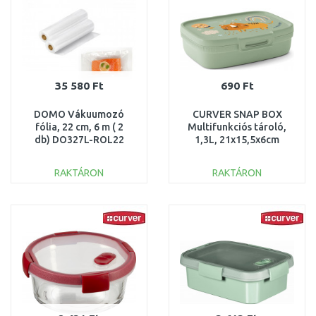
35 580 Ft
690 Ft
DOMO Vákuumozó
CURVER SNAP BOX
fólia, 22 cm, 6 m ( 2
Multifunkciós tároló,
db) DO327L-ROL22
1,3L, 21x15,5x6cm
(02267-Z65) 257379
RAKTÁRON
RAKTÁRON
KOSÁRBA
KOSÁRBA
Összehasonlítás
Összehasonlítás