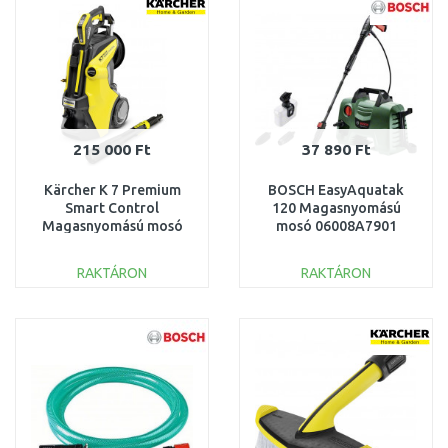
Összehasonlítás
Összehasonlítás
215 000 Ft
37 890 Ft
Kärcher K 7 Premium
BOSCH EasyAquatak
Smart Control
120 Magasnyomású
Magasnyomású mosó
mosó 06008A7901
(600 l/h/180 bar) 1.317-
230.0
RAKTÁRON
RAKTÁRON
KOSÁRBA
KOSÁRBA
Összehasonlítás
Összehasonlítás