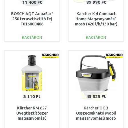
11 400 Ft
89 990 Ft
BOSCH AQT AquaSurf
Kärcher K 4 Compact
250 terasztisztító fej
Home Magasnyomású
F016800486
mosó (420 l/h/130 bar)
1.637-503.0
RAKTÁRON
RAKTÁRON
KOSÁRBA
KOSÁRBA
Összehasonlítás
Összehasonlítás
3 110 Ft
43 525 Ft
Kärcher RM 627
Kärcher OC 3
Üvegtisztítószer
Összecsukható Mobil
magasnyomású
magasnyomású mosó
mosókhoz 3 az 1-ben
(120 l/hod) 1.599-300.0