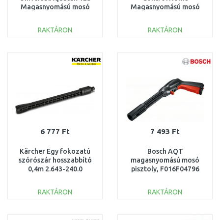
Magasnyomású mosó
Magasnyomású mosó
06008A7A00
(420 l/h/130 bar)) 1.324-
033.0
RAKTÁRON
RAKTÁRON
KOSÁRBA
KOSÁRBA
Összehasonlítás
Összehasonlítás
6 777 Ft
7 493 Ft
Kärcher Egy fokozatú
Bosch AQT
szórószár hosszabbító
magasnyomású mosó
0,4m 2.643-240.0
pisztoly, F016F04796
RAKTÁRON
RAKTÁRON
KOSÁRBA
KOSÁRBA