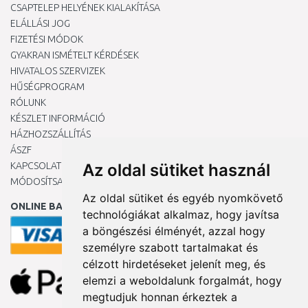
CSAPTELEP HELYÉNEK KIALAKÍTÁSA
ELÁLLÁSI JOG
FIZETÉSI MÓDOK
GYAKRAN ISMÉTELT KÉRDÉSEK
HIVATALOS SZERVIZEK
HŰSÉGPROGRAM
RÓLUNK
KÉSZLET INFORMÁCIÓ
HÁZHOZSZÁLLÍTÁS
ÁSZF
KAPCSOLAT
Az oldal sütiket használ
MÓDOSÍTSA A COOKIE-BEÁLLÍTÁSAIMAT
Az oldal sütiket és egyéb nyomkövető
ONLINE BANKKÁRTYÁVAL
technológiákat alkalmaz, hogy javítsa
a böngészési élményét, azzal hogy
személyre szabott tartalmakat és
célzott hirdetéseket jelenít meg, és
elemzi a weboldalunk forgalmát, hogy
megtudjuk honnan érkeztek a