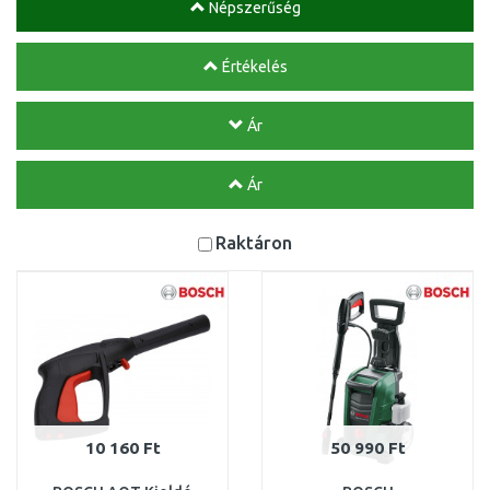
Népszerűség
Értékelés
Ár
Ár
Raktáron
10 160 Ft
50 990 Ft