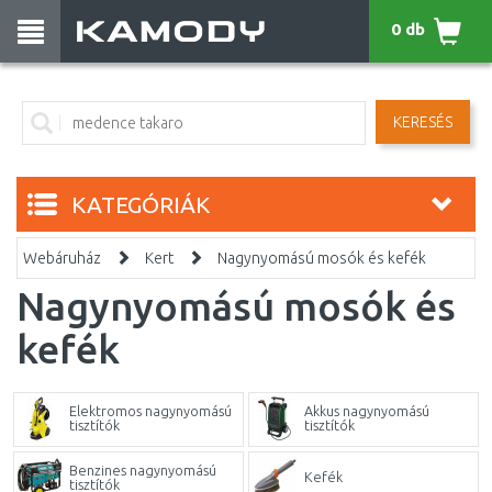
0 db
KERESÉS
KATEGÓRIÁK
Webáruház
Kert
Nagynyomású mosók és kefék
Nagynyomású mosók és
kefék
Elektromos nagynyomású
Akkus nagynyomású
tisztítók
tisztítók
Benzines nagynyomású
Kefék
tisztítók