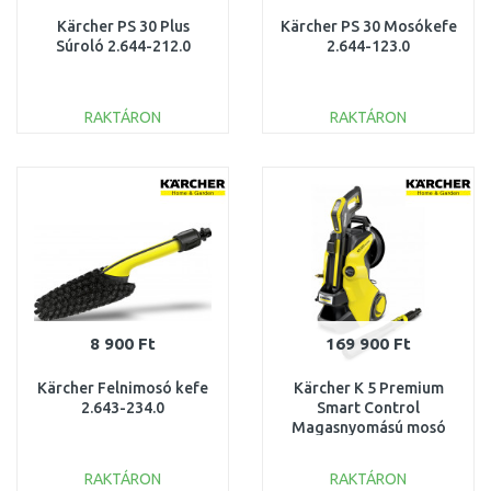
Kärcher PS 30 Plus
Kärcher PS 30 Mosókefe
Súroló 2.644-212.0
2.644-123.0
RAKTÁRON
RAKTÁRON
KOSÁRBA
KOSÁRBA
Összehasonlítás
Összehasonlítás
8 900 Ft
169 900 Ft
Kärcher Felnimosó kefe
Kärcher K 5 Premium
2.643-234.0
Smart Control
Magasnyomású mosó
(500 l/hod/145 bar)
1.324-670.0
RAKTÁRON
RAKTÁRON