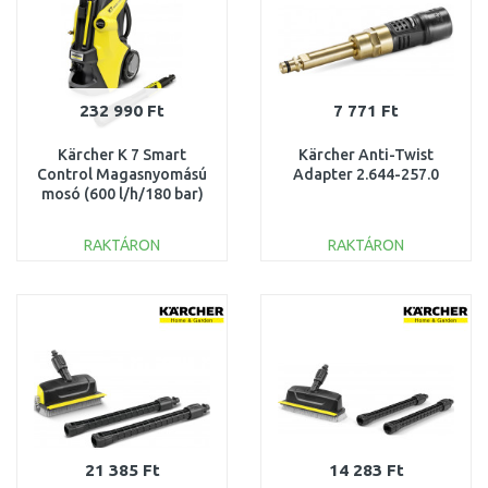
232 990 Ft
7 771 Ft
Kärcher K 7 Smart
Kärcher Anti-Twist
Control Magasnyomású
Adapter 2.644-257.0
mosó (600 l/h/180 bar)
1.317-200.0
RAKTÁRON
RAKTÁRON
KOSÁRBA
KOSÁRBA
Összehasonlítás
Összehasonlítás
21 385 Ft
14 283 Ft