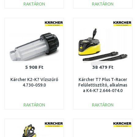
(1L) 6.295-474.0
RAKTÁRON
RAKTÁRON
KOSÁRBA
KOSÁRBA
Összehasonlítás
Összehasonlítás
5 908 Ft
38 479 Ft
Kärcher K2-K7 Vízszűrő
Kärcher T7 Plus T-Racer
4.730-059.0
Felülettisztító, alkalmas
a K4-K7 2.644-074.0
RAKTÁRON
RAKTÁRON
KOSÁRBA
KOSÁRBA
Összehasonlítás
Összehasonlítás