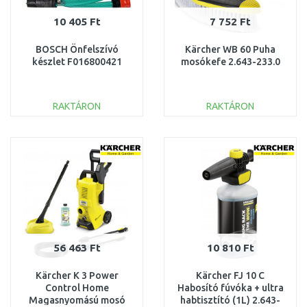
10 405 Ft
7 752 Ft
BOSCH Önfelszívó
Kärcher WB 60 Puha
készlet F016800421
mosókefe 2.643-233.0
RAKTÁRON
RAKTÁRON
KOSÁRBA
KOSÁRBA
Összehasonlítás
Összehasonlítás
56 463 Ft
10 810 Ft
Kärcher K 3 Power
Kärcher FJ 10 C
Control Home
Habosító fúvóka + ultra
Magasnyomású mosó
habtisztító (1L) 2.643-