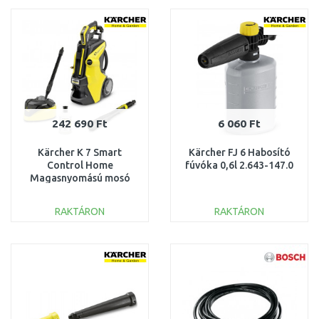
Összehasonlítás
Összehasonlítás
242 690 Ft
6 060 Ft
Kärcher K 7 Smart
Kärcher FJ 6 Habosító
Control Home
fúvóka 0,6l 2.643-147.0
Magasnyomású mosó
(600 l/h/180 bar) 1.317-
203.0
RAKTÁRON
RAKTÁRON
KOSÁRBA
KOSÁRBA
Összehasonlítás
Összehasonlítás