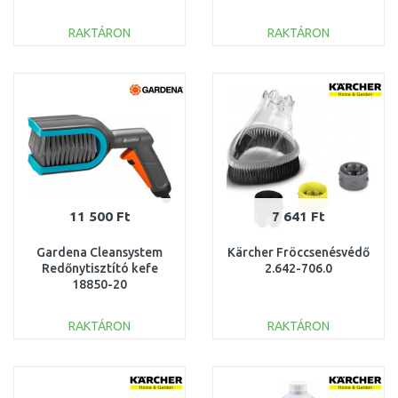
(380 l/h/120 bar) 1.676-
143.0
103.0
RAKTÁRON
RAKTÁRON
KOSÁRBA
KOSÁRBA
Összehasonlítás
Összehasonlítás
11 500 Ft
7 641 Ft
Gardena Cleansystem
Kärcher Fröccsenésvédő
Redőnytisztító kefe
2.642-706.0
18850-20
RAKTÁRON
RAKTÁRON
KOSÁRBA
KOSÁRBA
Összehasonlítás
Összehasonlítás