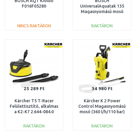
BOSCH AQT Kioldó
BOSCH
F016F05280
UniversalAquatak 135
Magasnyomású mosó
06008A7C00
NINCS RAKTÁRON
RAKTÁRON
KOSÁRBA
KOSÁRBA
Összehasonlítás
Összehasonlítás
25 289 Ft
34 980 Ft
Kärcher T5 T-Racer
Kärcher K 2 Power
Felülettisztító, alkalmas
Control Magasnyomású
a K2-K7 2.644-084.0
mosó (360 l/h/110 bar)
1.673-600.0
RAKTÁRON
RAKTÁRON
KOSÁRBA
KOSÁRBA