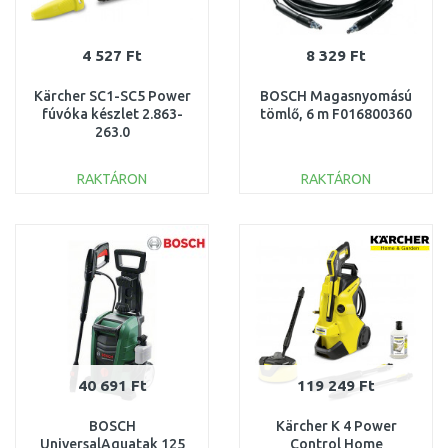
4 527 Ft
8 329 Ft
Kärcher SC1-SC5 Power
BOSCH Magasnyomású
fúvóka készlet 2.863-
tömlő, 6 m F016800360
263.0
RAKTÁRON
RAKTÁRON
KOSÁRBA
KOSÁRBA
Összehasonlítás
Összehasonlítás
40 691 Ft
119 249 Ft
BOSCH
Kärcher K 4 Power
UniversalAquatak 125
Control Home