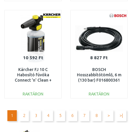
KOSÁRBA
KOSÁRBA
Összehasonlítás
Összehasonlítás
10 592 Ft
8 827 Ft
Kärcher FJ 10 C
BOSCH
Habosító fúvóka
Hosszabbítótömlő, 6 m
Connect 'n' Clean +
(130 bar) F016800361
autósampon 3in1 (1L)
2.643-144.0
RAKTÁRON
RAKTÁRON
KOSÁRBA
KOSÁRBA
Összehasonlítás
Összehasonlítás
1
2
3
4
5
6
7
8
>
>|