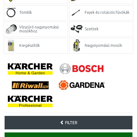
Tömlők
Fejek és rotációs fúvókák
Vízszűrő nagynyomású
Szettek
mosókhoz
Kiegészítők
Nagynyomású mosók
FILTER