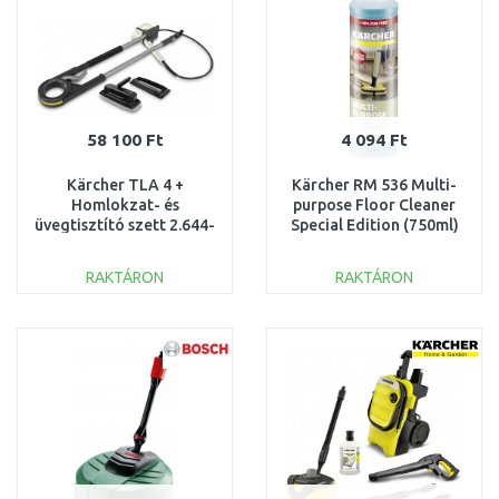
58 100 Ft
4 094 Ft
Kärcher TLA 4 +
Kärcher RM 536 Multi-
Homlokzat- és
purpose Floor Cleaner
üvegtisztító szett 2.644-
Special Edition (750ml)
249.0
6.296-188.0
RAKTÁRON
RAKTÁRON
KOSÁRBA
KOSÁRBA
Összehasonlítás
Összehasonlítás