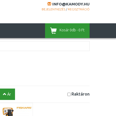
INFO@KAMODY.HU
BEJELENTKEZÉS
/
REGISZTRÁCIÓ
Kosár
0db - 0 Ft
Raktáron
Ár