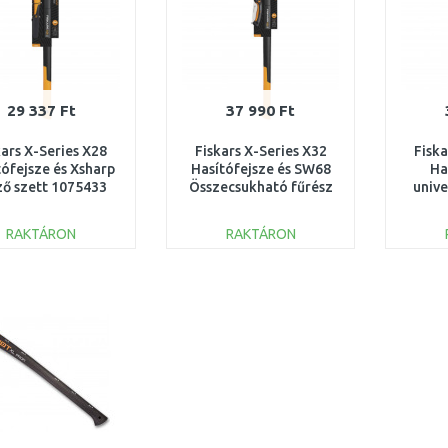
29 337 Ft
37 990 Ft
kars X-Series X28
Fiskars X-Series X32
Fiska
tófejsze és Xsharp
Hasítófejsze és SW68
Ha
ző szett 1075433
Összecsukható fűrész
unive
szett 1075435
RAKTÁRON
RAKTÁRON
KOSÁRBA
KOSÁRBA
Összehasonlítás
Összehasonlítás