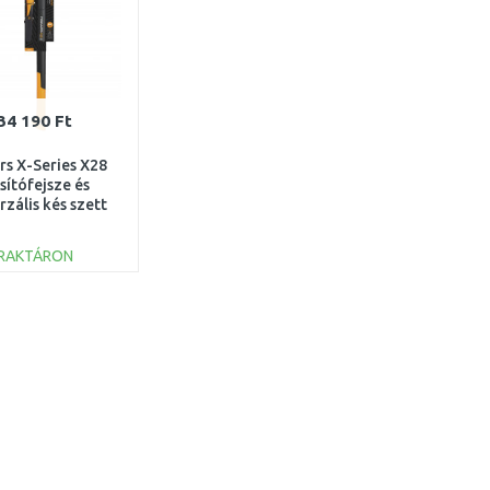
34 190 Ft
rs X-Series X28
sítófejsze és
rzális kés szett
1075434
RAKTÁRON
KOSÁRBA
Összehasonlítás