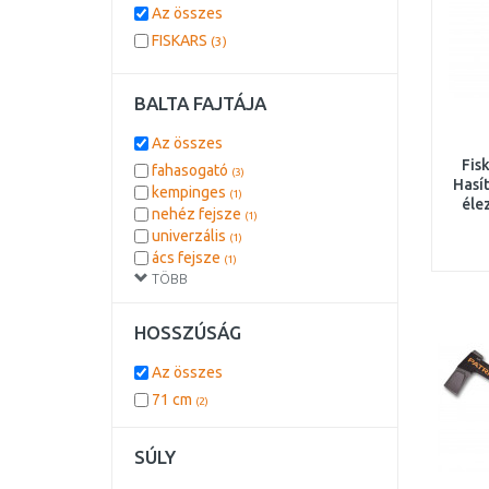
Az összes
FISKARS
(3)
BALTA FAJTÁJA
Az összes
Fis
fahasogató
(3)
Hasí
kempinges
(1)
éle
nehéz fejsze
(1)
univerzális
(1)
ács fejsze
(1)
TÖBB
HOSSZÚSÁG
Az összes
71 cm
(2)
SÚLY