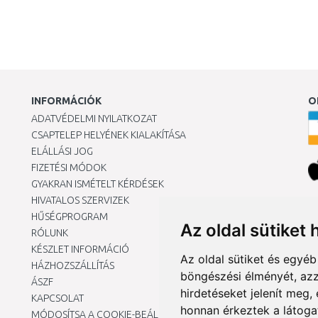
INFORMÁCIÓK
O
ADATVÉDELMI NYILATKOZAT
CSAPTELEP HELYÉNEK KIALAKÍTÁSA
ELÁLLÁSI JOG
FIZETÉSI MÓDOK
GYAKRAN ISMÉTELT KÉRDÉSEK
HIVATALOS SZERVIZEK
Ár
HŰSÉGPROGRAM
Az oldal sütiket 
RÓLUNK
KÉSZLET INFORMÁCIÓ
Az oldal sütiket és egyé
HÁZHOZSZÁLLÍTÁS
böngészési élményét, azz
ÁSZF
hirdetéseket jelenít meg
KAPCSOLAT
honnan érkeztek a látoga
MÓDOSÍTSA A COOKIE-BEÁLLÍTÁSAIMAT