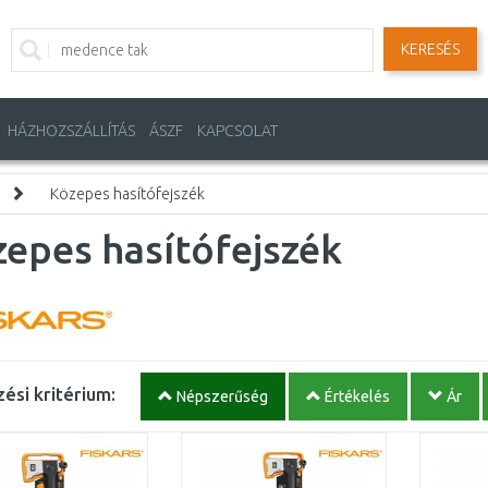
KERESÉS
HÁZHOZSZÁLLÍTÁS
ÁSZF
KAPCSOLAT
Közepes hasítófejszék
epes hasítófejszék
ési kritérium:
Népszerűség
Értékelés
Ár