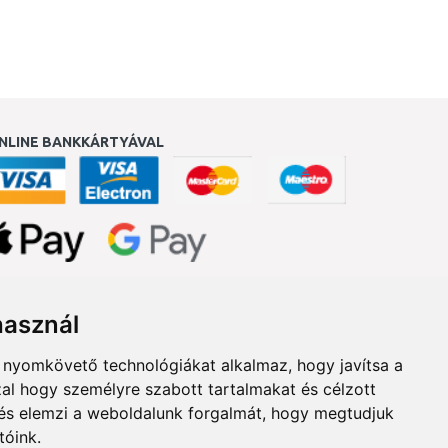
NLINE BANKKÁRTYÁVAL
ukereső.hu
használ
b nyomkövető technológiákat alkalmaz, hogy javítsa a
al hogy személyre szabott tartalmakat és célzott
, és elemzi a weboldalunk forgalmát, hogy megtudjuk
tóink.