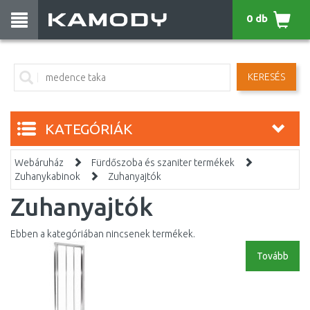
0 db
KERESÉS
KATEGÓRIÁK
Webáruház
Fürdőszoba és szaniter termékek
Zuhanykabinok
Zuhanyajtók
Zuhanyajtók
Ebben a kategóriában nincsenek termékek.
Tovább