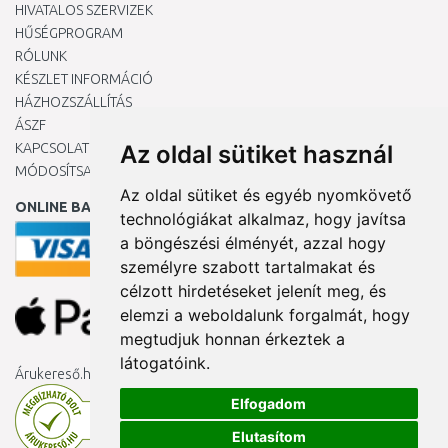
HIVATALOS SZERVIZEK
HŰSÉGPROGRAM
RÓLUNK
KÉSZLET INFORMÁCIÓ
HÁZHOZSZÁLLÍTÁS
ÁSZF
KAPCSOLAT
Az oldal sütiket használ
MÓDOSÍTSA A COOKIE-BEÁLLÍTÁSAIMAT
Az oldal sütiket és egyéb nyomkövető
ONLINE BANKKÁRTYÁVAL
technológiákat alkalmaz, hogy javítsa
a böngészési élményét, azzal hogy
személyre szabott tartalmakat és
célzott hirdetéseket jelenít meg, és
elemzi a weboldalunk forgalmát, hogy
megtudjuk honnan érkeztek a
látogatóink.
Árukereső.hu
Elfogadom
Elutasítom