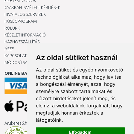
FIZETÉSI MÓDOK
GYAKRAN ISMÉTELT KÉRDÉSEK
HIVATALOS SZERVIZEK
HŰSÉGPROGRAM
RÓLUNK
KÉSZLET INFORMÁCIÓ
HÁZHOZSZÁLLÍTÁS
ÁSZF
KAPCSOLAT
Az oldal sütiket használ
MÓDOSÍTSA A COOKIE-BEÁLLÍTÁSAIMAT
Az oldal sütiket és egyéb nyomkövető
ONLINE BANKKÁRTYÁVAL
technológiákat alkalmaz, hogy javítsa
a böngészési élményét, azzal hogy
személyre szabott tartalmakat és
célzott hirdetéseket jelenít meg, és
elemzi a weboldalunk forgalmát, hogy
megtudjuk honnan érkeztek a
látogatóink.
Árukereső.hu
Elfogadom