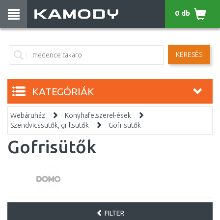
0 db
KERESÉS
KATEGÓRIÁK
Webáruház
Konyhafelszerel-ések
Szendvicssütők, grillsütők
Gofrisütők
Gofrisütők
FILTER