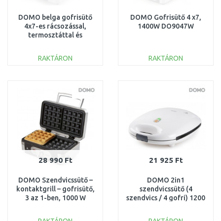
DOMO belga gofrisütő
DOMO Gofrisütő 4 x7,
4x7-es rácsozással,
1400W DO9047W
termosztáttal és
időzítővel, 1400W,
DO9149W
RAKTÁRON
RAKTÁRON
KOSÁRBA
KOSÁRBA
Összehasonlítás
Összehasonlítás
28 990 Ft
21 925 Ft
DOMO Szendvicssütő –
DOMO 2in1
kontaktgrill – gofrisütő,
szendvicssütő (4
3 az 1-ben, 1000 W
szendvics / 4 gofri) 1200
teljesítménnyel,
W, DO9046C
DO9136C