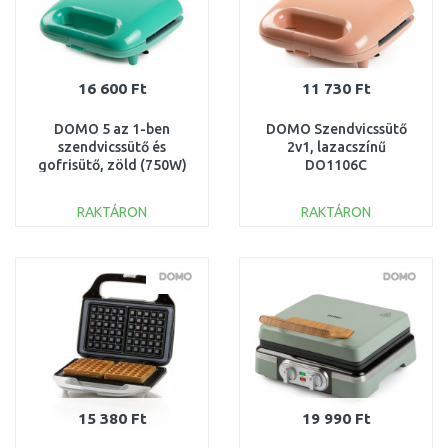
16 600 Ft
11 730 Ft
DOMO 5 az 1-ben
DOMO Szendvicssütő
szendvicssütő és
2v1, lazacszínű
gofrisütő, zöld (750W)
DO1106C
DO1109C
RAKTÁRON
RAKTÁRON
KOSÁRBA
KOSÁRBA
Összehasonlítás
Összehasonlítás
15 380 Ft
19 990 Ft