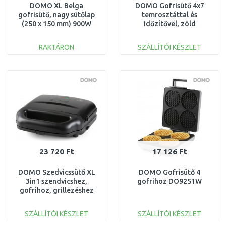
DOMO XL Belga
DOMO Gofrisütő 4x7
gofrisütő, nagy sütőlap
temrosztáttal és
(250 x 150 mm) 900W
időzítővel, zöld
DO9133W
DO9279W
RAKTÁRON
SZÁLLÍTÓI KÉSZLET
KOSÁRBA
KOSÁRBA
Összehasonlítás
Összehasonlítás
23 720 Ft
17 126 Ft
DOMO Szedvicssütő XL
DOMO Gofrisütő 4
3in1 szendvicshez,
gofrihoz DO9251W
gofrihoz, grillezéshez
DO9291C
SZÁLLÍTÓI KÉSZLET
SZÁLLÍTÓI KÉSZLET