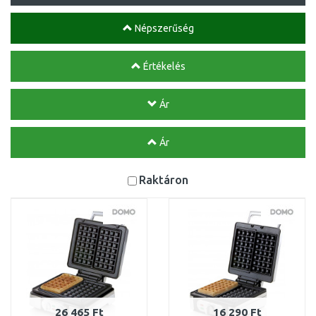
Népszerűség
Értékelés
Ár
Ár
Raktáron
26 465 Ft
16 290 Ft