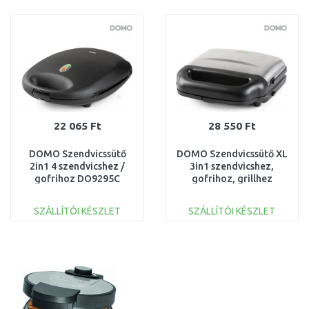
KOSÁRBA
KOSÁRBA
Összehasonlítás
Összehasonlítás
22 065 Ft
28 550 Ft
DOMO Szendvicssütő
DOMO Szendvicssütő XL
2in1 4 szendvicshez /
3in1 szendvicshez,
gofrihoz DO9295C
gofrihoz, grillhez
DO9290C
SZÁLLÍTÓI KÉSZLET
SZÁLLÍTÓI KÉSZLET
KOSÁRBA
KOSÁRBA
Összehasonlítás
Összehasonlítás