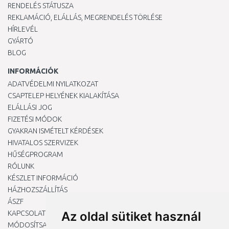
RENDELÉS STÁTUSZA
REKLAMÁCIÓ, ELÁLLÁS, MEGRENDELÉS TÖRLÉSE
HÍRLEVÉL
GYÁRTÓ
BLOG
INFORMÁCIÓK
ADATVÉDELMI NYILATKOZAT
CSAPTELEP HELYÉNEK KIALAKÍTÁSA
ELÁLLÁSI JOG
FIZETÉSI MÓDOK
GYAKRAN ISMÉTELT KÉRDÉSEK
HIVATALOS SZERVIZEK
HŰSÉGPROGRAM
RÓLUNK
KÉSZLET INFORMÁCIÓ
HÁZHOZSZÁLLÍTÁS
ÁSZF
KAPCSOLAT
Az oldal sütiket használ
MÓDOSÍTSA A COOKIE-BEÁLLÍTÁSAIMAT