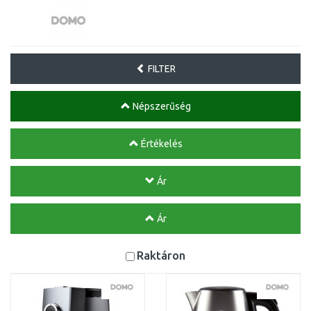
FILTER
Népszerűség
Értékelés
Ár
Ár
Raktáron