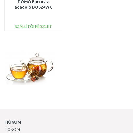
DOMO Forróvíz
adagoló DO524WK
SZÁLLÍTÓI KÉSZLET
KOSÁRBA
Összehasonlítás
FIÓKOM
FIÓKOM