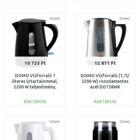
KOSÁRBA
KOSÁRBA
Összehasonlítás
Összehasonlítás
10 725 Ft
12 871 Ft
DOMO Vízforraló 1
DOMO Vízforraló (1,7l/
literes űrtartalommal,
2200 W) rozsdamentes
2200 W teljesítmény,
acél DO738WK
fekete DO9198WK
RAKTÁRON
RAKTÁRON
KOSÁRBA
KOSÁRBA
Összehasonlítás
Összehasonlítás