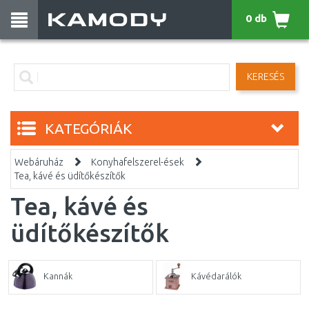
0 db
KERESÉS
KATEGÓRIÁK
Webáruház
Konyhafelszerel-ések
Tea, kávé és üdítőkészítők
Tea, kávé és
üdítőkészítők
Kannák
Kávédarálók