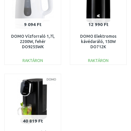
9 094 Ft
12 990 Ft
DOMO Vízforraló 1,7l,
DOMO Elektromos
2200W, fehér
kávédaráló, 150W
DO9255WK
DO712K
RAKTÁRON
RAKTÁRON
KOSÁRBA
KOSÁRBA
Összehasonlítás
Összehasonlítás
40 819 Ft