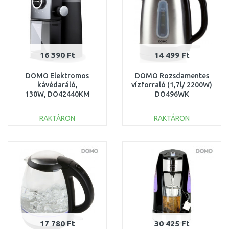
16 390 Ft
14 499 Ft
DOMO Elektromos
DOMO Rozsdamentes
kávédaráló,
vízforraló (1,7l/ 2200W)
130W, DO42440KM
DO496WK
RAKTÁRON
RAKTÁRON
KOSÁRBA
KOSÁRBA
Összehasonlítás
Összehasonlítás
17 780 Ft
30 425 Ft