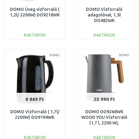
DOMO Üveg vízforraló (
DOMO Vízforraló
1,2l/ 2200W) DO9218WK
adagolóval, 1,5l
DO482WK
RAKTÁRON
RAKTÁRON
KOSÁRBA
KOSÁRBA
Összehasonlítás
Összehasonlítás
8 869 Ft
23 990 Ft
DOMO Vízforraló ( 1,7l/
DOMO DO9268WK
2200W) DO9194WK
WOOD YOU Vízforraló
(1,7 l, 2200 W),
rozsdamentes acél,
szürke
RAKTÁRON
RAKTÁRON