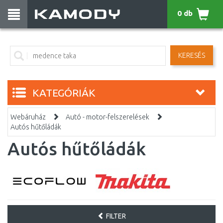
0 db
KERESÉS
KATEGÓRIÁK
Webáruház
Autó - motor-felszerelések
Autós hűtőládák
Autós hűtőládák
FILTER