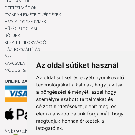
ELÁLLÁSI JOG
FIZETÉSI MÓDOK
GYAKRAN ISMÉTELT KÉRDÉSEK
HIVATALOS SZERVIZEK
HŰSÉGPROGRAM
RÓLUNK
KÉSZLET INFORMÁCIÓ
HÁZHOZSZÁLLÍTÁS
ÁSZF
KAPCSOLAT
Az oldal sütiket használ
MÓDOSÍTSA A COOKIE-BEÁLLÍTÁSAIMAT
Az oldal sütiket és egyéb nyomkövető
ONLINE BANKKÁRTYÁVAL
technológiákat alkalmaz, hogy javítsa
a böngészési élményét, azzal hogy
személyre szabott tartalmakat és
célzott hirdetéseket jelenít meg, és
elemzi a weboldalunk forgalmát, hogy
megtudjuk honnan érkeztek a
látogatóink.
Árukereső.hu