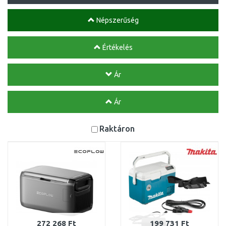
Népszerűség
Értékelés
Ár
Ár
Raktáron
272 268 Ft
199 731 Ft