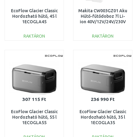
EcoFlow Glacier Classic
Makita CW003GZ01 Aku
Hordozható hűtő, 45 l
Hűtő-fűtődoboz 7l Li-
1ECOGLA45
ion 40V/12V/24V/230V
akkumulátor és töltő
nélkül
RAKTÁRON
RAKTÁRON
KOSÁRBA
KOSÁRBA
Összehasonlítás
Összehasonlítás
307 115 Ft
236 990 Ft
EcoFlow Glacier Classic
EcoFlow Glacier Classic
Hordozható hűtő, 55 l
Hordozható hűtő, 35 l
1ECOGLA55
1ECOGLA35