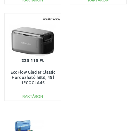
RAKTÁRON
RAKTÁRON
KOSÁRBA
KOSÁRBA
Összehasonlítás
Összehasonlítás
223 115 Ft
EcoFlow Glacier Classic
Hordozható hűtő, 45 l
1ECOGLA45
SZERVIZELT
RAKTÁRON
KOSÁRBA
Összehasonlítás