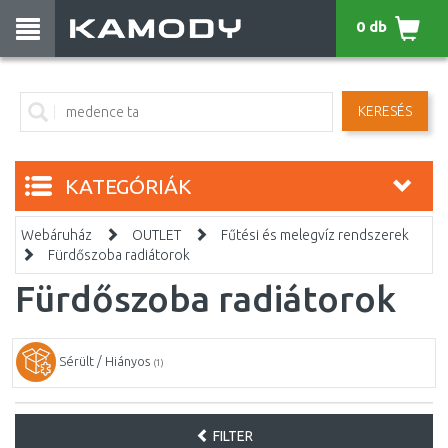
0 db
KERESÉS
KATEGÓRIÁK
Webáruház
OUTLET
Fűtési és melegvíz rendszerek
Fürdőszoba radiátorok
Fürdőszoba radiátorok
Sérült / Hiányos
(1)
FILTER