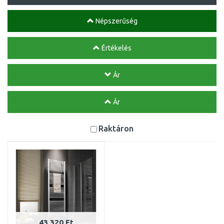
Népszerűség
Értékelés
Ár
Ár
Raktáron
43 320 Ft