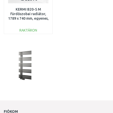
KERMI B20-S M
fürdőszobai radiátor,
1789 x 740 mm, egyenes,
fehér
LS01M1800752XXK
RAKTÁRON
SÉRÜLT
KOSÁRBA
Összehasonlítás
FIÓKOM