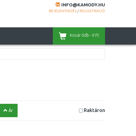
INFO@KAMODY.HU
BEJELENTKEZÉS
/
REGISZTRÁCIÓ
Kosár
0db - 0 Ft
Raktáron
Ár