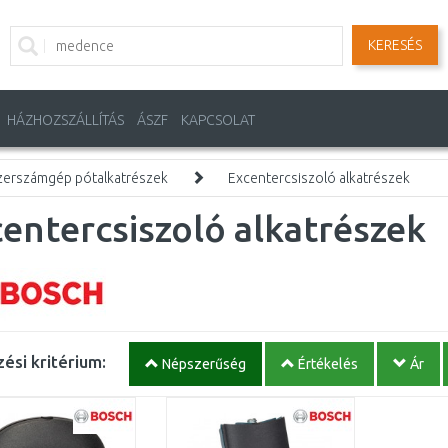
KERESÉS
HÁZHOZSZÁLLÍTÁS
ÁSZF
KAPCSOLAT
zerszámgép pótalkatrészek
Excentercsiszoló alkatrészek
entercsiszoló alkatrészek
ési kritérium:
Népszerűség
Értékelés
Ár