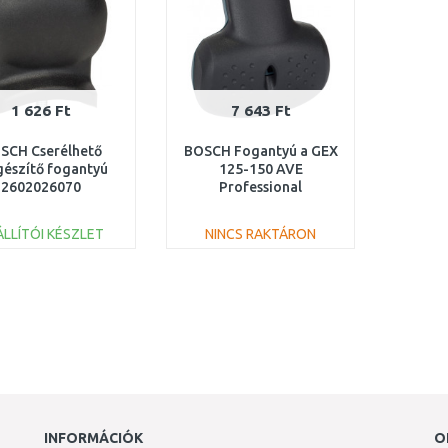
1 626 Ft
7 643 Ft
SCH Cserélhető
BOSCH Fogantyú a GEX
gészítő fogantyú
125-150 AVE
2602026070
Professional
csiszolóhoz
2602026177
ÁLLÍTÓI KÉSZLET
NINCS RAKTÁRON
KOSÁRBA
KOSÁRBA
Összehasonlítás
Összehasonlítás
INFORMÁCIÓK
O