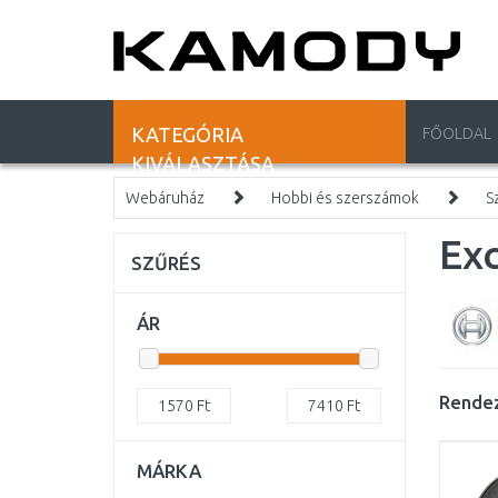
KATEGÓRIA
FŐOLDAL
KIVÁLASZTÁSA
Webáruház
Hobbi és szerszámok
S
Exc
SZŰRÉS
ÁR
Rendez
1570
Ft
7410
Ft
MÁRKA