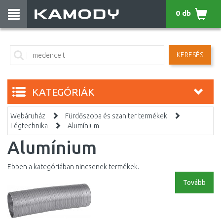
0 db
KERESÉS
KATEGÓRIÁK
Webáruház
Fürdőszoba és szaniter termékek
Légtechnika
Alumínium
Alumínium
Ebben a kategóriában nincsenek termékek.
Tovább