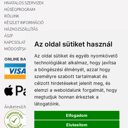
HIVATALOS SZERVIZEK
HŰSÉGPROGRAM
RÓLUNK
KÉSZLET INFORMÁCIÓ
HÁZHOZSZÁLLÍTÁS
ÁSZF
KAPCSOLAT
Az oldal sütiket használ
MÓDOSÍTSA A COOKIE-BEÁLLÍTÁSAIMAT
Az oldal sütiket és egyéb nyomkövető
ONLINE BANKKÁRTYÁVAL
technológiákat alkalmaz, hogy javítsa
a böngészési élményét, azzal hogy
személyre szabott tartalmakat és
célzott hirdetéseket jelenít meg, és
elemzi a weboldalunk forgalmát, hogy
megtudjuk honnan érkeztek a
látogatóink.
Árukereső.hu
Elfogadom
Elutasítom