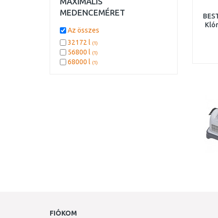
MAXIMÁLIS
MEDENCEMÉRET
BES
Kló
Az összes
32172 l
(1)
56800 l
(1)
68000 l
(1)
FIÓKOM