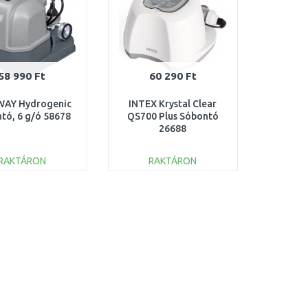
58 990 Ft
60 290 Ft
AY Hydrogenic
INTEX Krystal Clear
tó, 6 g/ó 58678
QS700 Plus Sóbontó
26688
RAKTÁRON
RAKTÁRON
KOSÁRBA
KOSÁRBA
Összehasonlítás
Összehasonlítás