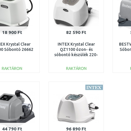
18 900 Ft
82 590 Ft
EX Krystal Clear
INTEX Krystal Clear
BESTW
0 Sóbontó 26662
QZ1100 ózon- és
Sóbon
sóbontó készülék 220-
240 V 26666
RAKTÁRON
RAKTÁRON
KOSÁRBA
KOSÁRBA
Összehasonlítás
Összehasonlítás
44 790 Ft
96 890 Ft