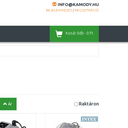
INFO@KAMODY.HU
BEJELENTKEZÉS
/
REGISZTRÁCIÓ
Kosár
0db - 0 Ft
Raktáron
Ár