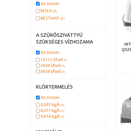
Az összes
INTEX
(4)
BESTWAY
(2)
A SZŰRŐSZIVATTYÚ
SZÜKSÉGES VÍZHOZAMA
INT
QS20
Az összes
12112 l/hod
(1)
2650 l/hod
(1)
6056 l/hod
(1)
KLÓRTERMELÉS
Az összes
0,007 kg/h
(1)
0,011 kg/h
(1)
0,016 kg/h
(1)