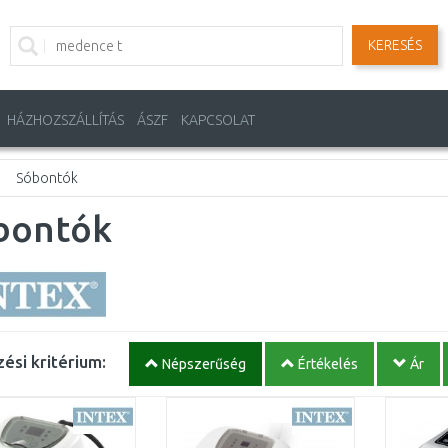
KERESÉS
HÁZHOZSZÁLLÍTÁS
ÁSZF
KAPCSOLAT
Sóbontók
bontók
ési kritérium:
Népszerűség
Értékelés
Ár