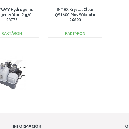
TWAY Hydrogenic
INTEX Krystal Clear
rgenerátor, 2 g/ó
QS1600 Plus Sóbontó
58773
26690
RAKTÁRON
RAKTÁRON
KOSÁRBA
KOSÁRBA
Összehasonlítás
Összehasonlítás
INFORMÁCIÓK
O