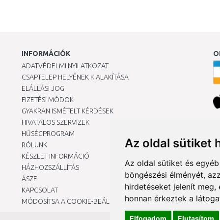
INFORMÁCIÓK
O
ADATVÉDELMI NYILATKOZAT
CSAPTELEP HELYÉNEK KIALAKÍTÁSA
ELÁLLÁSI JOG
FIZETÉSI MÓDOK
GYAKRAN ISMÉTELT KÉRDÉSEK
HIVATALOS SZERVIZEK
Ár
HŰSÉGPROGRAM
Az oldal sütiket 
RÓLUNK
KÉSZLET INFORMÁCIÓ
Az oldal sütiket és egyé
HÁZHOZSZÁLLÍTÁS
böngészési élményét, azz
ÁSZF
hirdetéseket jelenít meg
KAPCSOLAT
honnan érkeztek a látoga
MÓDOSÍTSA A COOKIE-BEÁLLÍTÁSAIMAT
Elfogadom
Elutasítom