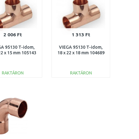
2 006 Ft
1 313 Ft
GA 95130 T-idom,
VIEGA 95130 T-idom,
22 x 15 mm 105143
18 x 22 x 18 mm 104689
RAKTÁRON
RAKTÁRON
KOSÁRBA
KOSÁRBA
Összehasonlítás
Összehasonlítás