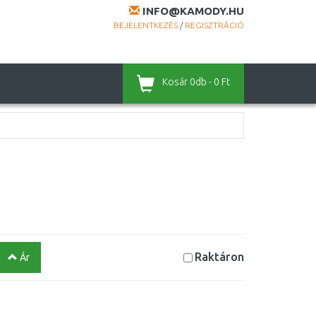
INFO@KAMODY.HU
BEJELENTKEZÉS
/
REGISZTRÁCIÓ
Kosár
0db - 0 Ft
Raktáron
Ár