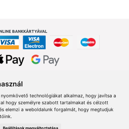
NLINE BANKKÁRTYÁVAL
ukereső.hu
használ
b nyomkövető technológiákat alkalmaz, hogy javítsa a
al hogy személyre szabott tartalmakat és célzott
, és elemzi a weboldalunk forgalmát, hogy megtudjuk
tóink.
Beállítások megváltoztatása