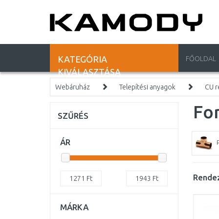
KATEGÓRIA
FŐOLDAL
KIVÁLASZTÁSA
Webáruház
Telepítési anyagok
CU r
For
SZŰRÉS
ÁR
Rendez
1271
Ft
1943
Ft
MÁRKA