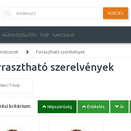
KERESÉS
HÁZHOZSZÁLLÍTÁS
ÁSZF
KAPCSOLAT
endszerek
Forrasztható szerelvények
rasztható szerelvények
Pájecí T-kusy
ési kritérium:
Népszerűség
Értékelés
Ár