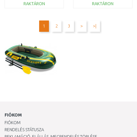
RAKTÁRON
RAKTÁRON
KOSÁRBA
KOSÁRBA
Összehasonlítás
Összehasonlítás
1
2
3
>
>|
FIÓKOM
FIÓKOM
RENDELÉS STÁTUSZA
REKLAMÁCIÓ, ELÁLLÁS, MEGRENDELÉS TÖRLÉSE