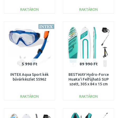
65052
305 x 84 x 12 cm 65341
RAKTÁRON
RAKTÁRON
KOSÁRBA
KOSÁRBA
Összehasonlítás
Összehasonlítás
5 990 Ft
89 990 Ft
INTEX Aqua Sport kék
BESTWAY Hydro-Force
búvárkészlet 55962
HuaKa'i Felfújható SUP
szett, 305 x 84 x 15 cm
65346
RAKTÁRON
RAKTÁRON
KOSÁRBA
KOSÁRBA
Összehasonlítás
Összehasonlítás