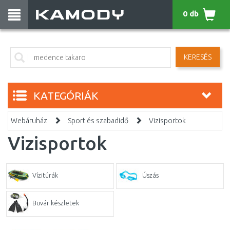
0 db
KERESÉS
KATEGÓRIÁK
Webáruház
Sport és szabadidő
Vizisportok
Vizisportok
Vízitúrák
Úszás
Buvár készletek