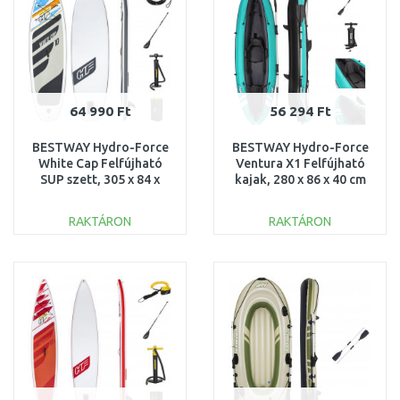
64 990 Ft
56 294 Ft
BESTWAY Hydro-Force
BESTWAY Hydro-Force
White Cap Felfújható
Ventura X1 Felfújható
SUP szett, 305 x 84 x
kajak, 280 x 86 x 40 cm
12 cm 65342
65118
RAKTÁRON
RAKTÁRON
KOSÁRBA
KOSÁRBA
Összehasonlítás
Összehasonlítás