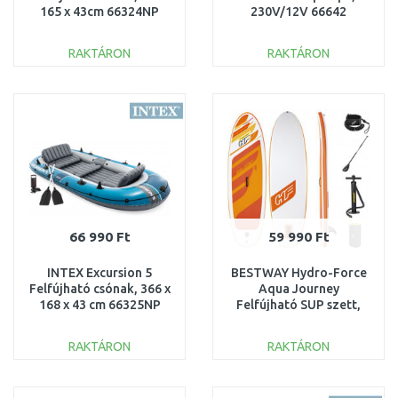
165 x 43cm 66324NP
230V/12V 66642
RAKTÁRON
RAKTÁRON
KOSÁRBA
KOSÁRBA
Összehasonlítás
Összehasonlítás
66 990 Ft
59 990 Ft
INTEX Excursion 5
BESTWAY Hydro-Force
Felfújható csónak, 366 x
Aqua Journey
168 x 43 cm 66325NP
Felfújható SUP szett,
274 x 76 x 12 cm 65349
RAKTÁRON
RAKTÁRON
KOSÁRBA
KOSÁRBA