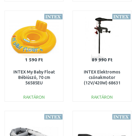
KOSÁRBA
KOSÁRBA
Összehasonlítás
Összehasonlítás
1 590 Ft
89 990 Ft
INTEX My Baby Float
INTEX Elektromos
Bébiúszó, 70 cm
csónakmotor
56585EU
(12V/420W) 68631
RAKTÁRON
RAKTÁRON
KOSÁRBA
KOSÁRBA
Összehasonlítás
Összehasonlítás