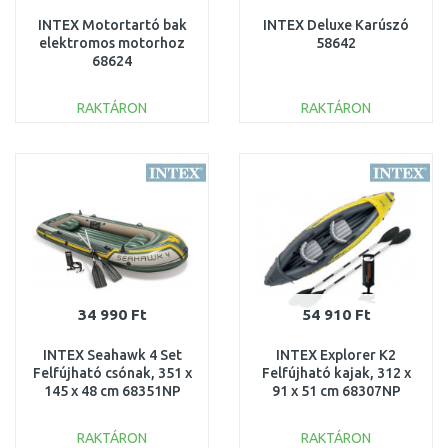
INTEX Motortartó bak
INTEX Deluxe Karúszó
elektromos motorhoz
58642
68624
RAKTÁRON
RAKTÁRON
KOSÁRBA
KOSÁRBA
Összehasonlítás
Összehasonlítás
34 990 Ft
54 910 Ft
INTEX Seahawk 4 Set
INTEX Explorer K2
Felfújható csónak, 351 x
Felfújható kajak, 312 x
145 x 48 cm 68351NP
91 x 51 cm 68307NP
RAKTÁRON
RAKTÁRON