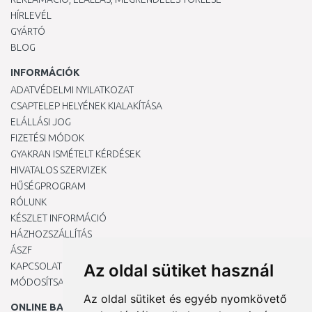
HÍRLEVÉL
GYÁRTÓ
BLOG
INFORMÁCIÓK
ADATVÉDELMI NYILATKOZAT
CSAPTELEP HELYÉNEK KIALAKÍTÁSA
ELÁLLÁSI JOG
FIZETÉSI MÓDOK
GYAKRAN ISMÉTELT KÉRDÉSEK
HIVATALOS SZERVIZEK
HŰSÉGPROGRAM
RÓLUNK
KÉSZLET INFORMÁCIÓ
HÁZHOZSZÁLLÍTÁS
ÁSZF
KAPCSOLAT
Az oldal sütiket használ
MÓDOSÍTSA A COOKIE-BEÁLLÍTÁSAIMAT
Az oldal sütiket és egyéb nyomkövető
ONLINE BANKKÁRTYÁVAL