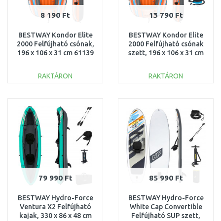
8 190 Ft
13 790 Ft
BESTWAY Kondor Elite
BESTWAY Kondor Elite
2000 Felfújható csónak,
2000 Felfújható csónak
196 x 106 x 31 cm 61139
szett, 196 x 106 x 31 cm
61141
RAKTÁRON
RAKTÁRON
KOSÁRBA
KOSÁRBA
Összehasonlítás
Összehasonlítás
79 990 Ft
85 990 Ft
BESTWAY Hydro-Force
BESTWAY Hydro-Force
Ventura X2 Felfújható
White Cap Convertible
kajak, 330 x 86 x 48 cm
Felfújható SUP szett,