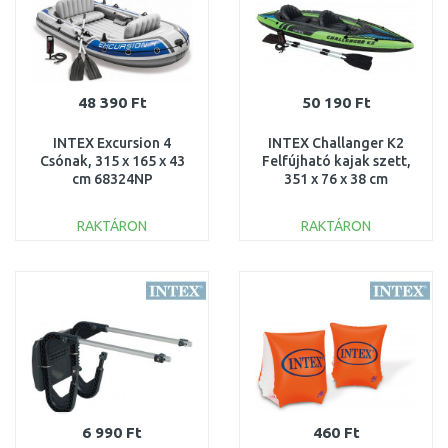
48 390 Ft
50 190 Ft
INTEX Excursion 4
INTEX Challanger K2
Csónak, 315 x 165 x 43
Felfújható kajak szett,
cm 68324NP
351 x 76 x 38 cm
68306NP
RAKTÁRON
RAKTÁRON
KOSÁRBA
KOSÁRBA
Összehasonlítás
Összehasonlítás
6 990 Ft
460 Ft