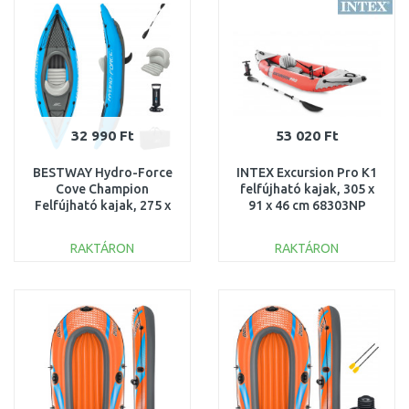
Összehasonlítás
Összehasonlítás
32 990 Ft
53 020 Ft
BESTWAY Hydro-Force
INTEX Excursion Pro K1
Cove Champion
felfújható kajak, 305 x
Felfújható kajak, 275 x
91 x 46 cm 68303NP
81 x 45 cm 65115
RAKTÁRON
RAKTÁRON
KOSÁRBA
KOSÁRBA
Összehasonlítás
Összehasonlítás