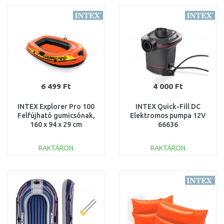
Összehasonlítás
Összehasonlítás
6 499 Ft
4 000 Ft
INTEX Explorer Pro 100
INTEX Quick-Fill DC
Felfújható gumicsónak,
Elektromos pumpa 12V
160 x 94 x 29 cm
66636
58355NP
RAKTÁRON
RAKTÁRON
KOSÁRBA
KOSÁRBA
Összehasonlítás
Összehasonlítás