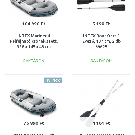
104 990 Ft
5 190 Ft
INTEX Mariner 4
INTEX Boat Oars 2
Felfújható csónak szett,
Evező, 137 cm, 2 db
328 x 145 x 48 cm
69625
68376NP
RAKTÁRON
RAKTÁRON
KOSÁRBA
KOSÁRBA
Összehasonlítás
Összehasonlítás
76 890 Ft
4 161 Ft