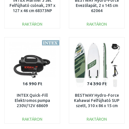
INTEX Mariner 3 Set
BESTWAY Hydro-Force
Felfújható csónak, 297 x
Evezőlapát, 2 x 145 cm
127 x 46 cm 68373NP
62064
RAKTÁRON
RAKTÁRON
KOSÁRBA
KOSÁRBA
Összehasonlítás
Összehasonlítás
16 990 Ft
74 390 Ft
INTEX Quick-Fill
BESTWAY Hydro-Force
Elektromos pumpa
Kahawai Felfújható SUP
230V/12V 68609
szett, 310 x 86 x 15 cm
65308
RAKTÁRON
RAKTÁRON
KOSÁRBA
KOSÁRBA