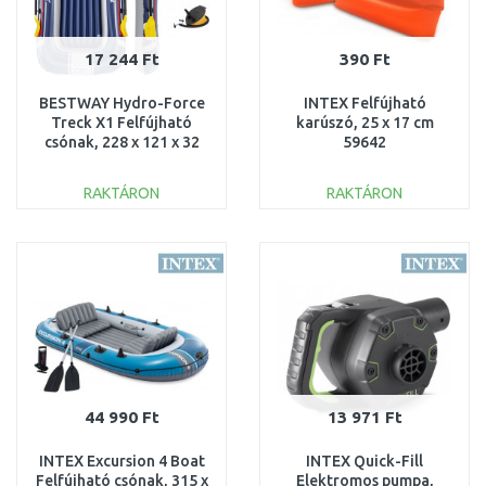
17 244 Ft
390 Ft
BESTWAY Hydro-Force
INTEX Felfújható
Treck X1 Felfújható
karúszó, 25 x 17 cm
csónak, 228 x 121 x 32
59642
cm 61083
RAKTÁRON
RAKTÁRON
KOSÁRBA
KOSÁRBA
Összehasonlítás
Összehasonlítás
44 990 Ft
13 971 Ft
INTEX Excursion 4 Boat
INTEX Quick-Fill
Felfújható csónak, 315 x
Elektromos pumpa,