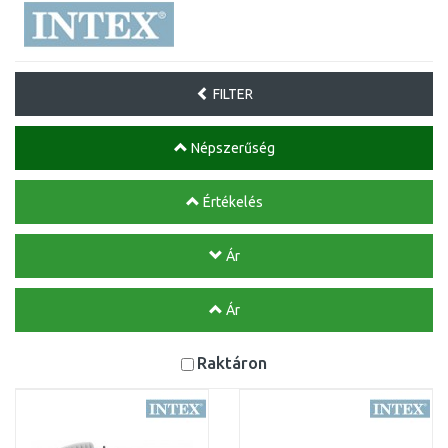
FILTER
Népszerűség
Értékelés
Ár
Ár
Raktáron