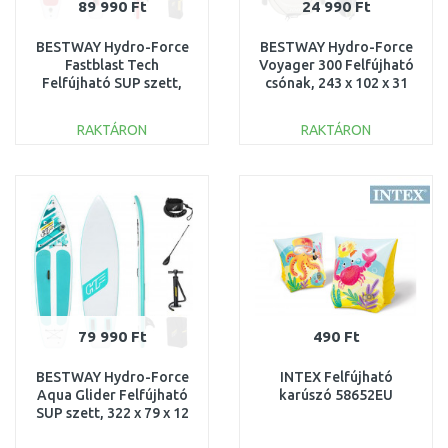
89 990 Ft
24 990 Ft
BESTWAY Hydro-Force
BESTWAY Hydro-Force
Fastblast Tech
Voyager 300 Felfújható
Felfújható SUP szett,
csónak, 243 x 102 x 31
381 x 76 x 15 cm 65343
cm 65051
RAKTÁRON
RAKTÁRON
KOSÁRBA
KOSÁRBA
Összehasonlítás
Összehasonlítás
79 990 Ft
490 Ft
BESTWAY Hydro-Force
INTEX Felfújható
Aqua Glider Felfújható
karúszó 58652EU
SUP szett, 322 x 79 x 12
cm 65347