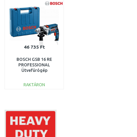
46 735 Ft
BOSCH GSB 16 RE
PROFESSIONAL
Ütvefúrógép
060114E500 SÉRÜLT
KOFFER
RAKTÁRON
KOSÁRBA
Összehasonlítás