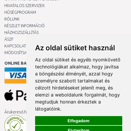
HIVATALOS SZERVIZEK
HŰSÉGPROGRAM
RÓLUNK
KÉSZLET INFORMÁCIÓ
HÁZHOZSZÁLLÍTÁS
ÁSZF
KAPCSOLAT
Az oldal sütiket használ
MÓDOSÍTSA A COOKIE-BEÁLLÍTÁSAIMAT
Az oldal sütiket és egyéb nyomkövető
ONLINE BANKKÁRTYÁVAL
technológiákat alkalmaz, hogy javítsa
a böngészési élményét, azzal hogy
személyre szabott tartalmakat és
célzott hirdetéseket jelenít meg, és
elemzi a weboldalunk forgalmát, hogy
megtudjuk honnan érkeztek a
látogatóink.
Árukereső.hu
Elfogadom
Elutasítom