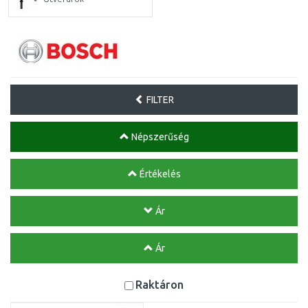
FILTER
Népszerűség
Értékelés
Ár
Ár
Raktáron