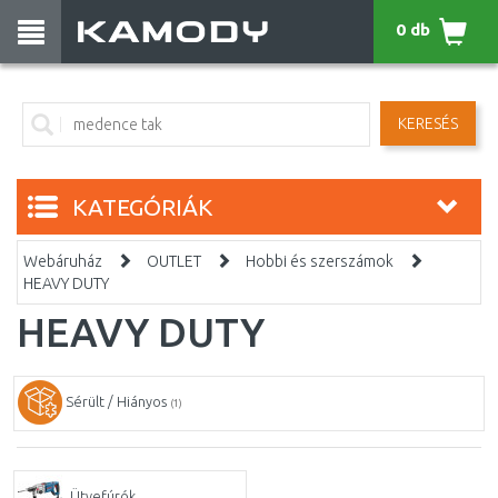
0 db
KERESÉS
KATEGÓRIÁK
Webáruház
OUTLET
Hobbi és szerszámok
HEAVY DUTY
HEAVY DUTY
Sérült / Hiányos
(1)
Ütvefúrók