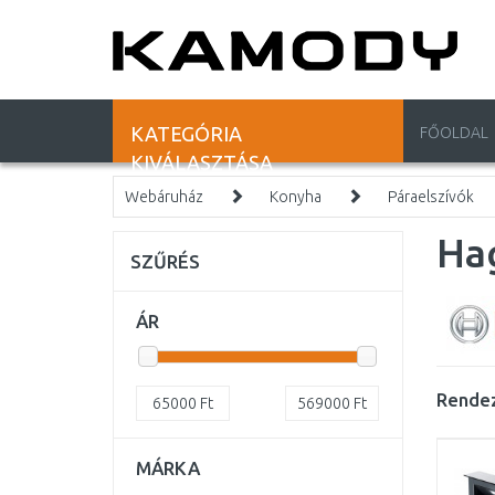
KATEGÓRIA
FŐOLDAL
KIVÁLASZTÁSA
Webáruház
Konyha
Páraelszívók
Ha
SZŰRÉS
ÁR
Rendez
65000
Ft
569000
Ft
MÁRKA