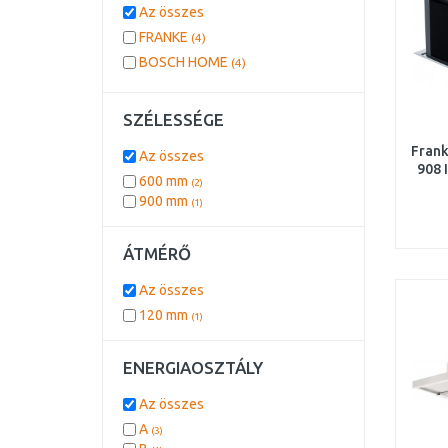
Az összes
FRANKE
(4)
BOSCH HOME
(4)
SZÉLESSÉGE
Fran
Az összes
908 
600 mm
(2)
900 mm
(1)
üve
ac
ÁTMÉRŐ
Az összes
120 mm
(1)
ENERGIAOSZTÁLY
Az összes
A
(3)