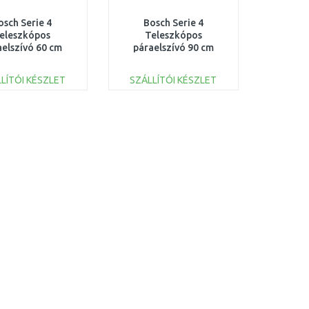
osch Serie 4
Bosch Serie 4
eleszkópos
Teleszkópos
aelszívó 60 cm
páraelszívó 90 cm
züst, fémes
Ezüst, fémes
DFS067A51
DFS097A51
LÍTÓI KÉSZLET
SZÁLLÍTÓI KÉSZLET
KOSÁRBA
KOSÁRBA
Összehasonlítás
Összehasonlítás