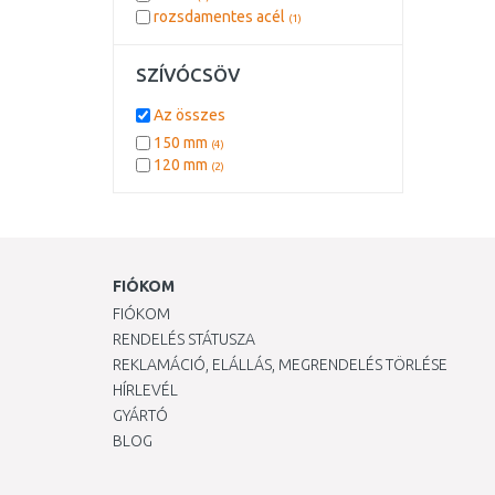
rozsdamentes acél
(1)
SZÍVÓCSÖV
Az összes
150 mm
(4)
120 mm
(2)
FIÓKOM
FIÓKOM
RENDELÉS STÁTUSZA
REKLAMÁCIÓ, ELÁLLÁS, MEGRENDELÉS TÖRLÉSE
HÍRLEVÉL
GYÁRTÓ
BLOG