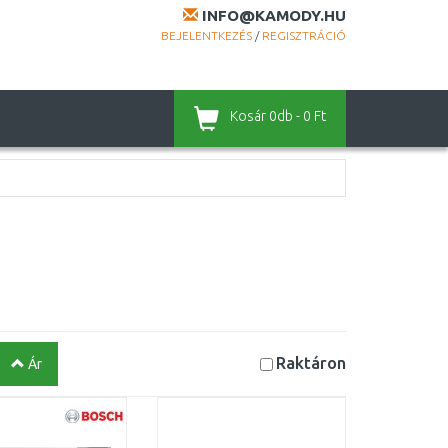
INFO@KAMODY.HU
BEJELENTKEZÉS
/
REGISZTRÁCIÓ
Kosár
0db - 0 Ft
Raktáron
Ár