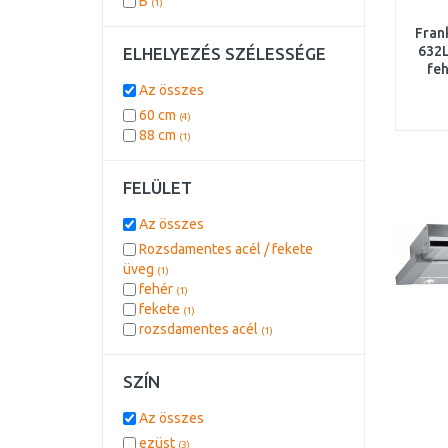
B
(1)
Fran
632L
ELHELYEZÉS SZÉLESSÉGE
feh
Az összes
60 cm
(4)
88 cm
(1)
FELÜLET
Az összes
Rozsdamentes acél / fekete
üveg
(1)
fehér
(1)
fekete
(1)
rozsdamentes acél
(1)
SZÍN
Az összes
ezüst
(3)