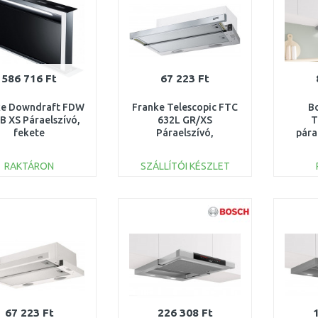
586 716 Ft
67 223 Ft
ke Downdraft FDW
Franke Telescopic FTC
Bo
IB XS Páraelszívó,
632L GR/XS
T
fekete
Páraelszívó,
pára
g/rozsdamentes
rozsdamentes acél
E
él 110.0365.588
315.0547.796
RAKTÁRON
SZÁLLÍTÓI KÉSZLET
KOSÁRBA
KOSÁRBA
Összehasonlítás
Összehasonlítás
67 223 Ft
226 308 Ft