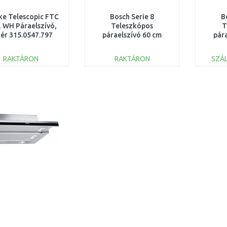
ke Telescopic FTC
Bosch Serie 8
B
 WH Páraelszívó,
Teleszkópos
T
ér 315.0547.797
páraelszívó 60 cm
pár
Nemesacél DFS067K51
E
RAKTÁRON
RAKTÁRON
SZÁL
KOSÁRBA
KOSÁRBA
Összehasonlítás
Összehasonlítás