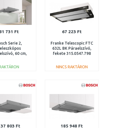
81 731 Ft
67 223 Ft
sch Serie 2,
Franke Telescopic FTC
eleszkópos
632L BK Páraelszívó,
elszívó, 60 cm,
fekete 315.0547.798
züst, fémes
DFL064W53
RAKTÁRON
NINCS RAKTÁRON
KOSÁRBA
KOSÁRBA
Összehasonlítás
Összehasonlítás
137 803 Ft
185 948 Ft