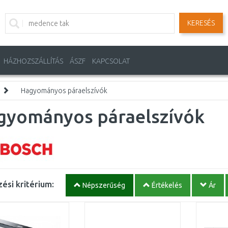
KERESÉS
HÁZHOZSZÁLLÍTÁS
ÁSZF
KAPCSOLAT
Hagyományos páraelszívók
gyományos páraelszívók
ési kritérium:
Népszerűség
Értékelés
Ár