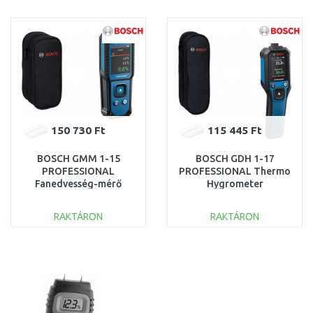
KOSÁRBA
KOSÁRBA
Összehasonlítás
Összehasonlítás
150 730 Ft
115 445 Ft
BOSCH GMM 1-15
BOSCH GDH 1-17
PROFESSIONAL
PROFESSIONAL Thermo
Fanedvesség-mérő
Hygrometer
0601078200
0601078400
RAKTÁRON
RAKTÁRON
KOSÁRBA
KOSÁRBA
Összehasonlítás
Összehasonlítás