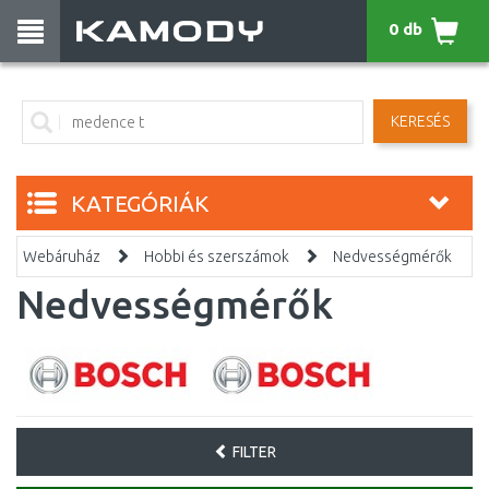
0 db
KERESÉS
KATEGÓRIÁK
Webáruház
Hobbi és szerszámok
Nedvességmérők
Nedvességmérők
FILTER