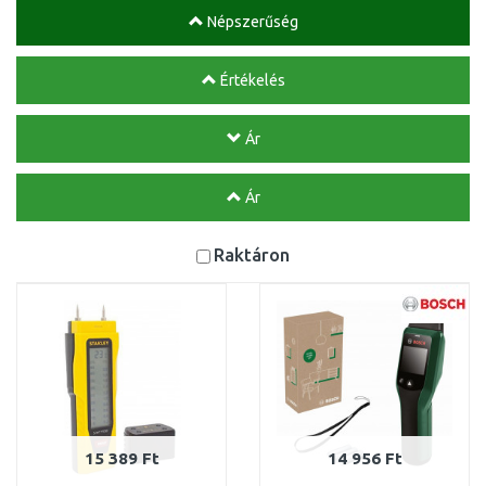
Népszerűség
Értékelés
Ár
Ár
Raktáron
15 389 Ft
14 956 Ft