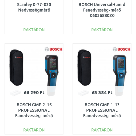
Stanley 0-77-030
BOSCH UniversalHumid
Nedvességmérő
Fanedvesség-mérő
06036880Z0
RAKTÁRON
RAKTÁRON
KOSÁRBA
KOSÁRBA
Összehasonlítás
Összehasonlítás
66 290 Ft
63 384 Ft
BOSCH GMP 2-15
BOSCH GMP 1-13
PROFESSIONAL
PROFESSIONAL
Fanedvesség-mérő
Fanedvesség-mérő
0601078100
0601078000
RAKTÁRON
RAKTÁRON