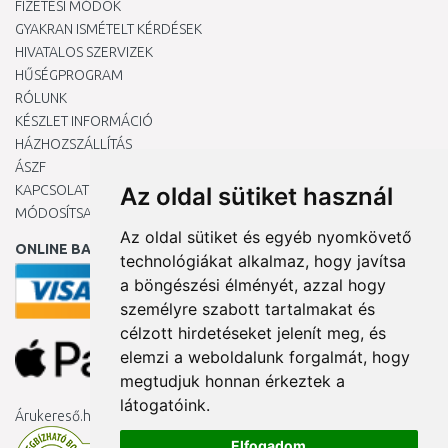
FIZETÉSI MÓDOK
GYAKRAN ISMÉTELT KÉRDÉSEK
HIVATALOS SZERVIZEK
HŰSÉGPROGRAM
RÓLUNK
KÉSZLET INFORMÁCIÓ
HÁZHOZSZÁLLÍTÁS
ÁSZF
KAPCSOLAT
Az oldal sütiket használ
MÓDOSÍTSA A COOKIE-BEÁLLÍTÁSAIMAT
Az oldal sütiket és egyéb nyomkövető
ONLINE BANKKÁRTYÁVAL
technológiákat alkalmaz, hogy javítsa
a böngészési élményét, azzal hogy
személyre szabott tartalmakat és
célzott hirdetéseket jelenít meg, és
elemzi a weboldalunk forgalmát, hogy
megtudjuk honnan érkeztek a
látogatóink.
Árukereső.hu
Elfogadom