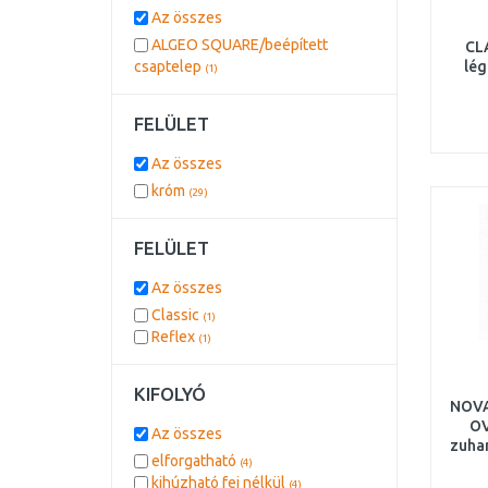
Az összes
ALGEO SQUARE/beépített
CL
csaptelep
lég
(1)
FELÜLET
Az összes
króm
(29)
FELÜLET
Az összes
Classic
(1)
Reflex
(1)
KIFOLYÓ
NOVA
OV
Az összes
zuha
elforgatható
(4)
kihúzható fej nélkül
(4)