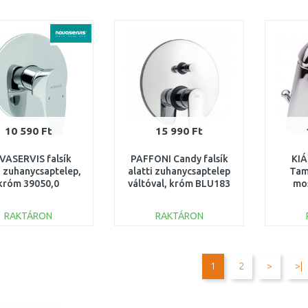
KOSÁRBA
KOSÁRBA
Összehasonlítás
Összehasonlítás
10 590 Ft
15 990 Ft
VASERVIS falsík
PAFFONI Candy falsík
KI
i zuhanycsaptelep,
alatti zuhanycsaptelep
Tam
króm 39050,0
váltóval, króm BLU183
mo
ÚJR
RAKTÁRON
RAKTÁRON
KOSÁRBA
KOSÁRBA
Összehasonlítás
Összehasonlítás
1
2
>
>|