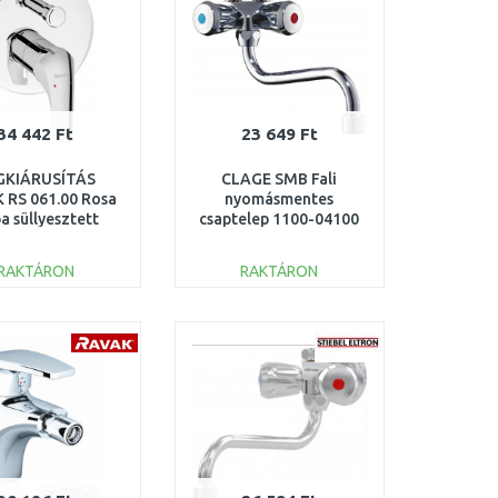
34 442 Ft
23 649 Ft
GKIÁRUSÍTÁS
CLAGE SMB Fali
 RS 061.00 Rosa
nyomásmentes
ba süllyesztett
csaptelep 1100-04100
telep váltóval,
belső
RAKTÁRON
RAKTÁRON
éggel X070014
KOSÁRBA
KOSÁRBA
Összehasonlítás
Összehasonlítás