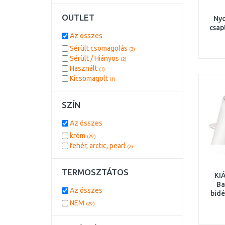
OUTLET
Nyo
csap
Az összes
kifo
Sérült csomagolás
(3)
Sérült / Hiányos
(2)
Használt
(1)
Kicsomagolt
(1)
SZÍN
Az összes
króm
(29)
fehér, arctic, pearl
(2)
TERMOSZTÁTOS
KI
Ba
Az összes
bidé
52
NEM
(29)