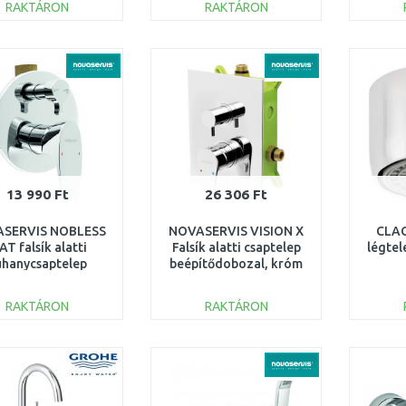
RAKTÁRON
RAKTÁRON
KOSÁRBA
KOSÁRBA
Összehasonlítás
Összehasonlítás
13 990 Ft
26 306 Ft
SERVIS NOBLESS
NOVASERVIS VISION X
CLAG
T falsík alatti
Falsík alatti csaptelep
légtel
uhanycsaptelep
beépítődobozal, króm
váltóval, króm
BOX42051R,0
39050R,0
RAKTÁRON
RAKTÁRON
KOSÁRBA
KOSÁRBA
Összehasonlítás
Összehasonlítás