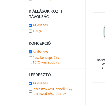
KIÁLLÁSOK KÖZTI
TÁVOLSÁG
Az összes
150
(1)
KONCEPCIÓ
Az összes
Rosa koncepció
(2)
NOVA
10°C koncepció
(1)
WA
z
LEERESZTŐ
Az összes
leeresztő készlet nélkül
(1)
leeresztő készlettel
(1)