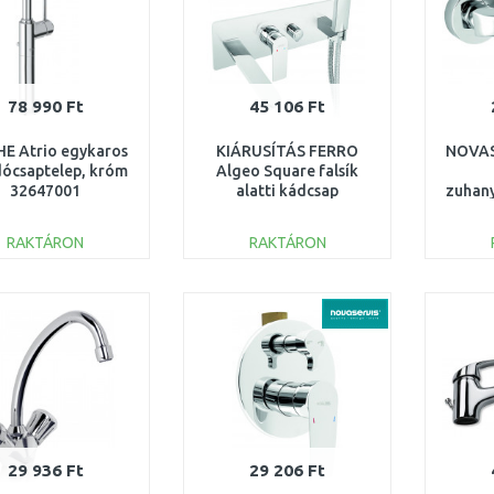
78 990 Ft
45 106 Ft
E Atrio egykaros
KIÁRUSÍTÁS FERRO
NOVAS
ócsaptelep, króm
Algeo Square falsík
32647001
alatti kádcsap
zuhany
kézizuhannyal, króm
BAQ11P
RAKTÁRON
RAKTÁRON
KICSOMAGOLT
KOSÁRBA
KOSÁRBA
Összehasonlítás
Összehasonlítás
29 936 Ft
29 206 Ft