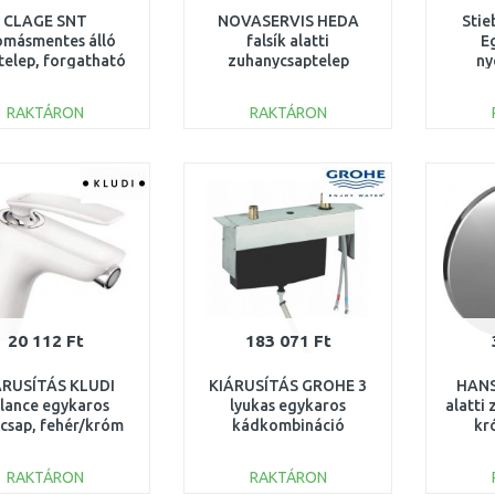
CLAGE SNT
NOVASERVIS HEDA
Stie
másmentes álló
falsík alatti
E
telep, forgatható
zuhanycsaptelep
ny
lyóval 1100-02100
váltóval, króm
csa
40050R,0
RAKTÁRON
RAKTÁRON
KOSÁRBA
KOSÁRBA
Összehasonlítás
Összehasonlítás
20 112 Ft
183 071 Ft
ÁRUSÍTÁS KLUDI
KIÁRUSÍTÁS GROHE 3
HANS
lance egykaros
lyukas egykaros
alatti
csap, fehér/króm
kádkombináció
kr
2169175 KARCOS
33339000 SÉRÜLT
CSOMAGOLÁS
RAKTÁRON
RAKTÁRON