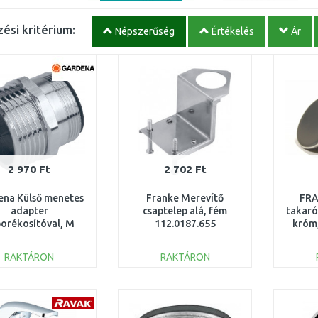
ési kritérium:
Népszerűség
Értékelés
Ár
2 970 Ft
2 702 Ft
ena Külső menetes
Franke Merevítő
FRA
adapter
csaptelep alá, fém
takar
orékosítóval, M
112.0187.655
króm
, 26,5 mm (G 3/4")
acé
18209-20
RAKTÁRON
RAKTÁRON
KOSÁRBA
KOSÁRBA
Összehasonlítás
Összehasonlítás