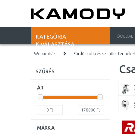
KATEGÓRIA
FŐOLDAL
KIVÁLASZTÁSA
Webáruház
Fürdőszoba és szaniter terméke
Cs
SZŰRÉS
ÁR
0
Ft
178000
Ft
MÁRKA