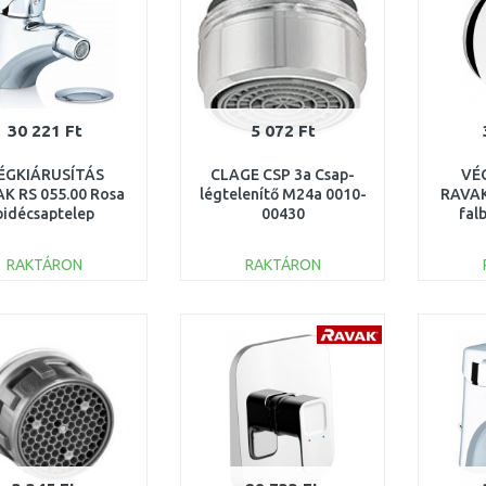
30 221 Ft
5 072 Ft
ÉGKIÁRUSÍTÁS
CLAGE CSP 3a Csap-
VÉ
K RS 055.00 Rosa
légtelenítő M24a 0010-
RAVAK
bidécsaptelep
00430
fal
esztővel X070013
csap
RAKTÁRON
RAKTÁRON
egys
KOSÁRBA
KOSÁRBA
Összehasonlítás
Összehasonlítás