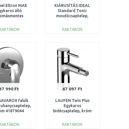
bel Eltron MAE
KIÁRUSÍTÁS IDEAL
gykaros álló
Standard Tonic
omásmentes
mosdócsaptelep,
ptelep 185476
króm/velúr A5070AD
SÉRÜLT CSOMAGOLÁS
RAKTÁRON
RAKTÁRON
KOSÁRBA
KOSÁRBA
Összehasonlítás
Összehasonlítás
37 990 Ft
67 097 Ft
AVAROX falsík
LAUFEN Twin Plus
 zuhanycsaptelep,
Egykaros
óm 41879044
bidécsaptelep, króm
H3416210041111
RAKTÁRON
RAKTÁRON