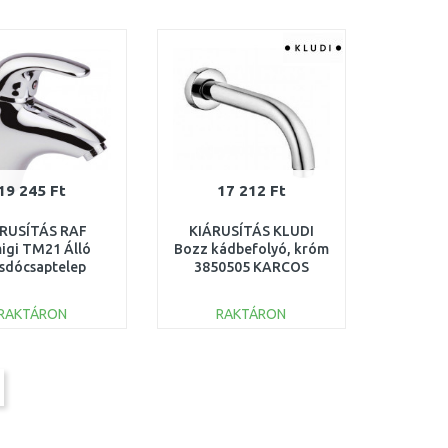
KOSÁRBA
KOSÁRBA
Összehasonlítás
Összehasonlítás
19 245 Ft
17 212 Ft
ÁRUSÍTÁS RAF
KIÁRUSÍTÁS KLUDI
igi TM21 Álló
Bozz kádbefolyó, króm
sdócsaptelep
3850505 KARCOS
ACSOMAGOLT
RAKTÁRON
RAKTÁRON
KOSÁRBA
KOSÁRBA
Összehasonlítás
Összehasonlítás