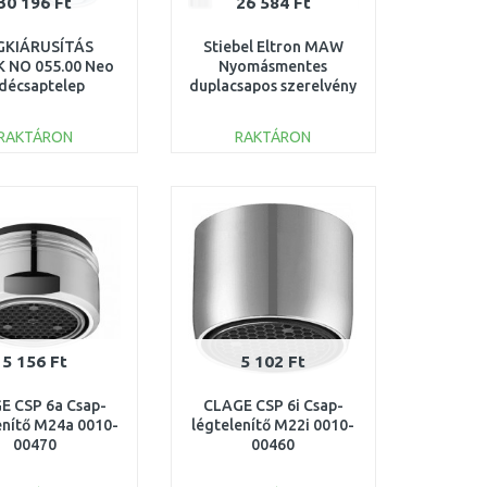
30 196 Ft
26 584 Ft
GKIÁRUSÍTÁS
Stiebel Eltron MAW
 NO 055.00 Neo
Nyomásmentes
idécsaptelep
duplacsapos szerelvény
sztővel X070019
205620
RAKTÁRON
RAKTÁRON
KOSÁRBA
KOSÁRBA
Összehasonlítás
Összehasonlítás
5 156 Ft
5 102 Ft
E CSP 6a Csap-
CLAGE CSP 6i Csap-
enítő M24a 0010-
légtelenítő M22i 0010-
00470
00460