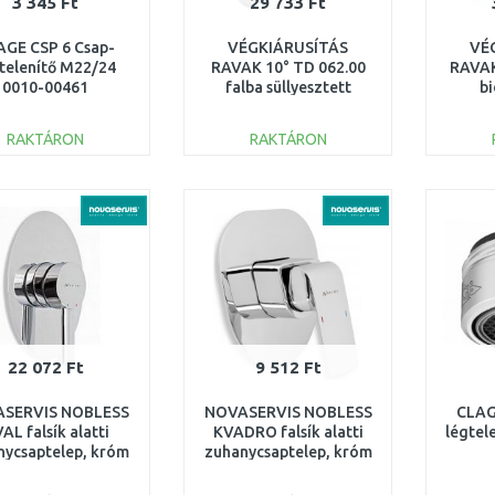
3 345 Ft
29 733 Ft
AGE CSP 6 Csap-
VÉGKIÁRUSÍTÁS
VÉ
telenítő M22/24
RAVAK 10° TD 062.00
RAVAK
0010-00461
falba süllyesztett
b
csaptelep váltó nélkül,
leere
belső egységgel
RAKTÁRON
RAKTÁRON
X070069
KOSÁRBA
KOSÁRBA
Összehasonlítás
Összehasonlítás
22 072 Ft
9 512 Ft
SERVIS NOBLESS
NOVASERVIS NOBLESS
CLAG
AL falsík alatti
KVADRO falsík alatti
légtel
nycsaptelep, króm
zuhanycsaptelep, króm
32050,0
35050,0