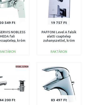
20 549 Ft
19 757 Ft
ERVIS NOBLESS
PAFFONI Level A falsík
HEDA fali
alatti csaptelep
csaptelep, króm
zuhanyszettel, króm
40062/1,0
LEA015CR
RAKTÁRON
RAKTÁRON
KOSÁRBA
KOSÁRBA
Összehasonlítás
Összehasonlítás
44 200 Ft
83 497 Ft