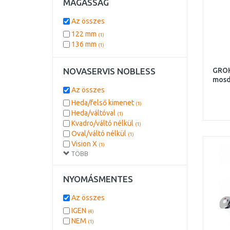
MAGASSÁG
Az összes
122 mm
(1)
136 mm
(1)
NOVASERVIS NOBLESS
GROH
mosd
Az összes
Heda/felső kimenet
(1)
Heda/váltóval
(1)
Kvadro/váltó nélkül
(1)
Oval/váltó nélkül
(1)
Vision X
(1)
TÖBB
Vision X/2 kimenet
(1)
Vision X/3 kimenet
(1)
Wat/váltó nélkül
(1)
NYOMÁSMENTES
Wat/váltóval
(1)
Az összes
IGEN
(4)
NEM
(1)