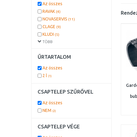
Az összes
RAVAK
(4)
Rendez
NOVASERVIS
(11)
CLAGE
(9)
KLUDI
(5)
TÖBB
GROHE
(2)
FRANKE
(2)
ŰRTARTALOM
STIEBEL ELTRON
(2)
PAFFONI
(2)
Az összes
GARDENA
(1)
2 l
(1)
ROCA
(1)
Gard
IDEAL STANDARD
(1)
CSAPTELEP SZŰRŐVEL
LAUFEN
(1)
bub
24x1
Az összes
HANSA
(1)
NEM
RAF
(1)
(2)
CSAPTELEP VÉGE