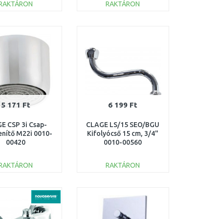
RAKTÁRON
RAKTÁRON
KOSÁRBA
KOSÁRBA
Összehasonlítás
Összehasonlítás
5 171 Ft
6 199 Ft
E CSP 3i Csap-
CLAGE LS/15 SEO/BGU
enítő M22i 0010-
Kifolyócső 15 cm, 3/4"
00420
0010-00560
RAKTÁRON
RAKTÁRON
KOSÁRBA
KOSÁRBA
Összehasonlítás
Összehasonlítás