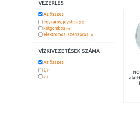
VEZÉRLÉS
Az összes
egykaros, joystick
(26)
kétgombos
(4)
elektromos, szenzoros
(1)
VÍZKIVEZETÉSEK SZÁMA
Az összes
2
(1)
NO
3
(1)
alatt