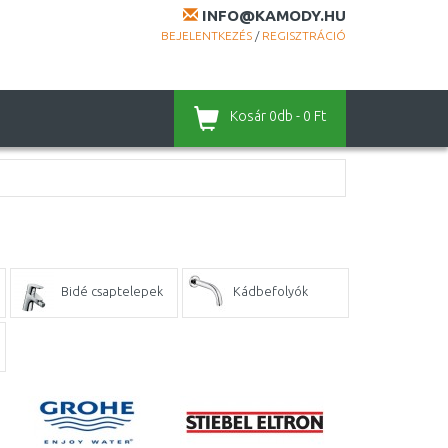
INFO@KAMODY.HU
BEJELENTKEZÉS
/
REGISZTRÁCIÓ
Kosár
0db - 0 Ft
Bidé csaptelepek
Kádbefolyók