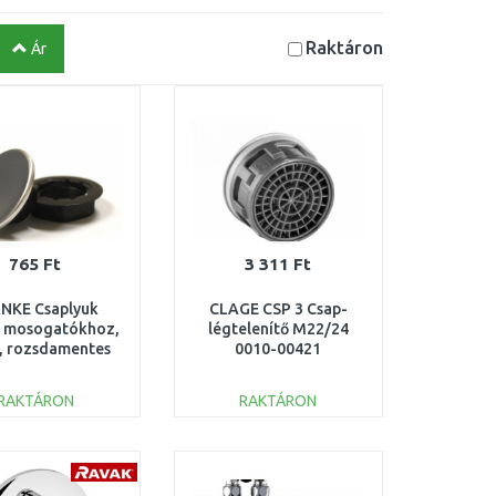
Raktáron
Ár
765 Ft
3 311 Ft
NKE Csaplyuk
CLAGE CSP 3 Csap-
ó mosogatókhoz,
légtelenítő M22/24
, rozsdamentes
0010-00421
l 133.0310.982
RAKTÁRON
RAKTÁRON
KOSÁRBA
KOSÁRBA
Összehasonlítás
Összehasonlítás