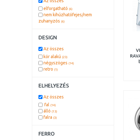
Az összes
elforgatható
(6)
nem kihúzhatófejes/nem
zuhanyzós
(6)
DESIGN
Az összes
V
RAVA
kör alakú
(23)
négyszöges
(14)
leer
retro
(1)
ELHELYEZÉS
Az összes
fal
(14)
álló
(13)
falra
(3)
FERRO