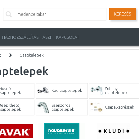
KERESÉS
HÁZHOZSZÁLLÍTÁS
ÁSZF
KAPCSOLAT
k
Csaptelepek
aptelepek
Mosdó
Zuhany
Kád csaptelepek
csaptelepek
csaptelepek
Beépíthető
Szenzoros
Csapalkatrészek
csaptelepek
csaptelepek