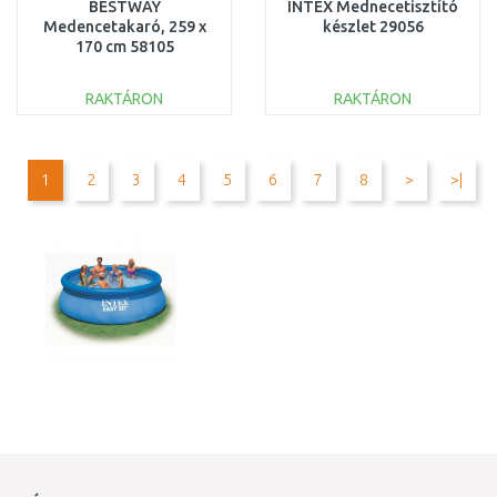
BESTWAY
INTEX Mednecetisztító
Medencetakaró, 259 x
készlet 29056
170 cm 58105
RAKTÁRON
RAKTÁRON
KOSÁRBA
KOSÁRBA
Összehasonlítás
Összehasonlítás
1
2
3
4
5
6
7
8
>
>|