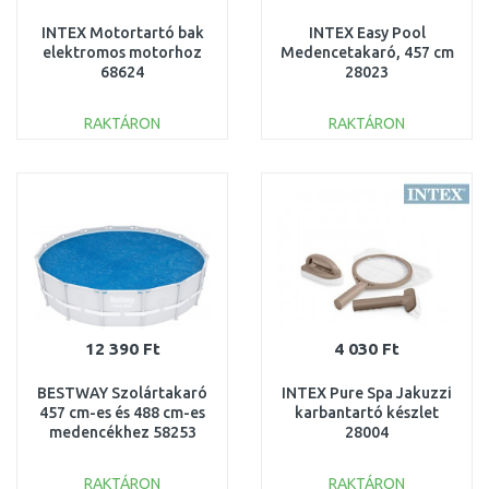
INTEX Motortartó bak
INTEX Easy Pool
elektromos motorhoz
Medencetakaró, 457 cm
68624
28023
RAKTÁRON
RAKTÁRON
KOSÁRBA
KOSÁRBA
Összehasonlítás
Összehasonlítás
12 390 Ft
4 030 Ft
BESTWAY Szolártakaró
INTEX Pure Spa Jakuzzi
457 cm-es és 488 cm-es
karbantartó készlet
medencékhez 58253
28004
RAKTÁRON
RAKTÁRON