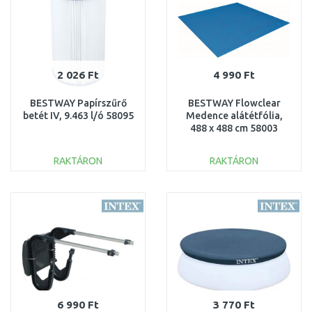
2 026 Ft
4 990 Ft
BESTWAY Papírszűrő
BESTWAY Flowclear
betét IV, 9.463 l/ó 58095
Medence alátétfólia,
488 x 488 cm 58003
RAKTÁRON
RAKTÁRON
KOSÁRBA
KOSÁRBA
Összehasonlítás
Összehasonlítás
6 990 Ft
3 770 Ft