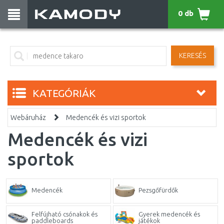
0 db
KERESÉS
KATEGÓRIÁK
Webáruház
Medencék és vizi sportok
Medencék és vizi
sportok
Medencék
Pezsgőfürdők
Felfújható csónakok és
Gyerek medencék és
paddleboards
játékok