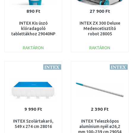
890 Ft
27 900 Ft
INTEX Kis úszó
INTEX ZX 300 Deluxe
klóradagoló
Medencetisztító
tablettákhoz 29040NP
robot 28005
RAKTÁRON
RAKTÁRON
KOSÁRBA
KOSÁRBA
Összehasonlítás
Összehasonlítás
9 990 Ft
2 390 Ft
INTEX Szolártakaró,
INTEX Teleszkópos
549 x 274 cm 28016
alumínium nyél ø26,2
mm 100-239 cm 29054