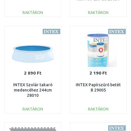
RAKTÁRON
RAKTÁRON
KOSÁRBA
KOSÁRBA
Összehasonlítás
Összehasonlítás
2 890 Ft
2 190 Ft
INTEX Szolár takaró
INTEX Papírszűrő betét
medencéhez 244cm
B 29005
28010
RAKTÁRON
RAKTÁRON
KOSÁRBA
KOSÁRBA
Összehasonlítás
Összehasonlítás