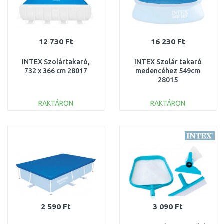
12 730 Ft
16 230 Ft
INTEX Szolártakaró,
INTEX Szolár takaró
732 x 366 cm 28017
medencéhez 549cm
28015
RAKTÁRON
RAKTÁRON
KOSÁRBA
KOSÁRBA
Összehasonlítás
Összehasonlítás
2 590 Ft
3 090 Ft