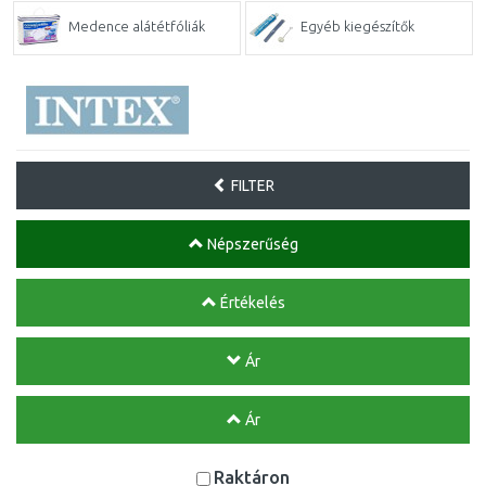
Medence alátétfóliák
Egyéb kiegészítők
FILTER
Népszerűség
Értékelés
Ár
Ár
Raktáron