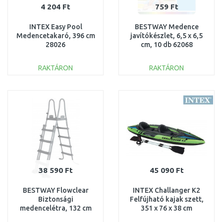
4 204 Ft
759 Ft
INTEX Easy Pool
BESTWAY Medence
Medencetakaró, 396 cm
javítókészlet, 6,5 x 6,5
28026
cm, 10 db 62068
RAKTÁRON
RAKTÁRON
KOSÁRBA
KOSÁRBA
Összehasonlítás
Összehasonlítás
38 590 Ft
45 090 Ft
BESTWAY Flowclear
INTEX Challanger K2
Biztonsági
Felfújható kajak szett,
medencelétra, 132 cm
351 x 76 x 38 cm
58332
68306NP