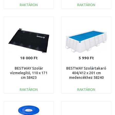
RAKTÁRON
RAKTÁRON
KOSÁRBA
KOSÁRBA
Összehasonlítás
Összehasonlítás
18 000 Ft
5 990 Ft
BESTWAY Szolár
BESTWAY Szolártakaró
vízmelegítő, 110 x 171
404/412 x 201 cm
cm 58423
medencékhez 58240
RAKTÁRON
RAKTÁRON
KOSÁRBA
KOSÁRBA
Összehasonlítás
Összehasonlítás