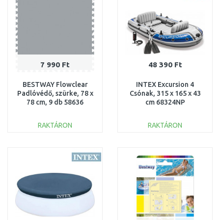
7 990 Ft
48 390 Ft
BESTWAY Flowclear
INTEX Excursion 4
Padlóvédő, szürke, 78 x
Csónak, 315 x 165 x 43
78 cm, 9 db 58636
cm 68324NP
RAKTÁRON
RAKTÁRON
KOSÁRBA
KOSÁRBA
Összehasonlítás
Összehasonlítás