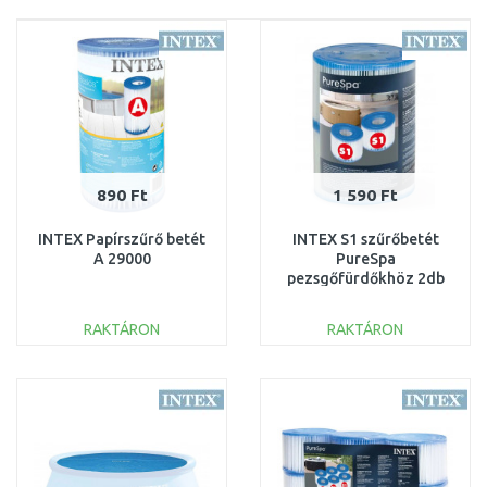
890 Ft
1 590 Ft
INTEX Papírszűrő betét
INTEX S1 szűrőbetét
A 29000
PureSpa
pezsgőfürdőkhöz 2db
29001
RAKTÁRON
RAKTÁRON
KOSÁRBA
KOSÁRBA
Összehasonlítás
Összehasonlítás