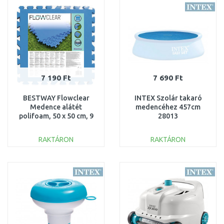
Összehasonlítás
Összehasonlítás
7 190 Ft
7 690 Ft
BESTWAY Flowclear
INTEX Szolár takaró
Medence alátét
medencéhez 457cm
polifoam, 50 x 50 cm, 9
28013
db, kék 58220
RAKTÁRON
RAKTÁRON
KOSÁRBA
KOSÁRBA
Összehasonlítás
Összehasonlítás