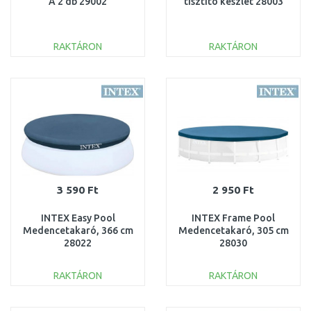
A 2 db 29002
tisztító készlet 28003
RAKTÁRON
RAKTÁRON
KOSÁRBA
KOSÁRBA
Összehasonlítás
Összehasonlítás
3 590 Ft
2 950 Ft
INTEX Easy Pool
INTEX Frame Pool
Medencetakaró, 366 cm
Medencetakaró, 305 cm
28022
28030
RAKTÁRON
RAKTÁRON
KOSÁRBA
KOSÁRBA