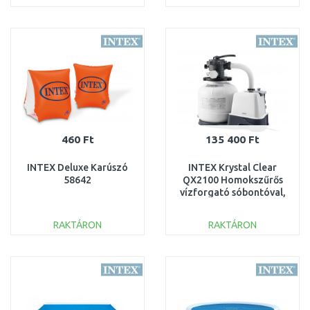
KOSÁRBA
KOSÁRBA
Összehasonlítás
Összehasonlítás
460 Ft
135 400 Ft
INTEX Deluxe Karúszó
INTEX Krystal Clear
58642
QX2100 Homokszűrős
vízforgató sóbontóval,
6 m3/ó 26676
RAKTÁRON
RAKTÁRON
KOSÁRBA
KOSÁRBA
Összehasonlítás
Összehasonlítás