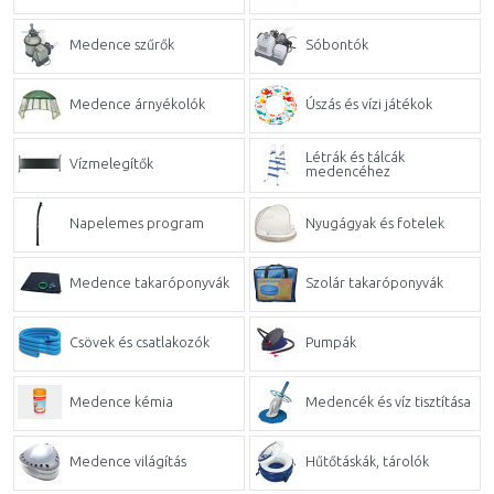
Medence szűrők
Sóbontók
Medence árnyékolók
Úszás és vízi játékok
Létrák és tálcák
Vízmelegítők
medencéhez
Napelemes program
Nyugágyak és fotelek
Medence takaróponyvák
Szolár takaróponyvák
Csövek és csatlakozók
Pumpák
Medence kémia
Medencék és víz tisztítása
Medence világítás
Hűtőtáskák, tárolók