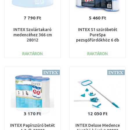
7 790 Ft
5 460 Ft
INTEX Szolártakaró
INTEX S1 szűrőbetét
medencéhez 366 cm
PureSpa
28012
pezsgőfürdőkhöz 6 db
29011
RAKTÁRON
RAKTÁRON
KOSÁRBA
KOSÁRBA
Összehasonlítás
Összehasonlítás
3 170 Ft
12 030 Ft
INTEX Papírszűrő betét
INTEX Deluxe Medence