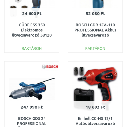
24 600 Ft
52 080 Ft
GÜDE ESS 350
BOSCH GDR 12V-110
Elektromos
PROFESSIONAL Akkus
ütvecsavarozó 58120
ütvecsavarozó
(12V/akku és töltő
nélkül) 06019E0002
RAKTÁRON
RAKTÁRON
KOSÁRBA
KOSÁRBA
Összehasonlítás
Összehasonlítás
247 990 Ft
18 693 Ft
BOSCH GDS 24
Einhell CC-HS 12/1
PROFESSIONAL
Autós ütvecsavarozó