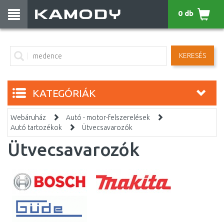
0 db
KERESÉS
KATEGÓRIÁK
Webáruház
Autó - motor-felszerelések
Autó tartozékok
Ütvecsavarozók
Ütvecsavarozók