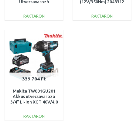
Ütvecsavarozó
(12V/350Nm( 2048312
0601434108
RAKTÁRON
RAKTÁRON
KOSÁRBA
KOSÁRBA
Összehasonlítás
Összehasonlítás
339 784 Ft
Makita TW001GU201
Akkus ütvecsavarozó
3/4" Li-ion XGT 40V/4,0
Ah, Makpac
RAKTÁRON
KOSÁRBA
Összehasonlítás