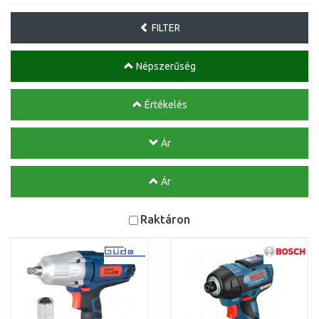
FILTER
Népszerűség
Értékelés
Ár
Ár
Raktáron