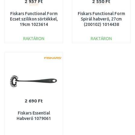
2 937 Ft
2 550 Ft
Fiskars Functional Form
Fiskars Functional Form
Ecset szilikon sörtékkel,
Spirál habverő, 27cm
19cm 1023614
(200102) 1014438
RAKTÁRON
RAKTÁRON
KOSÁRBA
KOSÁRBA
Összehasonlítás
Összehasonlítás
2 690 Ft
Fiskars Essential
Habverő 1079061