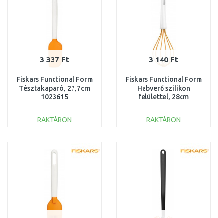
3 337 Ft
3 140 Ft
Fiskars Functional Form
Fiskars Functional Form
Tésztakaparó, 27,7cm
Habverő szilikon
1023615
felülettel, 28cm
1023613
RAKTÁRON
RAKTÁRON
KOSÁRBA
KOSÁRBA
Összehasonlítás
Összehasonlítás