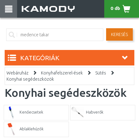
0 db
KERESÉS
KATEGÓRIÁK
Webáruház
Konyhafelszerel-ések
Sütés
Konyhai segédeszközök
Konyhai segédeszközök
Kenőecsetek
Habverők
Ablaklehúzók