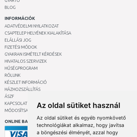
GYÁRTÓ
BLOG
INFORMÁCIÓK
ADATVÉDELMI NYILATKOZAT
CSAPTELEP HELYÉNEK KIALAKÍTÁSA
ELÁLLÁSI JOG
FIZETÉSI MÓDOK
GYAKRAN ISMÉTELT KÉRDÉSEK
HIVATALOS SZERVIZEK
HŰSÉGPROGRAM
RÓLUNK
KÉSZLET INFORMÁCIÓ
HÁZHOZSZÁLLÍTÁS
ÁSZF
KAPCSOLAT
Az oldal sütiket használ
MÓDOSÍTSA A COOKIE-BEÁLLÍTÁSAIMAT
Az oldal sütiket és egyéb nyomkövető
ONLINE BANKKÁRTYÁVAL
technológiákat alkalmaz, hogy javítsa
a böngészési élményét, azzal hogy