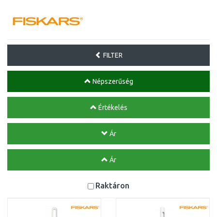
FILTER
Népszerűség
Értékelés
Ár
Ár
Raktáron