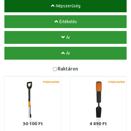
Népszerűség
Értékelés
Ár
Ár
Raktáron
30 100 Ft
4 890 Ft