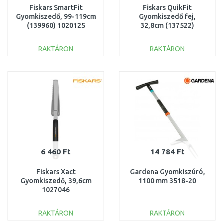
Fiskars SmartFit
Fiskars QuikFit
Gyomkiszedő, 99-119cm
Gyomkiszedő fej,
(139960) 1020125
32,8cm (137522)
1000731
RAKTÁRON
RAKTÁRON
KOSÁRBA
KOSÁRBA
Összehasonlítás
Összehasonlítás
6 460 Ft
14 784 Ft
Fiskars Xact
Gardena Gyomkiszúró,
Gyomkiszedő, 39,6cm
1100 mm 3518-20
1027046
RAKTÁRON
RAKTÁRON