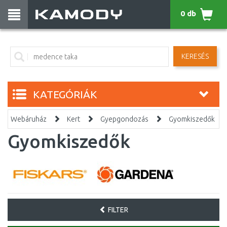
0 db
KERESÉS
KATEGÓRIÁK
Webáruház
Kert
Gyepgondozás
Gyomkiszedők
Gyomkiszedők
FILTER