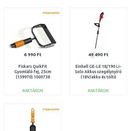
KOSÁRBA
KOSÁRBA
Összehasonlítás
Összehasonlítás
6 990 Ft
49 490 Ft
Fiskars QuikFit
Einhell GE-LE 18/190 Li-
Gyomláló fej, 25cm
Solo Akkus szegélynyíró
(139970) 1000738
(18V/akku és töltő
nélkül) 3424300
RAKTÁRON
RAKTÁRON
KOSÁRBA
KOSÁRBA
Összehasonlítás
Összehasonlítás