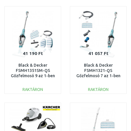
KOSÁRBA
KOSÁRBA
Összehasonlítás
Összehasonlítás
41 190 Ft
41 057 Ft
Black & Decker
Black & Decker
FSMH1351SM-QS
FSMH1321-QS
Gőzfelmosó 9 az 1-ben
Gőzfelmosó 7 az 1-ben
(1300W/0,5L)
(1600W/0,5L)
RAKTÁRON
RAKTÁRON
KOSÁRBA
KOSÁRBA
Összehasonlítás
Összehasonlítás