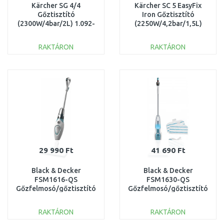
Kärcher SG 4/4
Kärcher SC 5 EasyFix
Gőztisztító
Iron Gőztisztító
(2300W/4bar/2L) 1.092-
(2250W/4,2bar/1,5L)
104.0
1.512-661.0
RAKTÁRON
RAKTÁRON
KOSÁRBA
KOSÁRBA
Összehasonlítás
Összehasonlítás
29 990 Ft
41 690 Ft
Black & Decker
Black & Decker
FSM1616-QS
FSM1630-QS
Gőzfelmosó/gőztisztító
Gőzfelmosó/gőztisztító
(1600W), AutoSelect
(1600W), AutoSelect
RAKTÁRON
RAKTÁRON