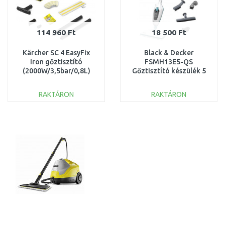
114 960 Ft
18 500 Ft
Kärcher SC 4 EasyFix
Black & Decker
Iron gőztisztító
FSMH13E5-QS
(2000W/3,5bar/0,8L)
Gőztisztító készülék 5
1.512-631.0
az 1-ben (1300W/0,38L)
RAKTÁRON
RAKTÁRON
KOSÁRBA
KOSÁRBA
Összehasonlítás
Összehasonlítás