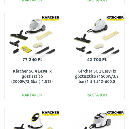
RAKTÁRON
RAKTÁRON
KOSÁRBA
KOSÁRBA
Összehasonlítás
Összehasonlítás
77 240 Ft
42 700 Ft
Kärcher SC 4 EasyFix
Kärcher SC 2 EasyFix
gőztisztító
gőztisztító (1500W/3,2
(2000W/3,5bar) 1.512-
bar/1 l) 1.512-600.0
630.0
RAKTÁRON
RAKTÁRON
KOSÁRBA
KOSÁRBA
Összehasonlítás
Összehasonlítás