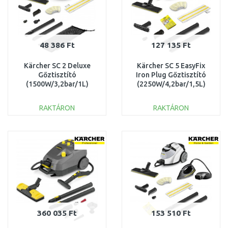
48 386 Ft
127 135 Ft
Kärcher SC 2 Deluxe
Kärcher SC 5 EasyFix
Gőztisztító
Iron Plug Gőztisztító
(1500W/3,2bar/1L)
(2250W/4,2bar/1,5L)
1.513-400.0
1.512-660.0
RAKTÁRON
RAKTÁRON
KOSÁRBA
KOSÁRBA
Összehasonlítás
Összehasonlítás
360 035 Ft
153 510 Ft