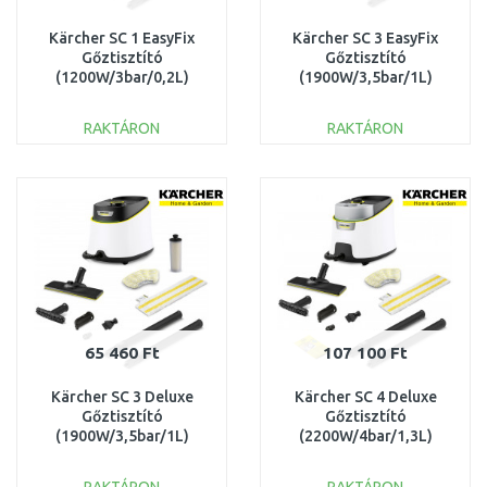
Kärcher SC 1 EasyFix
Kärcher SC 3 EasyFix
Gőztisztító
Gőztisztító
(1200W/3bar/0,2L)
(1900W/3,5bar/1L)
1.516-401.0
1.513-650.0
RAKTÁRON
RAKTÁRON
KOSÁRBA
KOSÁRBA
Összehasonlítás
Összehasonlítás
65 460 Ft
107 100 Ft
Kärcher SC 3 Deluxe
Kärcher SC 4 Deluxe
Gőztisztító
Gőztisztító
(1900W/3,5bar/1L)
(2200W/4bar/1,3L)
1.513-430.0
1.513-460.0