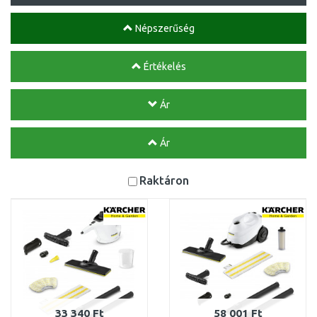
Népszerűség
Értékelés
Ár
Ár
Raktáron
33 340 Ft
58 001 Ft