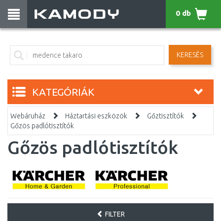
0 db
KERESÉS
KATEGÓRIÁK
Webáruház
Háztartási eszközök
Gőztisztítók
Gőzös padlótisztítók
Gőzös padlótisztítók
FILTER