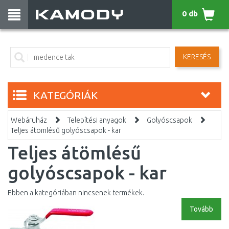
0 db
KERESÉS
KATEGÓRIÁK
Webáruház
Telepítési anyagok
Golyóscsapok
Teljes átömlésű golyóscsapok - kar
Teljes átömlésű
golyóscsapok - kar
Ebben a kategóriában nincsenek termékek.
Tovább