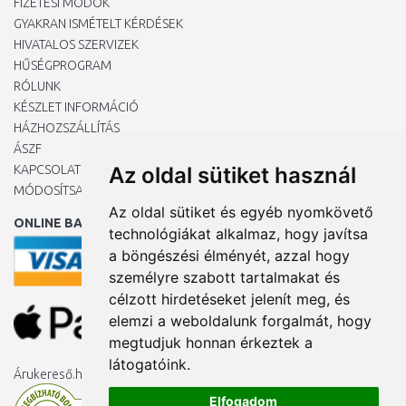
FIZETÉSI MÓDOK
GYAKRAN ISMÉTELT KÉRDÉSEK
HIVATALOS SZERVIZEK
HŰSÉGPROGRAM
RÓLUNK
KÉSZLET INFORMÁCIÓ
HÁZHOZSZÁLLÍTÁS
ÁSZF
KAPCSOLAT
Az oldal sütiket használ
MÓDOSÍTSA A COOKIE-BEÁLLÍTÁSAIMAT
Az oldal sütiket és egyéb nyomkövető
ONLINE BANKKÁRTYÁVAL
technológiákat alkalmaz, hogy javítsa
a böngészési élményét, azzal hogy
személyre szabott tartalmakat és
célzott hirdetéseket jelenít meg, és
elemzi a weboldalunk forgalmát, hogy
megtudjuk honnan érkeztek a
látogatóink.
Árukereső.hu
Elfogadom