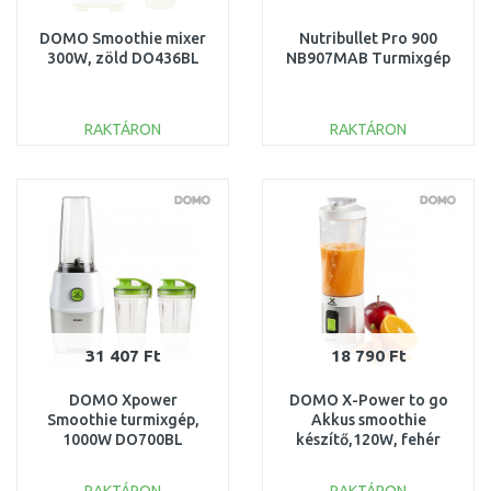
DOMO Smoothie mixer
Nutribullet Pro 900
300W, zöld DO436BL
NB907MAB Turmixgép
RAKTÁRON
RAKTÁRON
KOSÁRBA
KOSÁRBA
Összehasonlítás
Összehasonlítás
31 407 Ft
18 790 Ft
DOMO Xpower
DOMO X-Power to go
Smoothie turmixgép,
Akkus smoothie
1000W DO700BL
készítő,120W, fehér
DO752BL