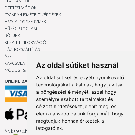
ELÁLLÁSI JOG
FIZETÉSI MÓDOK
GYAKRAN ISMÉTELT KÉRDÉSEK
HIVATALOS SZERVIZEK
HŰSÉGPROGRAM
RÓLUNK
KÉSZLET INFORMÁCIÓ
HÁZHOZSZÁLLÍTÁS
ÁSZF
KAPCSOLAT
Az oldal sütiket használ
MÓDOSÍTSA A COOKIE-BEÁLLÍTÁSAIMAT
Az oldal sütiket és egyéb nyomkövető
ONLINE BANKKÁRTYÁVAL
technológiákat alkalmaz, hogy javítsa
a böngészési élményét, azzal hogy
személyre szabott tartalmakat és
célzott hirdetéseket jelenít meg, és
elemzi a weboldalunk forgalmát, hogy
megtudjuk honnan érkeztek a
látogatóink.
Árukereső.hu