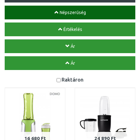
Népszerűség
Értékelés
Ár
Ár
Raktáron
16 680 Ft
24 890 Ft