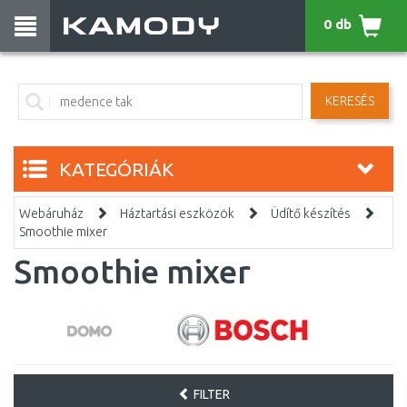
0 db
KERESÉS
KATEGÓRIÁK
Webáruház
Háztartási eszközök
Üdítő készítés
Smoothie mixer
Smoothie mixer
FILTER