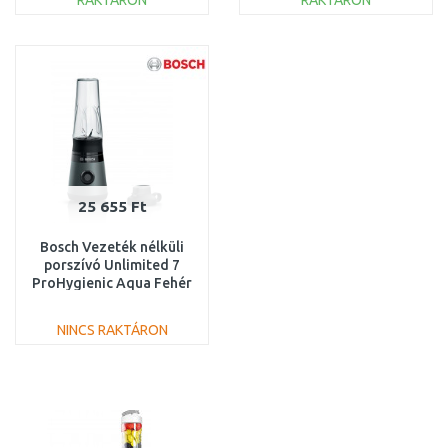
RAKTÁRON
RAKTÁRON
KOSÁRBA
KOSÁRBA
Összehasonlítás
Összehasonlítás
25 655 Ft
Bosch Vezeték nélküli
porszívó Unlimited 7
ProHygienic Aqua Fehér
MMB2111S
NINCS RAKTÁRON
KOSÁRBA
Összehasonlítás