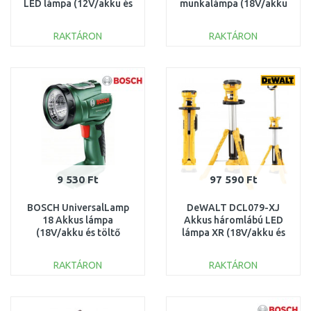
LED lámpa (12V/akku és
munkalámpa (18V/akku
töltő nélkül)
és töltő nélkül)
06014A0000
0601446501
RAKTÁRON
RAKTÁRON
KOSÁRBA
KOSÁRBA
Összehasonlítás
Összehasonlítás
9 530 Ft
97 590 Ft
BOSCH UniversalLamp
DeWALT DCL079-XJ
18 Akkus lámpa
Akkus háromlábú LED
(18V/akku és töltő
lámpa XR (18V/akku és
nélkül) 06039A1100
töltő nélkül)
RAKTÁRON
RAKTÁRON
KOSÁRBA
KOSÁRBA
Összehasonlítás
Összehasonlítás