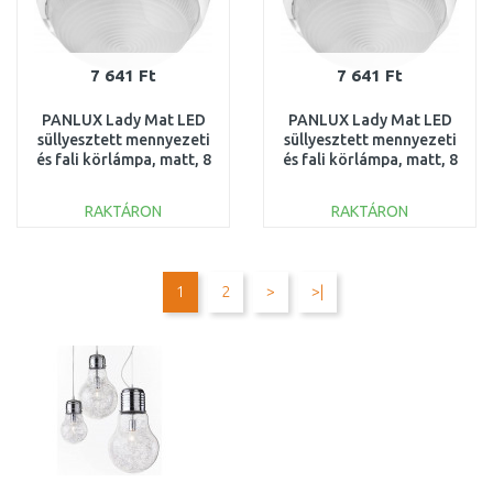
7 641 Ft
7 641 Ft
PANLUX Lady Mat LED
PANLUX Lady Mat LED
süllyesztett mennyezeti
süllyesztett mennyezeti
és fali körlámpa, matt, 8
és fali körlámpa, matt, 8
W PN31100001
W PN31200001
RAKTÁRON
RAKTÁRON
KOSÁRBA
KOSÁRBA
Összehasonlítás
Összehasonlítás
1
2
>
>|