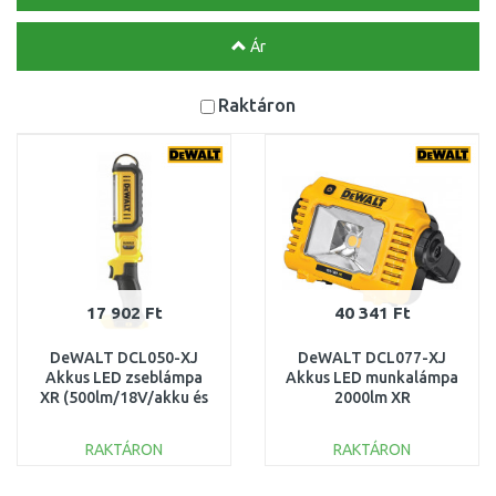
Ár
Raktáron
17 902 Ft
40 341 Ft
DeWALT DCL050-XJ
DeWALT DCL077-XJ
Akkus LED zseblámpa
Akkus LED munkalámpa
XR (500lm/18V/akku és
2000lm XR
töltő nélkül)
(/12V/18V/akku és töltő
nélkül)
RAKTÁRON
RAKTÁRON
KOSÁRBA
KOSÁRBA