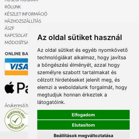
RÓLUNK
KÉSZLET INFORMÁCIÓ
HÁZHOZSZÁLLÍTÁS
ÁSZF
KAPCSOLAT
Az oldal sütiket használ
MÓDOSÍTSA A COOKIE-BEÁLLÍTÁSAIMAT
Az oldal sütiket és egyéb nyomkövető
ONLINE BANKKÁRTYÁVAL
technológiákat alkalmaz, hogy javítsa
a böngészési élményét, azzal hogy
személyre szabott tartalmakat és
célzott hirdetéseket jelenít meg, és
elemzi a weboldalunk forgalmát, hogy
megtudjuk honnan érkeztek a
látogatóink.
Árukereső.hu
Elfogadom
Elutasítom
Beállítások megváltoztatása