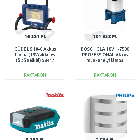
16 331 Ft
101 638 Ft
GÜDE LS 18-0 Akkus
BOSCH GLA 18VH-7500
lámpa (18V/akku és
PROFESSIONAL Akkus
töltő nélkül) 58417
munkahelyi lámpa
06014A5000
RAKTÁRON
RAKTÁRON
KOSÁRBA
KOSÁRBA
Összehasonlítás
Összehasonlítás
8 290 Ft
7 034 Ft