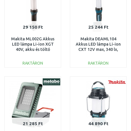
29 150 Ft
25 244 Ft
Makita ML002G Akkus
Makita DEAML104
LED lámpa Li-ion XGT
Akkus LED lámpa Li-ion
40V, akku és töltő
CXT 12V max, 340 lx,
nélküll
akku és töltő nélkül
RAKTÁRON
RAKTÁRON
KOSÁRBA
KOSÁRBA
Összehasonlítás
Összehasonlítás
21 285 Ft
44 890 Ft