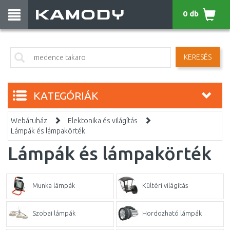
0 db
KERESÉS
KATEGÓRIÁK
Webáruház
Elektonika és világítás
Lámpák és lámpakörték
Lámpák és lámpakörték
Munka lámpák
Kültéri világítás
Szobai lámpák
Hordozható lámpák