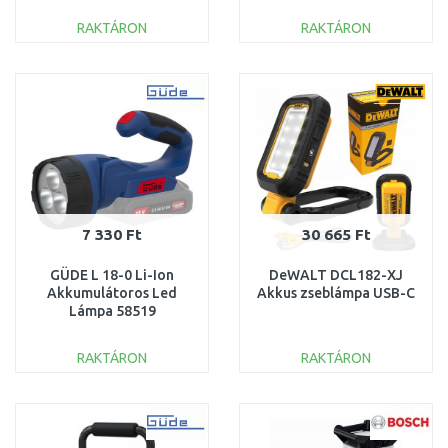
0601446700
RAKTÁRON
RAKTÁRON
KOSÁRBA
KOSÁRBA
Összehasonlítás
Összehasonlítás
7 330 Ft
30 665 Ft
GÜDE L 18-0 Li-Ion
DeWALT DCL182-XJ
Akkumulátoros Led
Akkus zseblámpa USB-C
Lámpa 58519
RAKTÁRON
RAKTÁRON
KOSÁRBA
KOSÁRBA
Összehasonlítás
Összehasonlítás