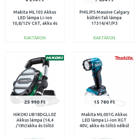
Makita ML103 Akkus
PHILIPS Massive Calgary
LED lámpa Li-ion
kültéri fali lámpa
10,8/12V CXT, akku és
17314/47/P3
töltő nélkül
RAKTÁRON
RAKTÁRON
KOSÁRBA
KOSÁRBA
Összehasonlítás
Összehasonlítás
25 990 Ft
15 780 Ft
HiKOKI UB18DGLL0Z
Makita ML001G Akkus
Akkus lámpa (14,4
LED lámpa Li-ion XGT
/18V/akku és töltő
40V, akku és töltő nélkül
nélkül)