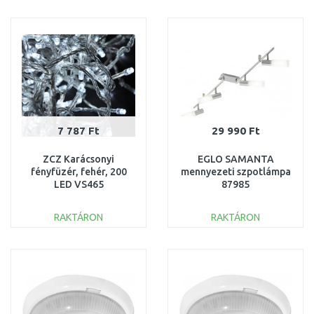
KOSÁRBA
KOSÁRBA
Összehasonlítás
Összehasonlítás
7 787 Ft
29 990 Ft
ZCZ Karácsonyi
EGLO SAMANTA
fényfüzér, fehér, 200
mennyezeti szpotlámpa
LED VS465
87985
RAKTÁRON
RAKTÁRON
KOSÁRBA
KOSÁRBA
Összehasonlítás
Összehasonlítás