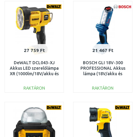
Összehasonlítás
Összehasonlítás
27 759 Ft
21 467 Ft
DeWALT DCL043-XJ
BOSCH GLI 18V-300
Akkus LED szerelőlámpa
PROFESSIONAL Akkus
XR (1000lm/18V/akku és
lámpa (18V/akku és
töltő nélkül)
töltő nélkül)
06014A1100
RAKTÁRON
RAKTÁRON
KOSÁRBA
KOSÁRBA
Összehasonlítás
Összehasonlítás