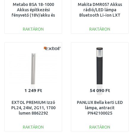
Metabo BSA 18-1000
Makita DMR057 Akkus
Akkus építkezési
rádió/LED lámpa
fényvető (18V/akku és
Bluetooth Li-ion LXT
töltő nélkül) 601508850
(18V/14,4V/akku és
töltő nélkül)
RAKTÁRON
RAKTÁRON
KOSÁRBA
KOSÁRBA
Összehasonlítás
Összehasonlítás
1 249 Ft
54 090 Ft
EXTOL PREMIUM Izzó
PANLUX Bella kerti LED
PL24, 24W, 2G11, 1700
lámpa, antracit
lumen 8862292
PN42100025
RAKTÁRON
RAKTÁRON