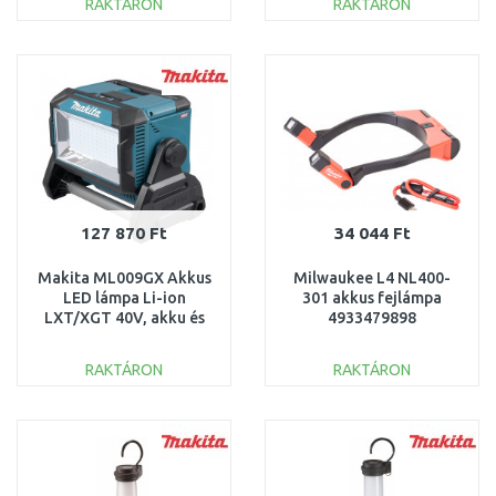
RAKTÁRON
RAKTÁRON
KOSÁRBA
KOSÁRBA
Összehasonlítás
Összehasonlítás
127 870 Ft
34 044 Ft
Makita ML009GX Akkus
Milwaukee L4 NL400-
LED lámpa Li-ion
301 akkus fejlámpa
LXT/XGT 40V, akku és
4933479898
töltő nélkül
RAKTÁRON
RAKTÁRON
KOSÁRBA
KOSÁRBA
Összehasonlítás
Összehasonlítás