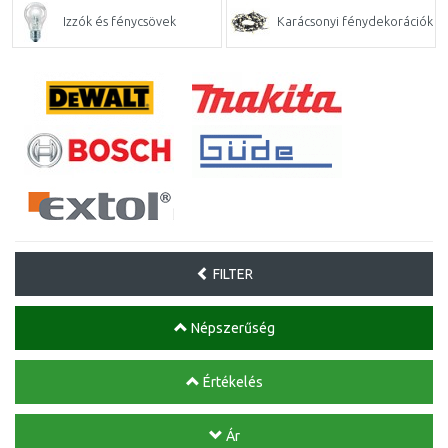
Izzók és fénycsövek
Karácsonyi fénydekorációk
FILTER
Népszerűség
Értékelés
Ár