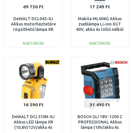
69 750 Ft
17 249 Ft
DeWALT DCL045-XJ
Makita ML006G Akkus
Akkus motorháztetőre
zseblámpa Li-ion XGT
rögzíthető lámpa XR
40V, akku és töltő nélkül
(12V/18V/akku és töltő
nélkül)
RAKTÁRON
RAKTÁRON
KOSÁRBA
KOSÁRBA
Összehasonlítás
Összehasonlítás
16 590 Ft
31 490 Ft
DeWALT DCL510N-XJ
BOSCH GLI 18V-1200 C
Akkus LED lámpa XR
PROFESSIONAL Akkus
(10,8V/12V/akku és
lámpa (18V/akku és
töltő nélkül)
töltő nélkül)