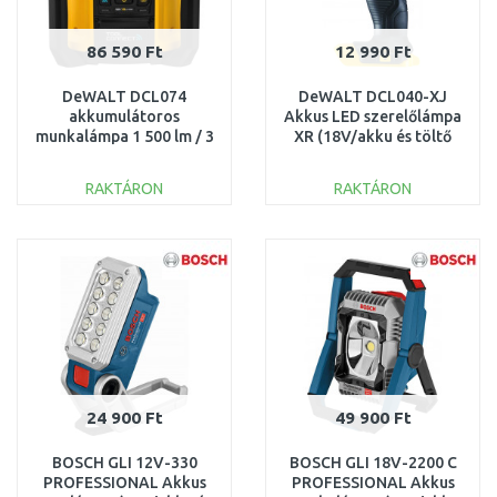
86 590 Ft
12 990 Ft
DeWALT DCL074
DeWALT DCL040-XJ
akkumulátoros
Akkus LED szerelőlámpa
munkalámpa 1 500 lm / 3
XR (18V/akku és töltő
200 lm / 5 000 lm, 360°
nélkül)
sugár XR (18V)
RAKTÁRON
RAKTÁRON
KOSÁRBA
KOSÁRBA
Összehasonlítás
Összehasonlítás
24 900 Ft
49 900 Ft
BOSCH GLI 12V-330
BOSCH GLI 18V-2200 C
PROFESSIONAL Akkus
PROFESSIONAL Akkus