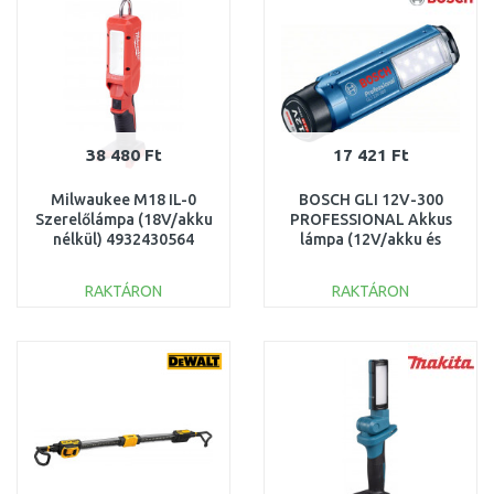
38 480 Ft
17 421 Ft
Milwaukee M18 IL-0
BOSCH GLI 12V-300
Szerelőlámpa (18V/akku
PROFESSIONAL Akkus
nélkül) 4932430564
lámpa (12V/akku és
töltő nélkül)
06014A1000
RAKTÁRON
RAKTÁRON
KOSÁRBA
KOSÁRBA
Összehasonlítás
Összehasonlítás