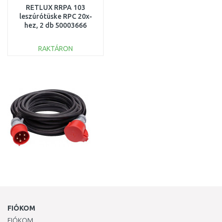
RETLUX RRPA 103
leszúrótüske RPC 20x-
hez, 2 db 50003666
RAKTÁRON
KOSÁRBA
Összehasonlítás
FIÓKOM
FIÓKOM