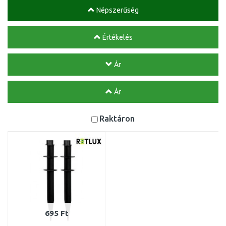
Népszerűség
Értékelés
Ár
Ár
Raktáron
695 Ft