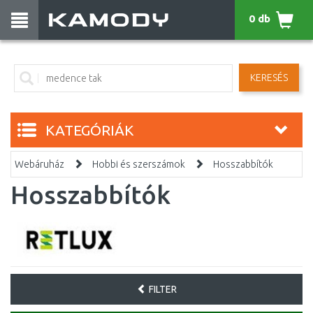
0 db
KERESÉS
KATEGÓRIÁK
Webáruház
Hobbi és szerszámok
Hosszabbítók
Hosszabbítók
FILTER