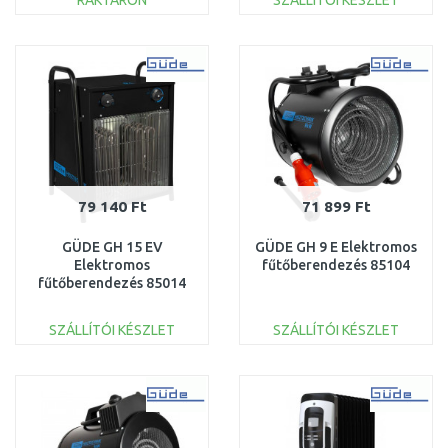
RAKTÁRON
SZÁLLÍTÓI KÉSZLET
KOSÁRBA
KOSÁRBA
Összehasonlítás
Összehasonlítás
79 140 Ft
71 899 Ft
GÜDE GH 15 EV
GÜDE GH 9 E Elektromos
Elektromos
fűtőberendezés 85104
fűtőberendezés 85014
SZÁLLÍTÓI KÉSZLET
SZÁLLÍTÓI KÉSZLET
KOSÁRBA
KOSÁRBA
Összehasonlítás
Összehasonlítás