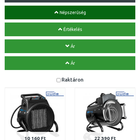
Népszerűség
Értékelés
Ár
Ár
Raktáron
10 160 Ft
22 390 Ft