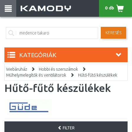
0 db
KERESÉS
KATEGÓRIÁK
Webáruház
Hobbi és szerszámok
Műhelymelegítők és ventilátorok
Hűtő-fűtő készülékek
Hűtő-fűtő készülékek
FILTER