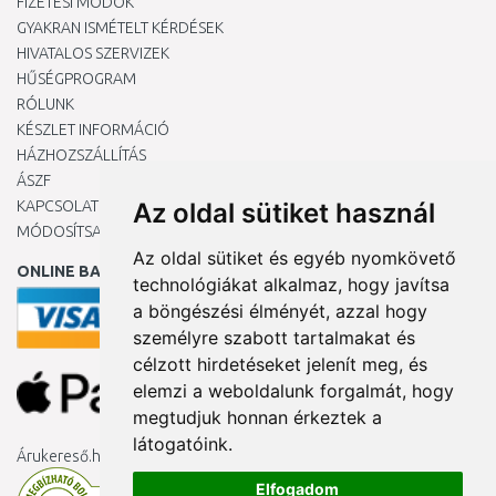
FIZETÉSI MÓDOK
GYAKRAN ISMÉTELT KÉRDÉSEK
HIVATALOS SZERVIZEK
HŰSÉGPROGRAM
RÓLUNK
KÉSZLET INFORMÁCIÓ
HÁZHOZSZÁLLÍTÁS
ÁSZF
KAPCSOLAT
Az oldal sütiket használ
MÓDOSÍTSA A COOKIE-BEÁLLÍTÁSAIMAT
Az oldal sütiket és egyéb nyomkövető
ONLINE BANKKÁRTYÁVAL
technológiákat alkalmaz, hogy javítsa
a böngészési élményét, azzal hogy
személyre szabott tartalmakat és
célzott hirdetéseket jelenít meg, és
elemzi a weboldalunk forgalmát, hogy
megtudjuk honnan érkeztek a
látogatóink.
Árukereső.hu
Elfogadom