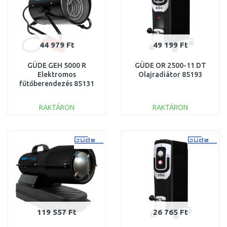
44 979 Ft
49 199 Ft
GÜDE GEH 5000 R
GÜDE OR 2500-11 DT
Elektromos
Olajradiátor 85193
fűtőberendezés 85131
RAKTÁRON
RAKTÁRON
KOSÁRBA
KOSÁRBA
Összehasonlítás
Összehasonlítás
119 557 Ft
26 765 Ft