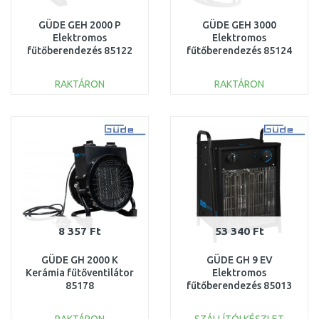
GÜDE GEH 2000 P
GÜDE GEH 3000
Elektromos
Elektromos
fűtőberendezés 85122
fűtőberendezés 85124
RAKTÁRON
RAKTÁRON
KOSÁRBA
KOSÁRBA
Összehasonlítás
Összehasonlítás
8 357 Ft
53 340 Ft
GÜDE GH 2000 K
GÜDE GH 9 EV
Kerámia fűtőventilátor
Elektromos
85178
fűtőberendezés 85013