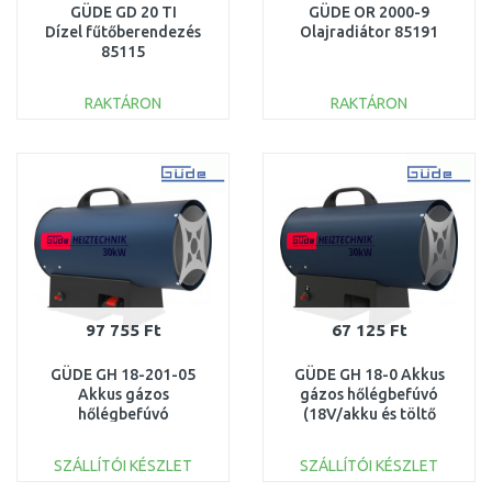
GÜDE GD 20 TI
GÜDE OR 2000-9
Dízel fűtőberendezés
Olajradiátor 85191
85115
RAKTÁRON
RAKTÁRON
KOSÁRBA
KOSÁRBA
Összehasonlítás
Összehasonlítás
97 755 Ft
67 125 Ft
GÜDE GH 18-201-05
GÜDE GH 18-0 Akkus
Akkus gázos
gázos hőlégbefúvó
hőlégbefúvó
(18V/akku és töltő
(18V/1x2,0Ah) 58430
nélkül) 58431
SZÁLLÍTÓI KÉSZLET
SZÁLLÍTÓI KÉSZLET