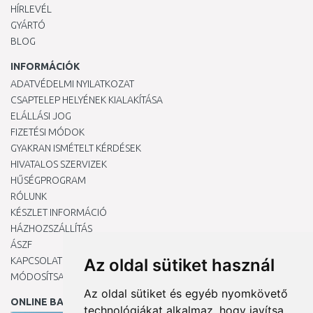
HÍRLEVÉL
GYÁRTÓ
BLOG
INFORMÁCIÓK
ADATVÉDELMI NYILATKOZAT
CSAPTELEP HELYÉNEK KIALAKÍTÁSA
ELÁLLÁSI JOG
FIZETÉSI MÓDOK
GYAKRAN ISMÉTELT KÉRDÉSEK
HIVATALOS SZERVIZEK
HŰSÉGPROGRAM
RÓLUNK
KÉSZLET INFORMÁCIÓ
HÁZHOZSZÁLLÍTÁS
ÁSZF
KAPCSOLAT
Az oldal sütiket használ
MÓDOSÍTSA A COOKIE-BEÁLLÍTÁSAIMAT
Az oldal sütiket és egyéb nyomkövető
ONLINE BANKKÁRTYÁVAL
technológiákat alkalmaz, hogy javítsa