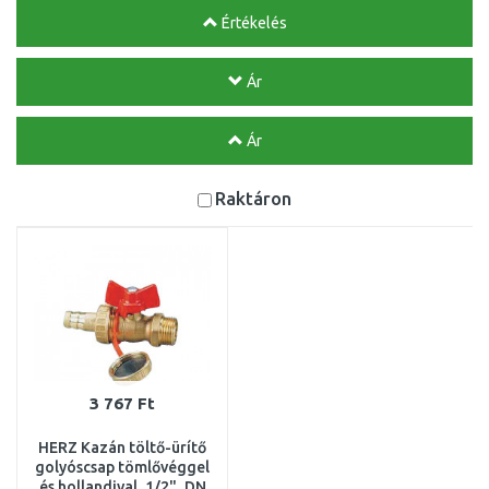
Értékelés
Ár
Ár
Raktáron
3 767 Ft
HERZ Kazán töltő-ürítő
golyóscsap tömlővéggel
és hollandival, 1/2", DN