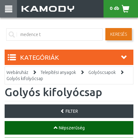
0 db
KERESÉS
KATEGÓRIÁK
Webáruház
Telepítési anyagok
Golyóscsapok
Golyós kifolyócsap
Golyós kifolyócsap
FILTER
Népszerűség