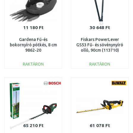
11 180 Ft
30 648 Ft
Gardena Fű-és
Fiskars PowerLever
bokornyíró pótkés, 8 cm
GS53 Fű- és sövénynyíró
9862-20
olló, 90cm (113710)
1001565
RAKTÁRON
RAKTÁRON
KOSÁRBA
KOSÁRBA
Összehasonlítás
Összehasonlítás
65 210 Ft
61 078 Ft