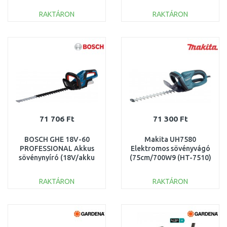
1023631
RAKTÁRON
RAKTÁRON
KOSÁRBA
KOSÁRBA
Összehasonlítás
Összehasonlítás
71 706 Ft
71 300 Ft
BOSCH GHE 18V-60
Makita UH7580
PROFESSIONAL Akkus
Elektromos sövényvágó
sövénynyíró (18V/akku
(75cm/700W9 (HT-7510)
és töltő nélkül)
06008C9000
RAKTÁRON
RAKTÁRON
KOSÁRBA
KOSÁRBA
Összehasonlítás
Összehasonlítás