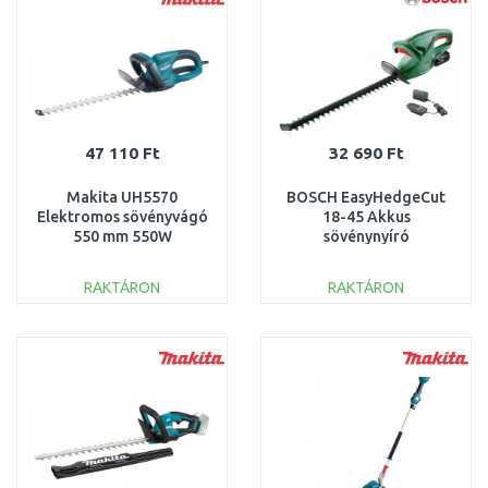
47 110 Ft
32 690 Ft
Makita UH5570
BOSCH EasyHedgeCut
Elektromos sövényvágó
18-45 Akkus
550 mm 550W
sövénynyíró
(18V/1x2,0Ah)
0600849H02
RAKTÁRON
RAKTÁRON
KOSÁRBA
KOSÁRBA
Összehasonlítás
Összehasonlítás