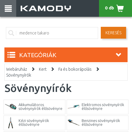
0 db
KERESÉS
KATEGÓRIÁK
Webáruház
Kert
Fa és bokorápolás
Sövénynyírók
Sövénynyírók
Akkumulátoros
Elektromos sövénynyírók
sövénynyírók élősövényre
élősövényre
Kézi sövénynyírók
Benzines sövénynyírók
élősövényre
élősövényre