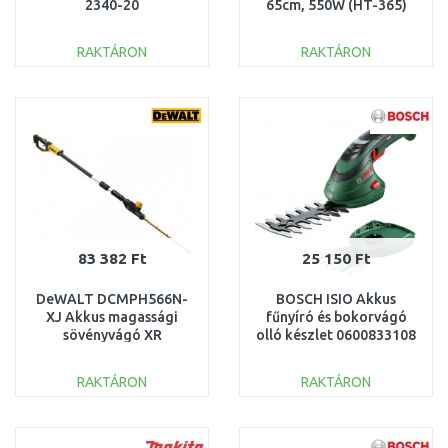
2340-20
65cm, 550W (HT-365)
RAKTÁRON
RAKTÁRON
KOSÁRBA
KOSÁRBA
Összehasonlítás
Összehasonlítás
83 382 Ft
25 150 Ft
DeWALT DCMPH566N-
BOSCH ISIO Akkus
XJ Akkus magassági
fűnyíró és bokorvágó
sövényvágó XR
olló készlet 0600833108
(55cm/18V/akku és töltő
nélkül)
RAKTÁRON
RAKTÁRON
KOSÁRBA
KOSÁRBA
Összehasonlítás
Összehasonlítás