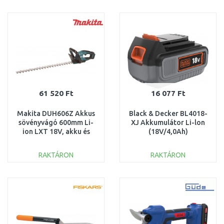
KOSÁRBA
KOSÁRBA
Összehasonlítás
Összehasonlítás
61 520 Ft
16 077 Ft
Makita DUH606Z Akkus
Black & Decker BL4018-
sövényvágó 600mm Li-
XJ Akkumulátor Li-lon
ion LXT 18V, akku és
(18V/4,0Ah)
töltő nélkül
RAKTÁRON
RAKTÁRON
KOSÁRBA
KOSÁRBA
Összehasonlítás
Összehasonlítás