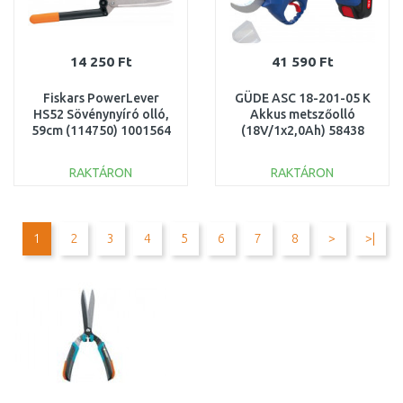
14 250 Ft
41 590 Ft
Fiskars PowerLever
GÜDE ASC 18-201-05 K
HS52 Sövénynyíró olló,
Akkus metszőolló
59cm (114750) 1001564
(18V/1x2,0Ah) 58438
RAKTÁRON
RAKTÁRON
KOSÁRBA
KOSÁRBA
Összehasonlítás
Összehasonlítás
1
2
3
4
5
6
7
8
>
>|