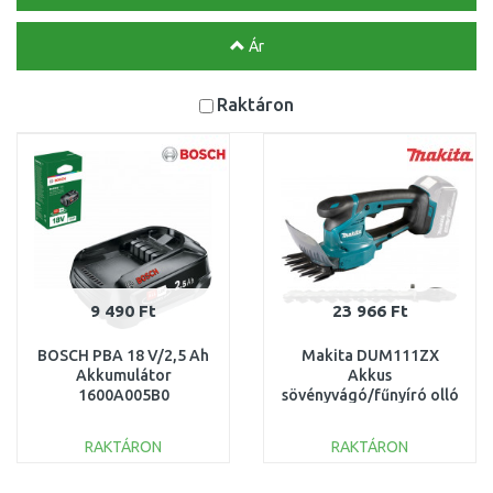
Ár
Raktáron
9 490 Ft
23 966 Ft
BOSCH PBA 18 V/2,5 Ah
Makita DUM111ZX
Akkumulátor
Akkus
1600A005B0
sövényvágó/fűnyíró olló
Li-ion LXT 18V akku és
töltő nélkül
RAKTÁRON
RAKTÁRON
KOSÁRBA
KOSÁRBA