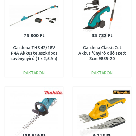
75 800 Ft
33 782 Ft
Gardena THS 42/18V
Gardena ClassicCut
P4A Akkus teleszkópos
Akkus fűnyíró olló szett
sövénynyíró (1 x 2,5 Ah)
8cm 9855-20
14732-20
RAKTÁRON
RAKTÁRON
KOSÁRBA
KOSÁRBA
Összehasonlítás
Összehasonlítás
135 919 Ft
9 218 Ft