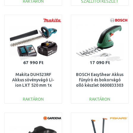
RAKTÁRON
SZÁLLÍTÓI KÉSZLET
KOSÁRBA
KOSÁRBA
Összehasonlítás
Összehasonlítás
67 990 Ft
17 090 Ft
Makita DUH523RF
BOSCH EasyShear Akkus
Akkus sövényvágó Li-
fűnyíró és bokorvágó
ion LXT 520 mm 1x
olló készlet 0600833303
3.0Ah 18V
RAKTÁRON
RAKTÁRON
KOSÁRBA
KOSÁRBA
Összehasonlítás
Összehasonlítás