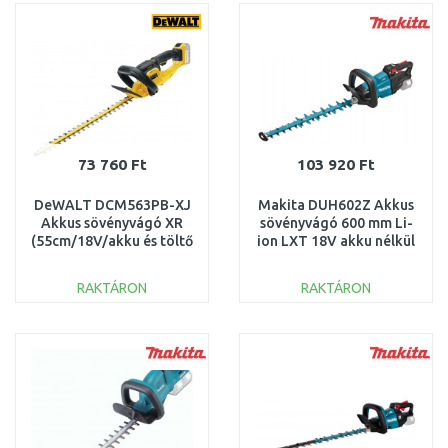
Összehasonlítás
Összehasonlítás
73 760 Ft
103 920 Ft
DeWALT DCM563PB-XJ
Makita DUH602Z Akkus
Akkus sövényvágó XR
sövényvágó 600 mm Li-
(55cm/18V/akku és töltő
ion LXT 18V akku nélkül
nélkül)
RAKTÁRON
RAKTÁRON
KOSÁRBA
KOSÁRBA
Összehasonlítás
Összehasonlítás