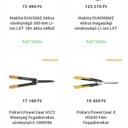
72 490 Ft
125 270 Ft
Makita DUH506Z Akkus
Makita DUN500WZ
sövényvágó 500 mm Li-
Akkus magassági
ion LXT 18V akku nélkül
sövényvágó Li-ion LXT
18V akku nélkül
RAKTÁRON
RAKTÁRON
KOSÁRBA
KOSÁRBA
Összehasonlítás
Összehasonlítás
17 160 Ft
19 420 Ft
Fiskars PowerGear HS72
Fiskars PowerGear X
Műanyag fogaskerekes
HSX92 Fém
sövénynyíró 1000596
fogaskerekes
(114790)
sövénynyíró(114006)