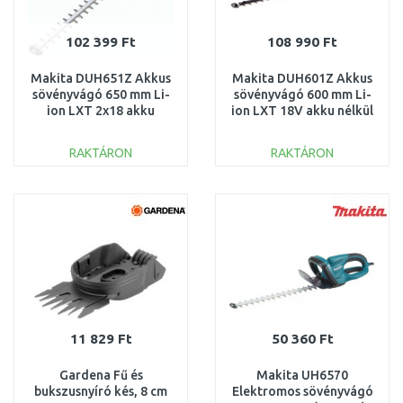
102 399 Ft
108 990 Ft
Makita DUH651Z Akkus
Makita DUH601Z Akkus
sövényvágó 650 mm Li-
sövényvágó 600 mm Li-
ion LXT 2x18 akku
ion LXT 18V akku nélkül
nélkül
RAKTÁRON
RAKTÁRON
KOSÁRBA
KOSÁRBA
Összehasonlítás
Összehasonlítás
11 829 Ft
50 360 Ft
Gardena Fű és
Makita UH6570
bukszusnyíró kés, 8 cm
Elektromos sövényvágó