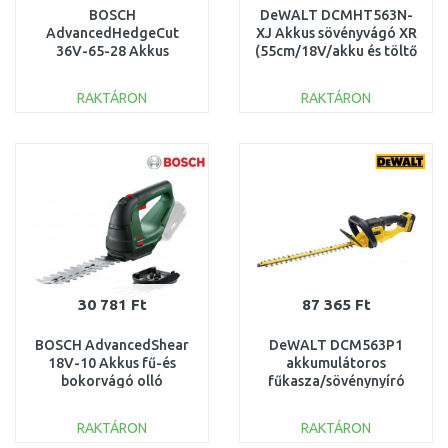
BOSCH
DeWALT DCMHT563N-
AdvancedHedgeCut
XJ Akkus sövényvágó XR
36V-65-28 Akkus
(55cm/18V/akku és töltő
sövénynyíró (36V/akku
nélkül)
és töltő nélkül)
RAKTÁRON
RAKTÁRON
060084A301
KOSÁRBA
KOSÁRBA
Összehasonlítás
Összehasonlítás
30 781 Ft
87 365 Ft
BOSCH AdvancedShear
DeWALT DCM563P1
18V-10 Akkus fű-és
akkumulátoros
bokorvágó olló
fűkasza/sövénynyíró
(18V/akku, töltő nélkül)
55cm / 19mm, XR (1×5,0
0600857001
Ah/18V)
RAKTÁRON
RAKTÁRON