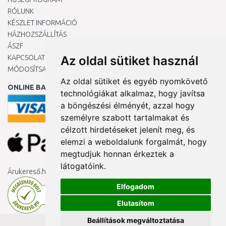
RÓLUNK
KÉSZLET INFORMÁCIÓ
HÁZHOZSZÁLLÍTÁS
ÁSZF
KAPCSOLAT
Az oldal sütiket használ
MÓDOSÍTSA A COOKIE-BEÁLLÍTÁSAIMAT
Az oldal sütiket és egyéb nyomkövető
ONLINE BANKKÁRTYÁVAL
technológiákat alkalmaz, hogy javítsa
a böngészési élményét, azzal hogy
személyre szabott tartalmakat és
célzott hirdetéseket jelenít meg, és
elemzi a weboldalunk forgalmát, hogy
megtudjuk honnan érkeztek a
látogatóink.
Árukereső.hu
Elfogadom
Elutasítom
Beállítások megváltoztatása