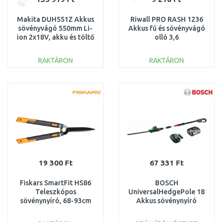
Makita DUH551Z Akkus
Riwall PRO RASH 1236
sövényvágó 550mm Li-
Akkus fű és sövényvágó
ion 2x18V, akku és töltő
olló 3,6
nélkül
V AH41E1901001B
RAKTÁRON
RAKTÁRON
KOSÁRBA
KOSÁRBA
Összehasonlítás
Összehasonlítás
19 300 Ft
67 331 Ft
Fiskars SmartFit HS86
BOSCH
Teleszkópos
UniversalHedgePole 18
sövénynyíró, 68-93cm
Akkus sövénynyíró
(114800) 1013565
(18V/2,5Ah) 06008B3000