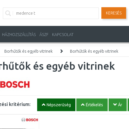
KERESÉS
HÁZHOZSZÁLLÍTÁS
ÁSZF
KAPCSOLAT
Borhűtők és egyéb vitrinek
Borhűtők és egyéb vitrinek
hűtők és egyéb vitrinek
ési kritérium:
Népszerűség
Értékelés
Ár