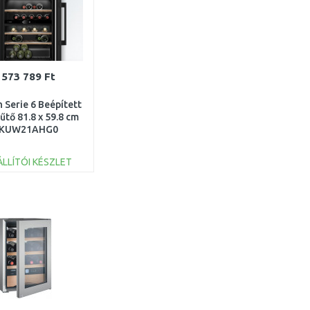
573 789 Ft
 Serie 6 Beépített
űtő 81.8 x 59.8 cm
KUW21AHG0
ÁLLÍTÓI KÉSZLET
KOSÁRBA
Összehasonlítás