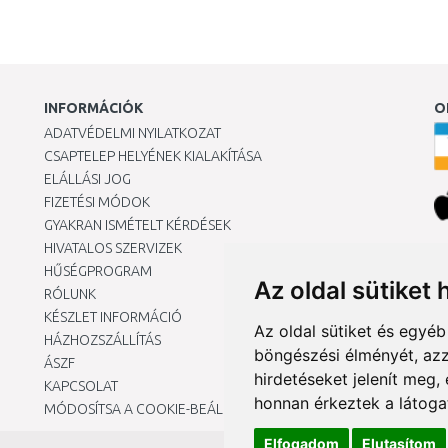
INFORMÁCIÓK
O
ADATVÉDELMI NYILATKOZAT
CSAPTELEP HELYÉNEK KIALAKÍTÁSA
ELÁLLÁSI JOG
FIZETÉSI MÓDOK
GYAKRAN ISMÉTELT KÉRDÉSEK
HIVATALOS SZERVIZEK
Ár
HŰSÉGPROGRAM
Az oldal sütiket 
RÓLUNK
KÉSZLET INFORMÁCIÓ
Az oldal sütiket és egyé
HÁZHOZSZÁLLÍTÁS
böngészési élményét, azz
ÁSZF
hirdetéseket jelenít meg
KAPCSOLAT
honnan érkeztek a látoga
MÓDOSÍTSA A COOKIE-BEÁLLÍTÁSAIMAT
Elfogadom
Elutasítom