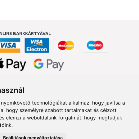
NLINE BANKKÁRTYÁVAL
ukereső.hu
használ
b nyomkövető technológiákat alkalmaz, hogy javítsa a
al hogy személyre szabott tartalmakat és célzott
, és elemzi a weboldalunk forgalmát, hogy megtudjuk
tóink.
Beállítások megváltoztatása