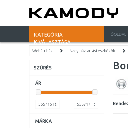
KATEGÓRIA
FŐOLDAL
KIVÁLASZTÁSA
Webáruház
Nagy háztartási eszközök
Bor
SZŰRÉS
ÁR
Rendez
555716
Ft
555717
Ft
MÁRKA