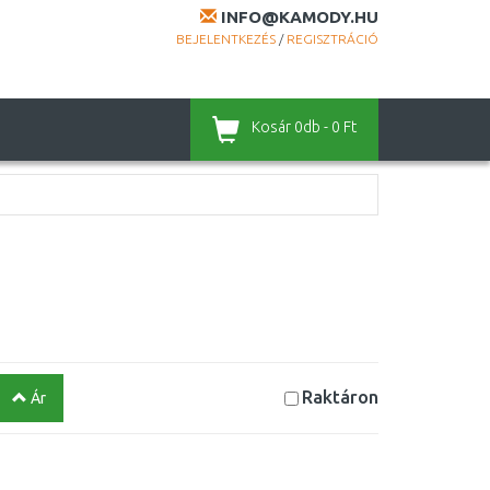
INFO@KAMODY.HU
BEJELENTKEZÉS
/
REGISZTRÁCIÓ
Kosár
0db - 0 Ft
Raktáron
Ár