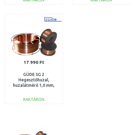
RAKTÁRON
RAKTÁRON
KOSÁRBA
KOSÁRBA
Összehasonlítás
Összehasonlítás
17 990 Ft
GÜDE SG 2
Hegesztőhuzal,
huzalátmérő 1,0 mm,
orsó átmérő 300 mm
18790
RAKTÁRON
KOSÁRBA
Összehasonlítás