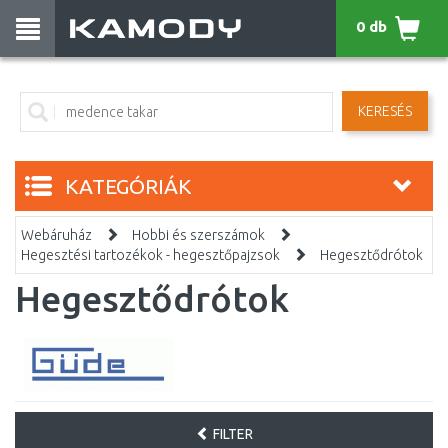
0 db
KERESÉS
KATEGÓRIÁK
Webáruház
Hobbi és szerszámok
Hegesztési tartozékok - hegesztőpajzsok
Hegesztődrótok
Hegesztődrótok
FILTER