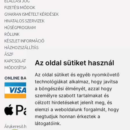
ELÁLLÁSI JOG
FIZETÉSI MÓDOK
GYAKRAN ISMÉTELT KÉRDÉSEK
HIVATALOS SZERVIZEK
HŰSÉGPROGRAM
RÓLUNK
KÉSZLET INFORMÁCIÓ
HÁZHOZSZÁLLÍTÁS
ÁSZF
KAPCSOLAT
Az oldal sütiket használ
MÓDOSÍTSA A COOKIE-BEÁLLÍTÁSAIMAT
Az oldal sütiket és egyéb nyomkövető
ONLINE BANKKÁRTYÁVAL
technológiákat alkalmaz, hogy javítsa
a böngészési élményét, azzal hogy
személyre szabott tartalmakat és
célzott hirdetéseket jelenít meg, és
elemzi a weboldalunk forgalmát, hogy
megtudjuk honnan érkeztek a
látogatóink.
Árukereső.hu