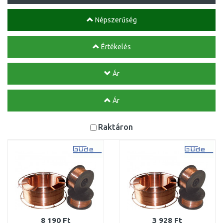
Népszerűség
Értékelés
Ár
Ár
Raktáron
8 190 Ft
3 928 Ft