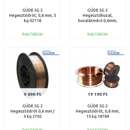
GÜDE SG 2
GÜDE SG 2
Hegesztődrót, 0,8 mm, 5
Hegesztőhuzal,
kg 02718
huzalátmérő 0,6mm,
tekercs átmérő 100mm
85177
RAKTÁRON
RAKTÁRON
KOSÁRBA
KOSÁRBA
Összehasonlítás
Összehasonlítás
9 690 Ft
19 190 Ft
GÜDE SG 2
GÜDE SG 2
Hegesztődrót 0,6 mm /
Hegesztődrót, 0,8 mm,
5 kg 2702
15 kg 18789