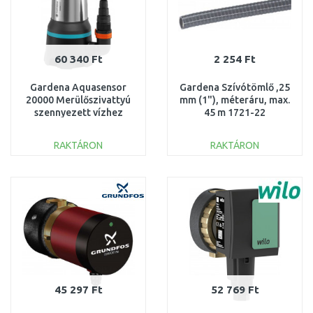
60 340 Ft
2 254 Ft
Gardena Aquasensor
Gardena Szívótömlő ,25
20000 Merülőszivattyú
mm (1"), méteráru, max.
szennyezett vízhez
45 m 1721-22
(750W/20 000l/h) 9044-
20
RAKTÁRON
RAKTÁRON
KOSÁRBA
KOSÁRBA
Összehasonlítás
Összehasonlítás
45 297 Ft
52 769 Ft