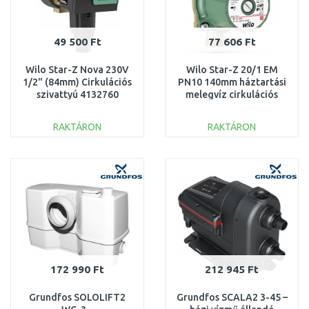
49 500 Ft
77 606 Ft
Wilo Star-Z Nova 230V
Wilo Star-Z 20/1 EM
1/2" (84mm) Cirkulációs
PN10 140mm háztartási
szivattyú 4132760
melegvíz cirkulációs
szivattyú 4028111
RAKTÁRON
RAKTÁRON
KOSÁRBA
KOSÁRBA
Összehasonlítás
Összehasonlítás
172 990 Ft
212 945 Ft
Grundfos SOLOLIFT2
Grundfos SCALA2 3-45 –