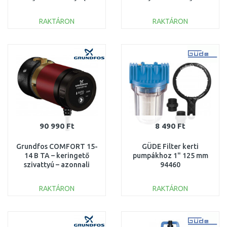
900W/5 900 l/h) 1771-20
(1100W/6 100 l/h) 1773-
20
RAKTÁRON
RAKTÁRON
KOSÁRBA
KOSÁRBA
Összehasonlítás
Összehasonlítás
90 990 Ft
8 490 Ft
Grundfos COMFORT 15-
GÜDE Filter kerti
14 B TA – keringető
pumpákhoz 1" 125 mm
szivattyú – azonnali
94460
melegvíz 97916757
RAKTÁRON
RAKTÁRON
KOSÁRBA
KOSÁRBA
Összehasonlítás
Összehasonlítás