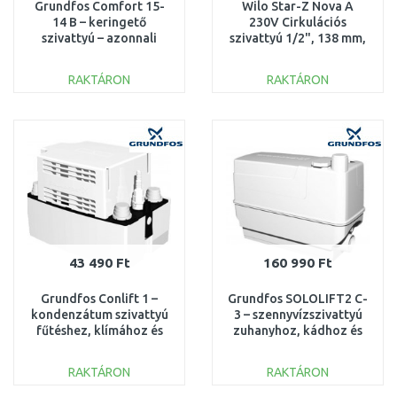
Grundfos Comfort 15-
Wilo Star-Z Nova A
14 B – keringető
230V Cirkulációs
szivattyú – azonnali
szivattyú 1/2", 138 mm,
melegvíz 97916771
4132761
RAKTÁRON
RAKTÁRON
KOSÁRBA
KOSÁRBA
Összehasonlítás
Összehasonlítás
43 490 Ft
160 990 Ft
Grundfos Conlift 1 –
Grundfos SOLOLIFT2 C-
kondenzátum szivattyú
3 – szennyvízszivattyú
fűtéshez, klímához és
zuhanyhoz, kádhoz és
fagyasztókhoz
mosógéphez 97775317
97936156
RAKTÁRON
RAKTÁRON