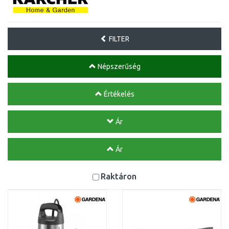
FILTER
Népszerűség
Értékelés
Ár
Ár
Raktáron