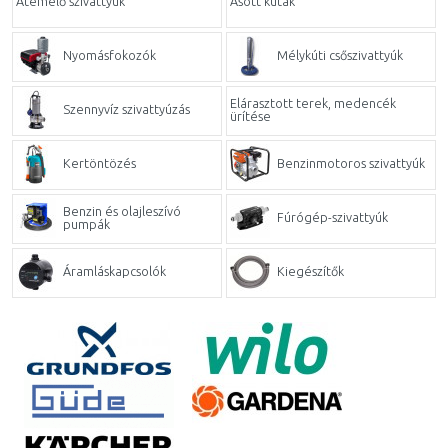
Átemelő szivattyúk
Ásott kutak
Nyomásfokozók
Mélykúti csőszivattyúk
Elárasztott terek, medencék
Szennyvíz szivattyúzás
ürítése
Kertöntözés
Benzinmotoros szivattyúk
Benzin és olajleszívó
Fúrógép-szivattyúk
pumpák
Áramláskapcsolók
Kiegészítők