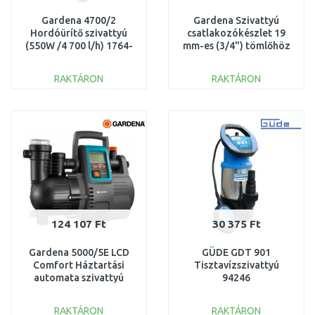
Gardena 4700/2
Gardena Szivattyú
Hordóürítő szivattyú
csatlakozókészlet 19
(550W /4 700 l/h) 1764-
mm-es (3/4") tömlőhöz
20
1752-20
RAKTÁRON
RAKTÁRON
KOSÁRBA
KOSÁRBA
Összehasonlítás
Összehasonlítás
124 107 Ft
30 375 Ft
Gardena 5000/5E LCD
GÜDE GDT 901
Comfort Háztartási
Tisztavízszivattyú
automata szivattyú
94246
(1300 W/5 000 l/h) 1759-
20
RAKTÁRON
RAKTÁRON