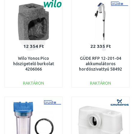
Összehasonlítás
Összehasonlítás
12 354 Ft
22 335 Ft
Wilo Yonos Pico
GÜDE RFP 12-201-04
hőszigetelő burkolat
akkumulátoros
4206066
hordószivattyú 58492
RAKTÁRON
RAKTÁRON
KOSÁRBA
KOSÁRBA
Összehasonlítás
Összehasonlítás