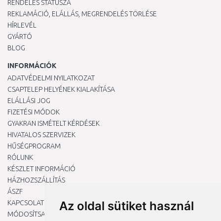
RENDELÉS STÁTUSZA
REKLAMÁCIÓ, ELÁLLÁS, MEGRENDELÉS TÖRLÉSE
HÍRLEVÉL
GYÁRTÓ
BLOG
INFORMÁCIÓK
ADATVÉDELMI NYILATKOZAT
CSAPTELEP HELYÉNEK KIALAKÍTÁSA
ELÁLLÁSI JOG
FIZETÉSI MÓDOK
GYAKRAN ISMÉTELT KÉRDÉSEK
HIVATALOS SZERVIZEK
HŰSÉGPROGRAM
RÓLUNK
KÉSZLET INFORMÁCIÓ
HÁZHOZSZÁLLÍTÁS
ÁSZF
KAPCSOLAT
Az oldal sütiket használ
MÓDOSÍTSA A COOKIE-BEÁLLÍTÁSAIMAT