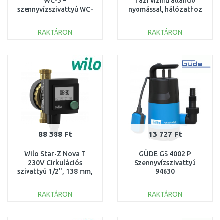
WC-3 –
házi vízmű állandó
szennyvízszivattyú WC-
nyomással, hálózathoz
hez, zuhanyhoz és
és kúthoz 93013252
mosdóhoz 97775315
RAKTÁRON
RAKTÁRON
KOSÁRBA
KOSÁRBA
Összehasonlítás
Összehasonlítás
88 388 Ft
13 727 Ft
Wilo Star-Z Nova T
GÜDE GS 4002 P
230V Cirkulációs
Szennyvízszivattyú
szivattyú 1/2", 138 mm,
94630
4222650
RAKTÁRON
RAKTÁRON
KOSÁRBA
KOSÁRBA