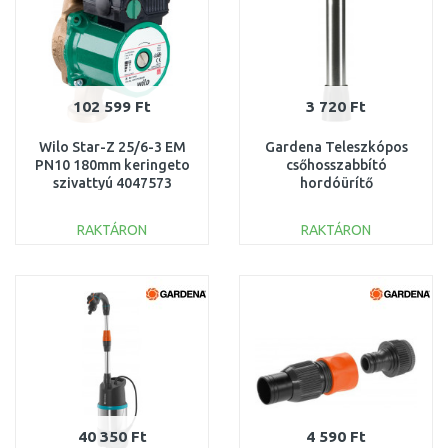
102 599 Ft
3 720 Ft
Wilo Star-Z 25/6-3 EM
Gardena Teleszkópos
PN10 180mm keringeto
csőhosszabbító
szivattyú 4047573
hordóürítő
szivattyúkhoz, 21
cm 1420-20
RAKTÁRON
RAKTÁRON
KOSÁRBA
KOSÁRBA
Összehasonlítás
Összehasonlítás
40 350 Ft
4 590 Ft