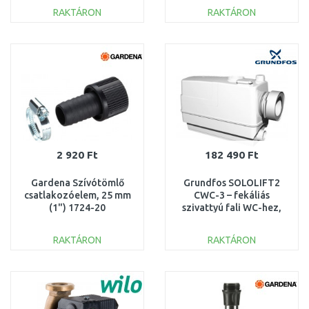
RAKTÁRON
RAKTÁRON
KOSÁRBA
KOSÁRBA
Összehasonlítás
Összehasonlítás
2 920 Ft
182 490 Ft
Gardena Szívótömlő
Grundfos SOLOLIFT2
csatlakozóelem, 25 mm
CWC-3 – fekáliás
(1") 1724-20
szivattyú fali WC-hez,
zuhanyhoz és mosdóhoz
97775316
RAKTÁRON
RAKTÁRON
KOSÁRBA
KOSÁRBA
Összehasonlítás
Összehasonlítás