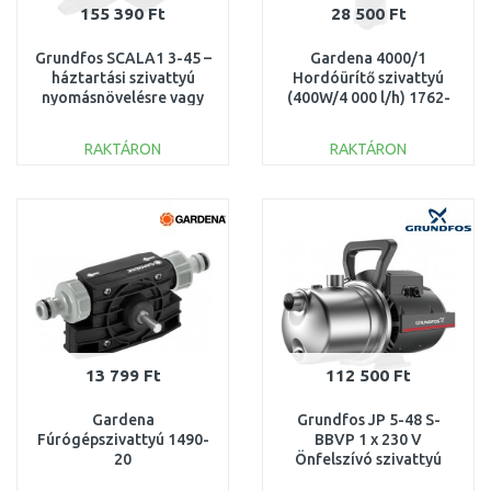
155 390 Ft
28 500 Ft
Grundfos SCALA1 3-45 –
Gardena 4000/1
háztartási szivattyú
Hordóürítő szivattyú
nyomásnövelésre vagy
(400W/4 000 l/h) 1762-
kútból szívásra
20
99530405
RAKTÁRON
RAKTÁRON
KOSÁRBA
KOSÁRBA
Összehasonlítás
Összehasonlítás
13 799 Ft
112 500 Ft
Gardena
Grundfos JP 5-48 S-
Fúrógépszivattyú 1490-
BBVP 1 x 230 V
20
Önfelszívó szivattyú
99458769