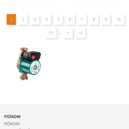
KOSÁRBA
KOSÁRBA
Összehasonlítás
Összehasonlítás
1
2
3
4
5
6
7
8
9
10
11
....
>
>|
FIÓKOM
FIÓKOM