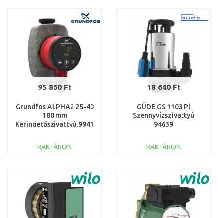
KOSÁRBA
KOSÁRBA
Összehasonlítás
Összehasonlítás
95 860 Ft
18 640 Ft
Grundfos ALPHA2 25-40
GÜDE GS 1103 Pl
180 mm
Szennyvízszivattyú
Keringetőszivattyú,99411165
94639
RAKTÁRON
RAKTÁRON
KOSÁRBA
KOSÁRBA
Összehasonlítás
Összehasonlítás