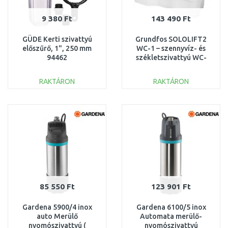
9 380 Ft
143 490 Ft
GÜDE Kerti szivattyú
Grundfos SOLOLIFT2
előszűrő, 1", 250 mm
WC-1 – szennyvíz- és
94462
székletszivattyú WC-
hez és mosdóhoz
97775314
RAKTÁRON
RAKTÁRON
KOSÁRBA
KOSÁRBA
Összehasonlítás
Összehasonlítás
85 550 Ft
123 901 Ft
Gardena 5900/4 inox
Gardena 6100/5 inox
auto Merülő
Automata merülő-
nyomószivattyú (
nyomószivattyú