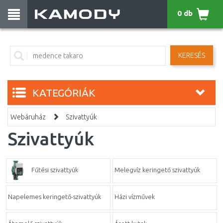
0 db
KERESÉS
KATEGÓRIÁK
Webáruház
Szivattyúk
Szivattyúk
Fűtési szivattyúk
Melegvíz keringető szivattyúk
Napelemes keringető-szivattyúk
Házi vízművek