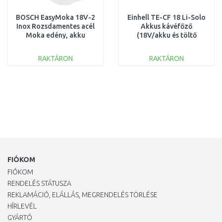
BOSCH EasyMoka 18V-2
Einhell TE-CF 18 Li-Solo
Inox Rozsdamentes acél
Akkus kávéfőző
Moka edény, akku
(18V/akku és töltő
nélkül 06039E4100
nélkül) 4609990
RAKTÁRON
RAKTÁRON
KOSÁRBA
KOSÁRBA
Összehasonlítás
Összehasonlítás
FIÓKOM
FIÓKOM
RENDELÉS STÁTUSZA
REKLAMÁCIÓ, ELÁLLÁS, MEGRENDELÉS TÖRLÉSE
HÍRLEVÉL
GYÁRTÓ