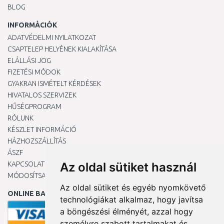
BLOG
INFORMÁCIÓK
ADATVÉDELMI NYILATKOZAT
CSAPTELEP HELYÉNEK KIALAKÍTÁSA
ELÁLLÁSI JOG
FIZETÉSI MÓDOK
GYAKRAN ISMÉTELT KÉRDÉSEK
HIVATALOS SZERVIZEK
HŰSÉGPROGRAM
RÓLUNK
KÉSZLET INFORMÁCIÓ
HÁZHOZSZÁLLÍTÁS
ÁSZF
KAPCSOLAT
Az oldal sütiket használ
MÓDOSÍTSA A COOKIE-BEÁLLÍTÁSAIMAT
Az oldal sütiket és egyéb nyomkövető
ONLINE BANKKÁRTYÁVAL
technológiákat alkalmaz, hogy javítsa
a böngészési élményét, azzal hogy
személyre szabott tartalmakat és