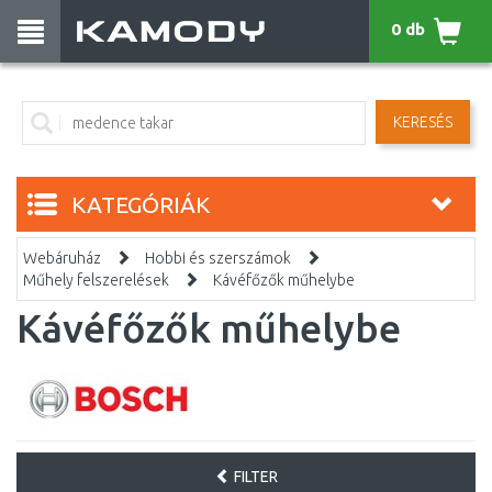
0 db
KERESÉS
KATEGÓRIÁK
Webáruház
Hobbi és szerszámok
Műhely felszerelések
Kávéfőzők műhelybe
Kávéfőzők műhelybe
FILTER