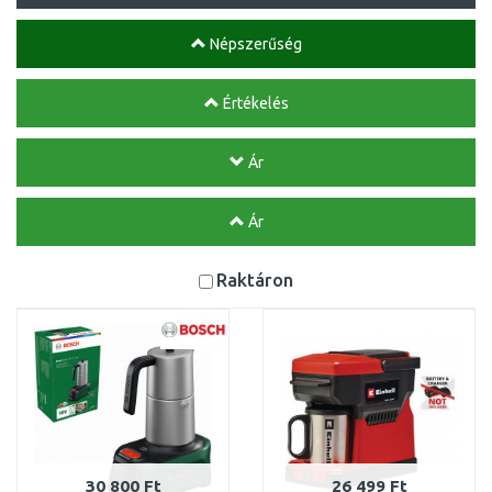
Népszerűség
Értékelés
Ár
Ár
Raktáron
30 800 Ft
26 499 Ft