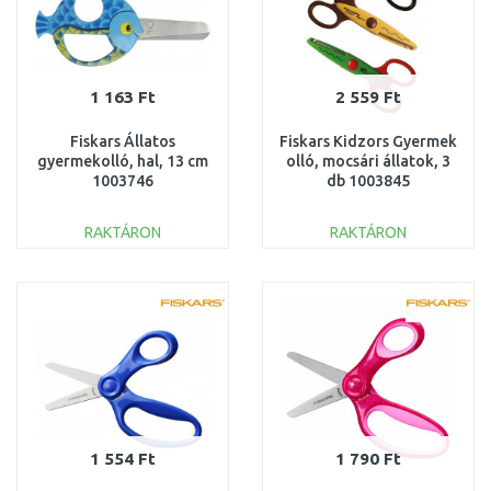
1 163 Ft
2 559 Ft
Fiskars Állatos
Fiskars Kidzors Gyermek
gyermekolló, hal, 13 cm
olló, mocsári állatok, 3
1003746
db 1003845
RAKTÁRON
RAKTÁRON
KOSÁRBA
KOSÁRBA
Összehasonlítás
Összehasonlítás
1 554 Ft
1 790 Ft