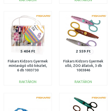
RAKTÁRON
RAKTÁRON
KOSÁRBA
KOSÁRBA
Összehasonlítás
Összehasonlítás
5 404 Ft
2 559 Ft
Fiskars Kidzors Gyermek
Fiskars Kidzors Gyermek
mintavágó olló készlet,
olló, ZOO állatok, 3 db
6 db 1003730
1003846
RAKTÁRON
RAKTÁRON
KOSÁRBA
KOSÁRBA
Összehasonlítás
Összehasonlítás