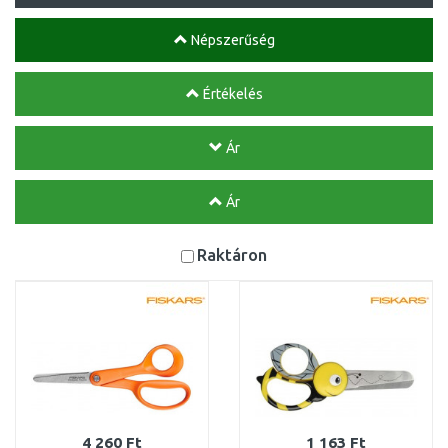
Népszerűség
Értékelés
Ár
Ár
Raktáron
4 260 Ft
1 163 Ft