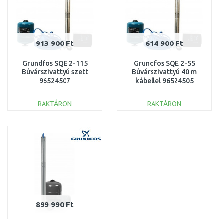
913 900 Ft
614 900 Ft
Grundfos SQE 2-115
Grundfos SQE 2-55
Búvárszivattyú szett
Búvárszivattyú 40 m
96524507
kábellel 96524505
RAKTÁRON
RAKTÁRON
KOSÁRBA
KOSÁRBA
Összehasonlítás
Összehasonlítás
899 990 Ft