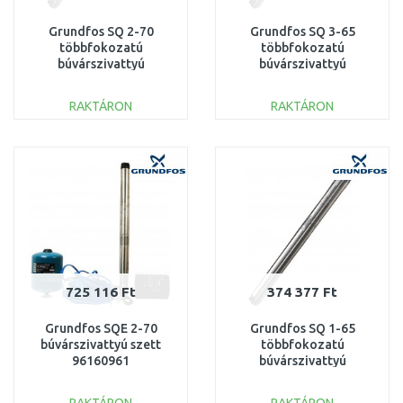
Grundfos SQ 2-70
Grundfos SQ 3-65
többfokozatú
többfokozatú
búvárszivattyú
búvárszivattyú
96524434
96524439
RAKTÁRON
RAKTÁRON
KOSÁRBA
KOSÁRBA
Összehasonlítás
Összehasonlítás
725 116 Ft
374 377 Ft
Grundfos SQE 2-70
Grundfos SQ 1-65
búvárszivattyú szett
többfokozatú
96160961
búvárszivattyú
96524421