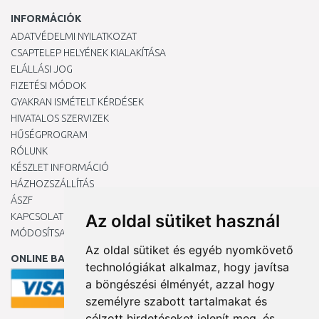
INFORMÁCIÓK
ADATVÉDELMI NYILATKOZAT
CSAPTELEP HELYÉNEK KIALAKÍTÁSA
ELÁLLÁSI JOG
FIZETÉSI MÓDOK
GYAKRAN ISMÉTELT KÉRDÉSEK
HIVATALOS SZERVIZEK
HŰSÉGPROGRAM
RÓLUNK
KÉSZLET INFORMÁCIÓ
HÁZHOZSZÁLLÍTÁS
ÁSZF
KAPCSOLAT
Az oldal sütiket használ
MÓDOSÍTSA A COOKIE-BEÁLLÍTÁSAIMAT
Az oldal sütiket és egyéb nyomkövető
ONLINE BANKKÁRTYÁVAL
technológiákat alkalmaz, hogy javítsa
a böngészési élményét, azzal hogy
személyre szabott tartalmakat és
célzott hirdetéseket jelenít meg, és