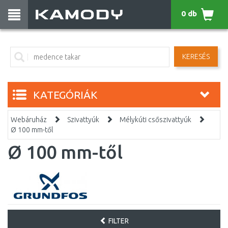
0 db
KERESÉS
KATEGÓRIÁK
Webáruház
Szivattyúk
Mélykúti csőszivattyúk
Ø 100 mm-től
Ø 100 mm-től
FILTER