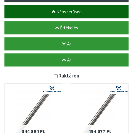
Népszerűség
Értékelés
Ár
Ár
Raktáron
344 894 Ft
494 677 Ft