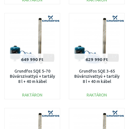
RAKTÁRON
RAKTÁRON
KOSÁRBA
KOSÁRBA
Összehasonlítás
Összehasonlítás
649 990 Ft
629 990 Ft
Grundfos SQE 5-70
Grundfos SQE 3-65
Búvárszivattyú + tartály
Búvárszivattyú + tartály
8 l + 40 m kábel
8 l + 40 m kábel
96524503
96524501
RAKTÁRON
RAKTÁRON
KOSÁRBA
KOSÁRBA
Összehasonlítás
Összehasonlítás