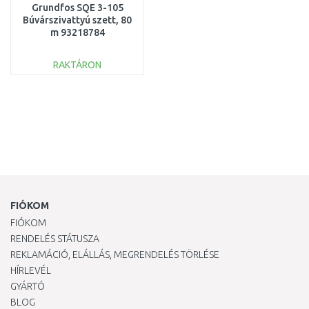
Grundfos SQE 3-105
Búvárszivattyú szett, 80
m 93218784
RAKTÁRON
KOSÁRBA
Összehasonlítás
FIÓKOM
FIÓKOM
RENDELÉS STÁTUSZA
REKLAMÁCIÓ, ELÁLLÁS, MEGRENDELÉS TÖRLÉSE
HÍRLEVÉL
GYÁRTÓ
BLOG