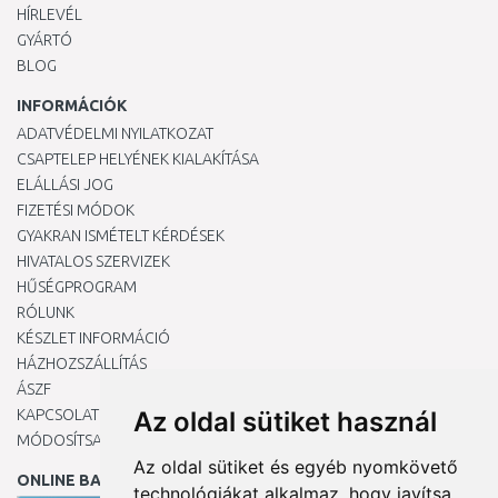
HÍRLEVÉL
GYÁRTÓ
BLOG
INFORMÁCIÓK
ADATVÉDELMI NYILATKOZAT
CSAPTELEP HELYÉNEK KIALAKÍTÁSA
ELÁLLÁSI JOG
FIZETÉSI MÓDOK
GYAKRAN ISMÉTELT KÉRDÉSEK
HIVATALOS SZERVIZEK
HŰSÉGPROGRAM
RÓLUNK
KÉSZLET INFORMÁCIÓ
HÁZHOZSZÁLLÍTÁS
ÁSZF
KAPCSOLAT
Az oldal sütiket használ
MÓDOSÍTSA A COOKIE-BEÁLLÍTÁSAIMAT
Az oldal sütiket és egyéb nyomkövető
ONLINE BANKKÁRTYÁVAL
technológiákat alkalmaz, hogy javítsa