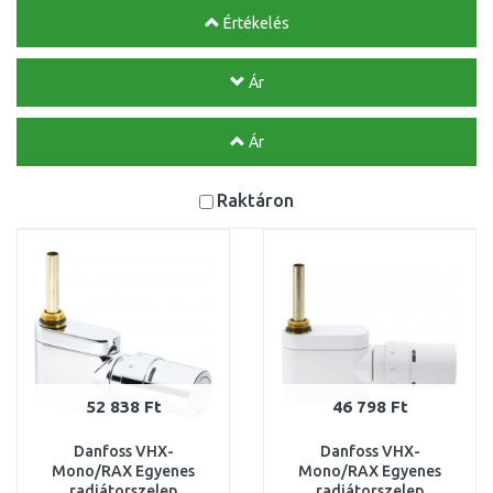
Értékelés
Ár
Ár
Raktáron
52 838 Ft
46 798 Ft
Danfoss VHX-
Danfoss VHX-
Mono/RAX Egyenes
Mono/RAX Egyenes
radiátorszelep
radiátorszelep