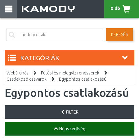
0 db
KERESÉS
KATEGÓRIÁK
Webáruház
Fűtési és melegvíz rendszerek
Csatlakozó csavarok
Egypontos csatlakozású
Egypontos csatlakozású
FILTER
Népszerűség